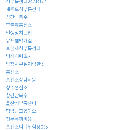
심부름센터24시상담
제주도심부름센터
상간녀복수
후불제흥신소
인생망치는법
유포협박해결
후불제심부름센터
범죄이력조사
탐정사무실저렴한곳
흥신소
흥신소상담비용
청주흥신소
상간남복수
울산심부름센터
협박받고있어요
청부폭행비용
흥신소의뢰위험성0%