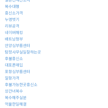
복수대행
흥신소가격
누명벗기
리뷰공격
네이버해킹
배트남청부
안양심부름센터
탐정사무실일잘하는곳
후불흥신소
대포폰매입
포항심부름센터
밀항가격
후불가능한곳흥신소
상간녀복수
복수해주실분
억울한일해결