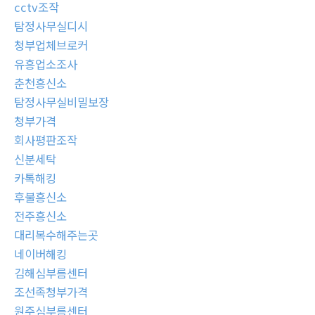
cctv조작
탐정사무실디시
청부업체브로커
유흥업소조사
춘천흥신소
탐정사무실비밀보장
청부가격
회사평판조작
신분세탁
카톡해킹
후불흥신소
전주흥신소
대리복수해주는곳
네이버해킹
김해심부름센터
조선족청부가격
원주심부름센터