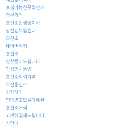
후불가능한곳흥신소
청부가격
흥신소인생망치기
양산심부름센터
흥신소
네이버해킹
흥신소
신상털어드립니다
인생망치는법
흥신소의뢰가격
부산흥신소
차량찾기
협박받고있을때해결
흥신소가격
고민해결해드립니다
상간녀