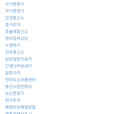
아이폰찾기
아이폰찾기
안양흥신소
증거조작
후불제흥신소
청부업체상담
누명벗기
진주흥신소
일본밀항브로커
인생나락보내기
밀항가격
전라도심부름센터
흥신소완전범죄
도난폰찾기
위치추적
몸캠피싱해결방법
결혼전재산조사