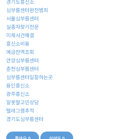
경기도흥신소
심부름센터완전범죄
서울심부름센터
실종자찾기전문
미제사건해결
흥신소비용
예금잔액조회
안양심부름센터
춘천심부름센터
심부름센터일잘하는곳
용인흥신소
광주흥신소
말못할고민상담
텔레그램추적
경기도심부름센터
좋아요
0
싫어요
0