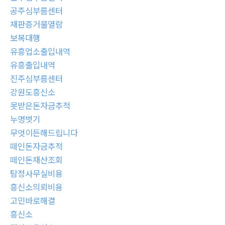
공주심부름센터
재판증거물열람
보복대행
유흥업소출입내역
유흥출입내역
진주심부름센터
강원도흥신소
못받은돈자금추적
누명벗기
무엇이든해드립니다
떼인돈자금추적
떼인돈재산조회
탐정사무실비용
흥신소의뢰비용
고민바로해결
흥신소