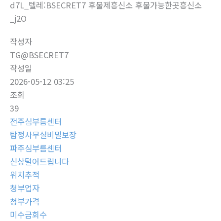
d7L_텔레:BSECRET7 후불제흥신소 후불가능한곳흥신소
_j2O
작성자
TG@BSECRET7
작성일
2026-05-12 03:25
조회
39
전주심부름센터
탐정사무실비밀보장
파주심부름센터
신상털어드립니다
위치추적
청부업자
청부가격
미수금회수