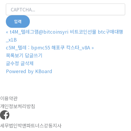
«
t4M_텔레그램@bitcoinsyri 비트코인선물 btc구매대행
_x1B
c5M_텔레 : bpmc55 해포쿠 칵스타_v8A
»
목록보기
답글쓰기
글수정
글삭제
Powered by KBoard
이용약관
개인정보처리방침
세무법인박앤파트너스강동지사