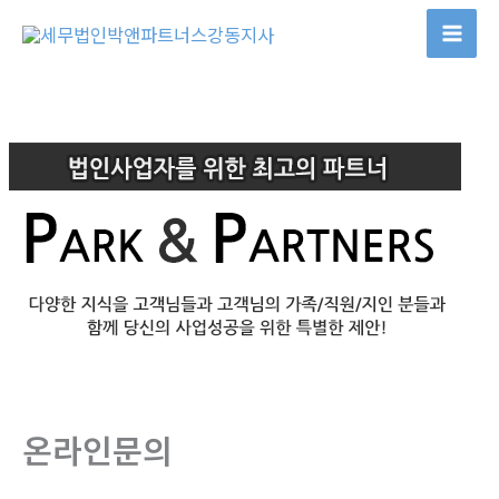
콘
텐
츠
로
건
너
뛰
기
온라인문의