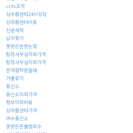
cctv조작
심부름센터24시상담
심부름센터비용
신분세탁
납치찾기
못받은돈받는법
탐정사무실의뢰가격
탐정사무실의뢰가격
문자협박받을때
가출찾기
흥신소
흥신소의뢰가격
청부의뢰비용
심부름센터가격
여수흥신소
못받은돈불법회수