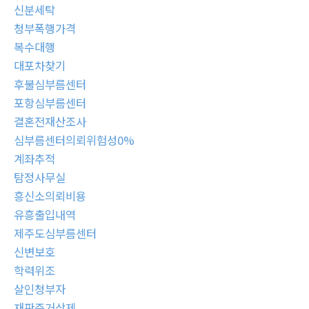
신분세탁
청부폭행가격
복수대행
대포차찾기
후불심부름센터
포항심부름센터
결혼전재산조사
심부름센터의뢰위험성0%
계좌추적
탐정사무실
흥신소의뢰비용
유흥출입내역
제주도심부름센터
신변보호
학력위조
살인청부자
재판증거삭제