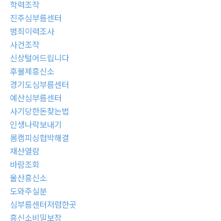
학력조작
진주심부름센터
범죄이력조사
사건조작
신상털어드립니다
후불제흥신소
경기도심부름센터
예산심부름센터
사기당한돈찾는법
인생나락보내기
몸캠피싱협박해결
재산열람
바람조회
울산흥신소
도와주실분
심부름센터저렴한곳
흥신소비밀보장