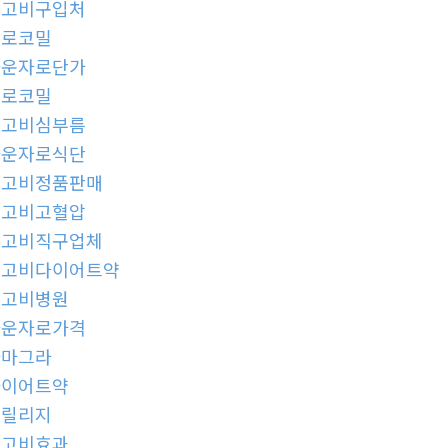
위고비구입처
프로코밀
마운자로단가
프로코밀
위고비심부름
마운자로식단
위고비정품판매
위고비고혈압
위고비직구업체
위고비다이어트약
위고비병원
마운자로가격
카마그라
다이어트약
프릴리지
위고비효과