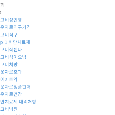
조회
8
위고비성인병
마운자로직구가격
위고비직구
lp-1 비만치료제
위고비삭센다
위고비식이요법
위고비처방
마운자로효과
다이어트약
마운자로정품판매
마운자로건강
만치료제 대리처방
위고비병원