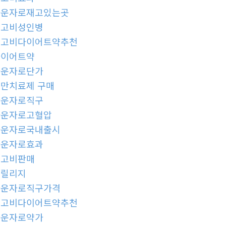
마운자로재고있는곳
위고비성인병
위고비다이어트약추천
다이어트약
마운자로단가
만치료제 구매
마운자로직구
마운자로고혈압
마운자로국내출시
마운자로효과
위고비판매
프릴리지
마운자로직구가격
위고비다이어트약추천
마운자로약가