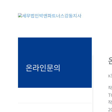
콘
텐
츠
로
건
너
뛰
기
온라인문의
x
T
2