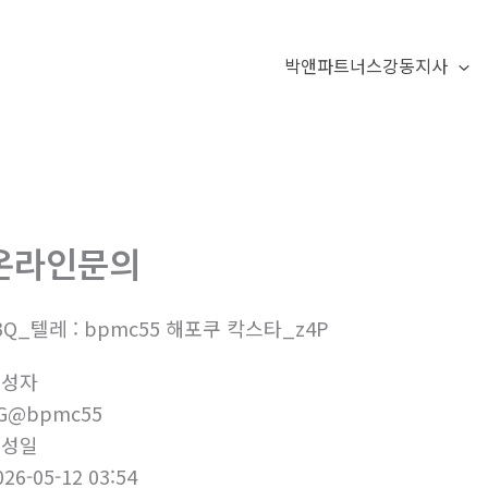
박앤파트너스강동지사
온라인문의
3Q_텔레 : bpmc55 해포쿠 칵스타_z4P
작성자
G@bpmc55
작성일
026-05-12 03:54