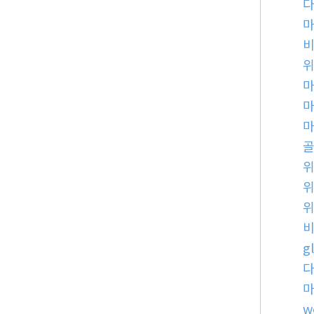
비
비
g
w