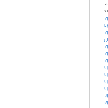
3
g
비