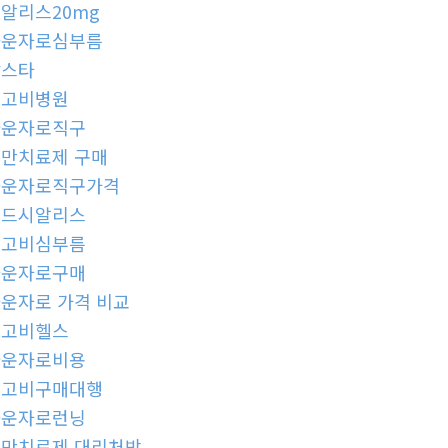
알리스20mg
마운자로심부름
칵스타
위고비병원
마운자로직구
만치료제 구매
마운자로직구가격
골드시알리스
위고비심부름
마운자로구매
운자로 가격 비교
위고비헬스
마운자로비용
위고비구매대행
마운자로런닝
만치료제 대리처방