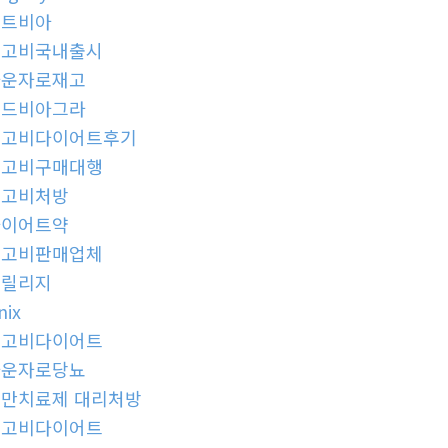
레트비아
위고비국내출시
마운자로재고
골드비아그라
위고비다이어트후기
위고비구매대행
위고비처방
다이어트약
위고비판매업체
프릴리지
nix
위고비다이어트
마운자로당뇨
만치료제 대리처방
위고비다이어트