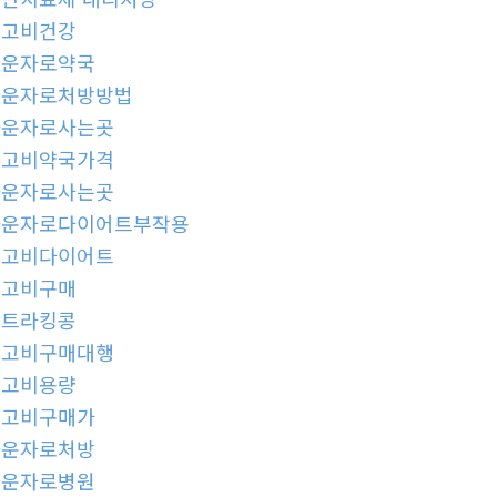
위고비건강
마운자로약국
마운자로처방방법
마운자로사는곳
위고비약국가격
마운자로사는곳
마운자로다이어트부작용
위고비다이어트
위고비구매
울트라킹콩
위고비구매대행
위고비용량
위고비구매가
마운자로처방
마운자로병원