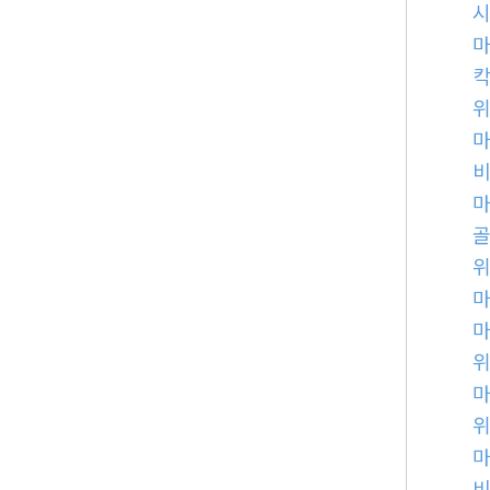
시
비
마
비