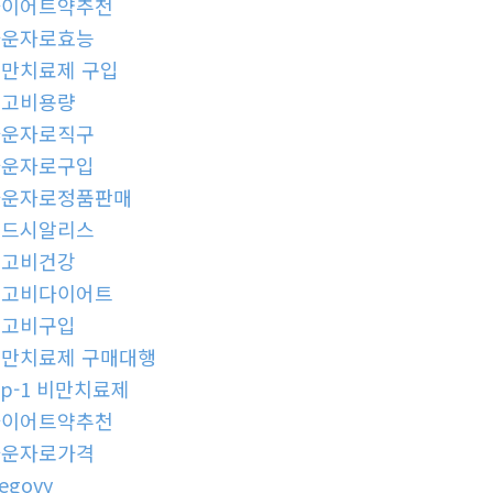
다이어트약추천
마운자로효능
만치료제 구입
위고비용량
마운자로직구
마운자로구입
마운자로정품판매
골드시알리스
위고비건강
위고비다이어트
위고비구입
만치료제 구매대행
lp-1 비만치료제
다이어트약추천
마운자로가격
egovy