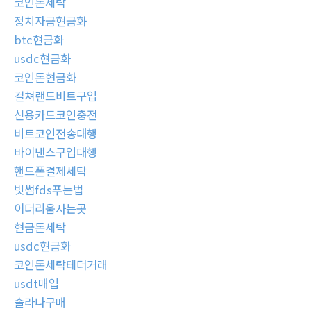
코인돈세탁
정치자금현금화
btc현금화
usdc현금화
코인돈현금화
컬쳐랜드비트구입
신용카드코인충전
비트코인전송대행
바이낸스구입대행
핸드폰결제세탁
빗썸fds푸는법
이더리움사는곳
현금돈세탁
usdc현금화
코인돈세탁테더거래
usdt매입
솔라나구매