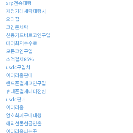
xrp전송대행
재정거래세탁대행사
오다집
코인돈세탁
신용카드비트코인구입
테더최저수수료
모든코인구입
소액결제85%
usdc구입처
이더리움판매
핸드폰결제코인구입
휴대폰결제테더전환
usdc판매
이더리움
암호화폐구매대행
해외선물현금인출
이더리움파는곳