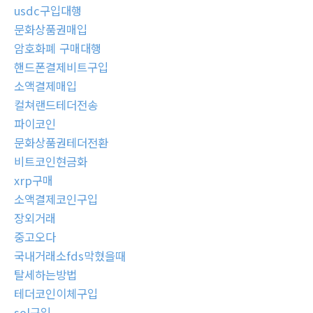
usdc구입대행
문화상품권매입
암호화폐 구매대행
핸드폰결제비트구입
소액결제매입
컬쳐랜드테더전송
파이코인
문화상품권테더전환
비트코인현금화
xrp구매
소액결제코인구입
장외거래
중고오다
국내거래소fds막혔을때
탈세하는방법
테더코인이체구입
sol구입