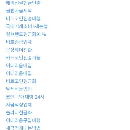
해외선물현금인출
불법자금세탁
비트코인전송대행
국내거래소fds깨는법
컬쳐랜드현금화91%
비트송금업체
문상테더전환
카드코인전송가능
이더리움매입
이더리움매입
비트코인현금화
탈세하는방법
코인 구매대행 24시
자금믹싱업체
솔라나현금화
이더리움구입대행
세금적게내는방법