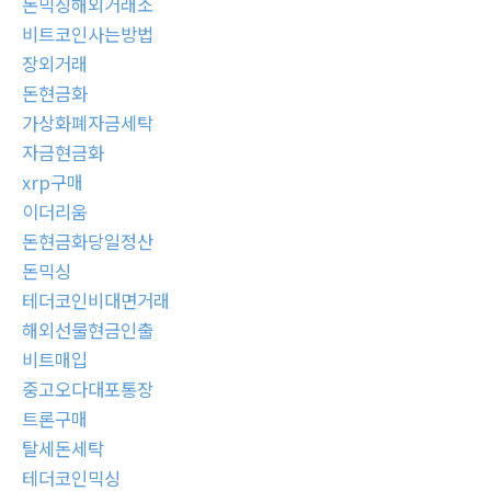
돈믹싱해외거래소
비트코인사는방법
장외거래
돈현금화
가상화폐자금세탁
자금현금화
xrp구매
이더리움
돈현금화당일정산
돈믹싱
테더코인비대면거래
해외선물현금인출
비트매입
중고오다대포통장
트론구매
탈세돈세탁
테더코인믹싱