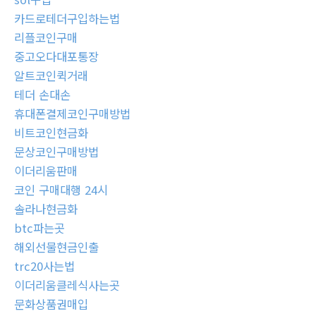
카드로테더구입하는법
리플코인구매
중고오다대포통장
알트코인퀵거래
테더 손대손
휴대폰결제코인구매방법
비트코인현금화
문상코인구매방법
이더리움판매
코인 구매대행 24시
솔라나현금화
btc파는곳
해외선물현금인출
trc20사는법
이더리움클레식사는곳
문화상품권매입