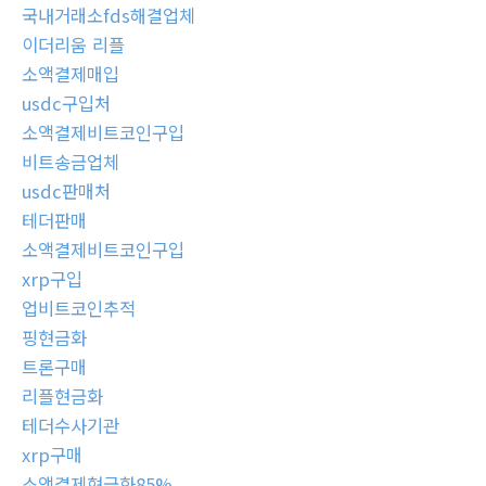
국내거래소fds해결업체
이더리움 리플
소액결제매입
usdc구입처
소액결제비트코인구입
비트송금업체
usdc판매처
테더판매
소액결제비트코인구입
xrp구입
업비트코인추적
핑현금화
트론구매
리플현금화
테더수사기관
xrp구매
소액결제현금화85%