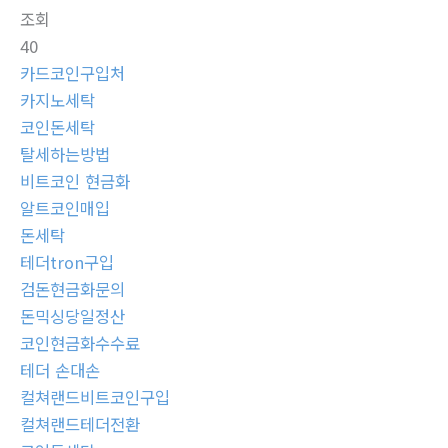
조회
40
카드코인구입처
카지노세탁
코인돈세탁
탈세하는방법
비트코인 현금화
알트코인매입
돈세탁
테더tron구입
검돈현금화문의
돈믹싱당일정산
코인현금화수수료
테더 손대손
컬쳐랜드비트코인구입
컬쳐랜드테더전환