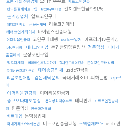
오다집수수료
트론 리플 전송업체
비트코인선물
컬쳐랜드현금화91%
핸드폰결제비트구입
trc20구매대행
돈믹싱업체
알트코인구매
리플코인매입
금은돈세탁
테더코인매입
바이낸스전송대행
테더코인계좌이체
코인구매대행
아프리카tv돈믹싱
usdc구입처
이더리움현금화
돈현금화당일정산
검돈믹싱
테더코인매입
이더리
btc현금화
문상코인구입
움클레식
핑오다세탁
문상코인구매방법
테더코인추척피하기
컬쳐랜드테더전송
테더송금업체
usdc현금화
롯데상품권코인구입
검돈세탁문의
국내거래소fds피하는법
xrp구
리플코인매입
매
이더리움현금화
이더리움현금화
중고오다대포통장
테더판매
돈믹싱최저수수료
비트코인전송대
핑돈믹싱
행
현금화재테크
돈믹싱업체
비트매입
비트코인송금대행
usdc판
소액결제85%
국내거래소fds깨는법