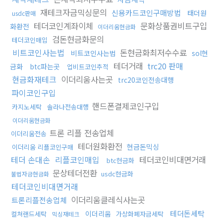
재테크자금믹싱문의
신용카드코인구매방법
태더원
usdc판매
테더코인계좌이체
문화상품권비트구입
화환전
이더리움현금화
검돈현금화문의
테더코인매입
비트코인사는법
돈현금화최저수수료
비트코인사는법
sol현
테더거래
trc20 판매
금화
btc파는곳
업비트코인추적
현금화재테크
이더리움사는곳
trc20코인전송대행
파이코인구입
핸드폰결제코인구입
카지노세탁
솔라나전송대행
이더리움현금화
트론 리플 전송업체
이더리움전송
테더원화환전
현금돈믹싱
이더리움 리플코인구매
테더 손대손
리플코인매입
테더코인비대면거래
btc현금화
문상테더전환
usdc현금화
불법자금현금화
테더코인비대면거래
이더리움클레식사는곳
트론리플전송업체
테더돈세탁
이더리움
컬쳐랜드세탁
가상화폐자금세탁
믹싱재테크