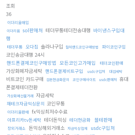
조회
36
이더리움매입
sol판매처
테더무통테더전송대행
바이낸스구입대
이더리움
행
솔라나구입
오다집
테더무통
파이코인구입
컬쳐랜드코인구매방법
코인송금대행 24시
핸드폰결제코인구매방법
모든코인고가매입
테더코인판매
가상화폐자금세탁
핸드폰결제비트구입
usdc구입처
대검세탁
비트코인 카드구매
휴대
검돈현금화문의
코인구매사이트
usdc판매처
폰결제테더전환
자금세탁
가상화폐선물거래
코인무통
재테크자금믹싱문의
fx믹싱최저수수료
이더리움판매
테더돈믹싱
블테판매
아프리카tv돈세탁
테더현금화
돈믹싱해외거래소
usdc구입처
장외거래소
자금믹싱업체