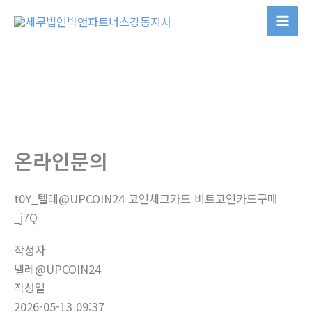
콘
텐
츠
로
건
너
뛰
기
온라인문의
t0Y_텔레@UPCOIN24 코인체크카드 비트코인카드구매
_j7Q
작성자
텔레@UPCOIN24
작성일
2026-05-13 09:37