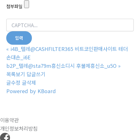
첨부파일
«
i4B_텔레@CASHFILTER365 비트코인판매사이트 테더
손대손_i6E
b2P_텔레@sta79m흥신소디시 후불제흥신소_u5O
»
목록보기
답글쓰기
글수정
글삭제
Powered by KBoard
이용약관
개인정보처리방침