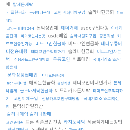
매
탈세돈세탁
솔라나현금화
리플현금화
코인 계좌이체구입
문상테더구매
리플
매입
돈믹싱업체
테더거래
usdc구입대행
이더리
코인구매대행 24시
usdc매입
움판매
솔라나원화구입
핑돈믹싱
카
파이코인사는곳
비트코인현금화
비트코인현금화
테더무통테
드코인충전가능
더전송대행
솔라나현금화
비트코인사는
테더코인추척피하기
무통코인
비트매입
법
국내거래소fds막
신용카드코인구매방법
혔을때
문화상품권매입
테더트론현금화
해외돈현금화
테더코인비대면거래
돈세
tron구매대행
횡령믹싱
아프리카tv돈세탁
골드바세탁현금화
탁업체
테더코인추척피하
코인이체구입
기
신용카드코인구매방법
국내거래소fds피하는
돈믹싱당일정산
법
솔라나매입 솔라나판매
트론 리플코인전송
카지노세탁
세금적게내는방법
코인 손대손
세탁재테크
돈세탁최저수수료
자금세탁