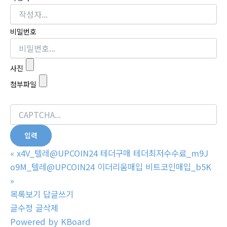
비밀번호
사진
첨부파일
«
x4V_텔레@UPCOIN24 테더구매 테더최저수수료_m9J
o9M_텔레@UPCOIN24 이더리움매입 비트코인매입_b5K
»
목록보기
답글쓰기
글수정
글삭제
Powered by KBoard