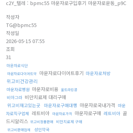
c2Y_텔레 : bpmc55 마운자로구입후기 마운자로운동_p9C
작성자
TG@bpmc55
작성일
2026-05-15 07:55
조회
31
마운자로식단
마운자로다이어트후기
마운자로처방
마운자로다이어트약
위고비건강관리
마운자로비용
마운자로병원
울트라킹콩
비만치료제 대리구매
비아그라
마운자로국내가격
위고비재고있는곳
마운자로구매대행
마운
레트비아
마운자로구매
골
레트비아
자로직구업체
마운자로가격
드시알리스
비만치료제 구매
위고비정품판매
성인약국
위고비판매업체