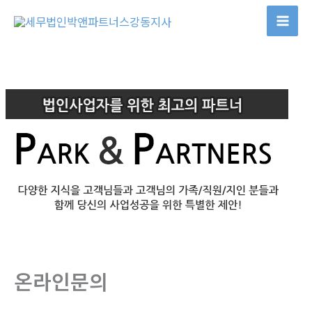
콘
텐
츠
로
건
너
뛰
기
온라인문의