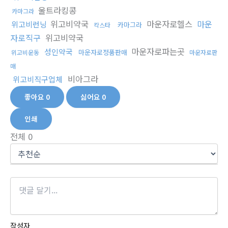
울트라킹콩
카마그라
위고비약국
마운자로헬스
마운
위고비런닝
카마그라
칵스타
자로직구
위고비약국
마운자로파는곳
성인약국
마운자로정품판매
위고비운동
마운자로판
매
비아그라
위고비직구업체
좋아요
0
싫어요
0
인쇄
전체
0
작성자