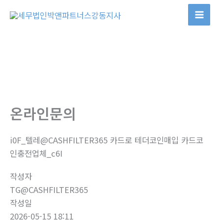
콘
텐
츠
로
건
너
뛰
기
온라인문의
i0F_텔레@CASHFILTER365 카드로 테더코인매입 카드코
인충전업체_c6I
작성자
TG@CASHFILTER365
작성일
2026-05-15 18:11