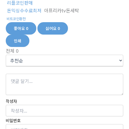
리플코인판매
돈믹싱수수료최저
아프리카tv돈세탁
비트코인환전
좋아요
0
싫어요
0
인쇄
전체
0
작성자
비밀번호