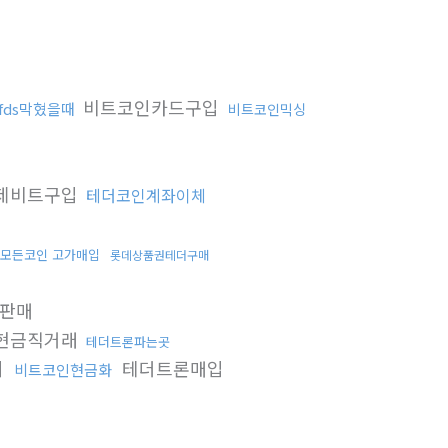
비트코인카드구입
fds막혔을때
비트코인믹싱
제비트구입
테더코인계좌이체
모든코인 고가매입
롯데상품권테더구매
판매
현금직거래
테더트론파는곳
의
테더트론매입
비트코인현금화