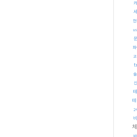
카
현
u
파
코
t
솔
테
2
바