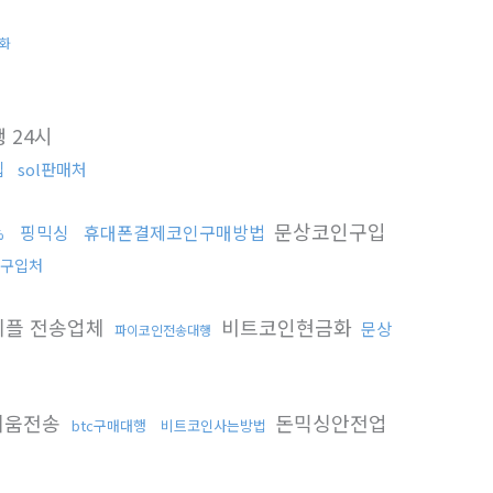
화
 24시
입
sol판매처
문상코인구입
핑믹싱
휴대폰결제코인구매방법
%
c구입처
리플 전송업체
비트코인현금화
문상
파이코인전송대행
리움전송
돈믹싱안전업
btc구매대행
비트코인사는방법