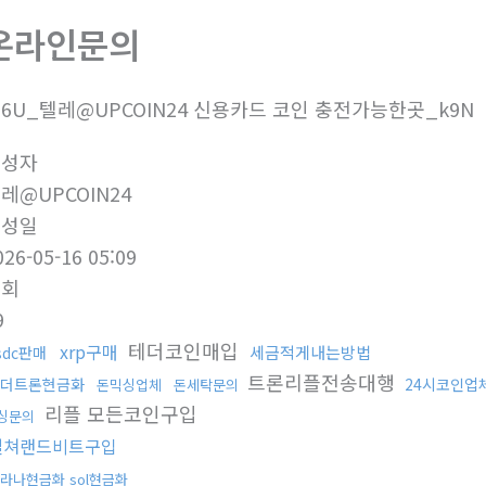
온라인문의
6U_텔레@UPCOIN24 신용카드 코인 충전가능한곳_k9N
작성자
레@UPCOIN24
작성일
026-05-16 05:09
조회
9
테더코인매입
xrp구매
세금적게내는방법
sdc판매
트론리플전송대행
더트론현금화
24시코인업
돈믹싱업체
돈세탁문의
리플 모든코인구입
싱문의
컬쳐랜드비트구입
라나현금화 sol현금화