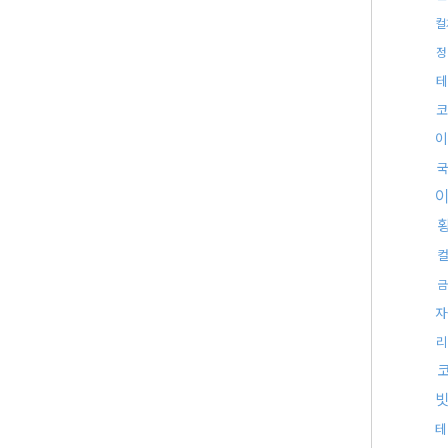
컬
정
테
코
이
국
금
자
리
빗
테