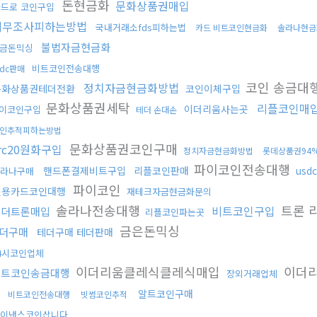
돈현금화
문화상품권매입
드로 코인구입
세무조사피하는방법
국내거래소fds피하는법
카드 비트코인현금화
솔라나현금
불법자금현금화
금돈믹싱
비트코인전송대행
sdc판매
코인 송금대행
정치자금현금화방법
문화상품권테더전환
코인이체구입
문화상품권세탁
리플코인매
이더리움사는곳
이코인구입
테더 손대손
인추적피하는방법
문화상품권코인구매
rc20원화구입
정치자금현금화방법
롯데상품권94
파이코인전송대행
핸드폰결제비트구입
리플코인판매
usd
라나구매
파이코인
신용카드코인대행
재테크자금현금화문의
솔라나전송대행
트론 
비트코인구입
테더트론매입
리플코인파는곳
금은돈믹싱
더구매
테더구매 테더판매
4시코인업체
이더리움클레식클레식매입
이더
비트코인송금대행
장외거래업체
체
알트코인구매
비트코인전송대행
빗썸코인추적
이낸스코인삽니다