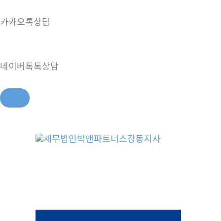
카카오톡상담
네이버톡톡상담
콘
텐
츠
로
건
너
뛰
기