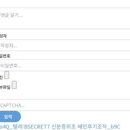
성자
밀번호
진
부파일
o4Q_텔레:BSECRET7 신분증위조 배민후기조작_b9C