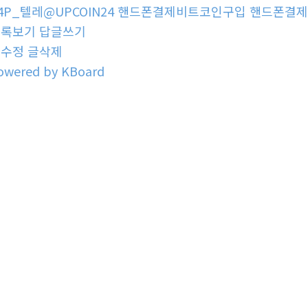
4P_텔레@UPCOIN24 핸드폰결제비트코인구입 핸드폰결
목록보기
답글쓰기
글수정
글삭제
owered by KBoard