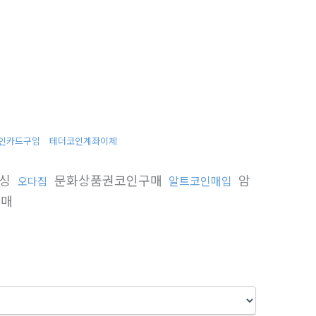
인카드구입
테더코인계좌이체
믹싱
문화상품권코인구매
암
알트코인매입
오다집
구매