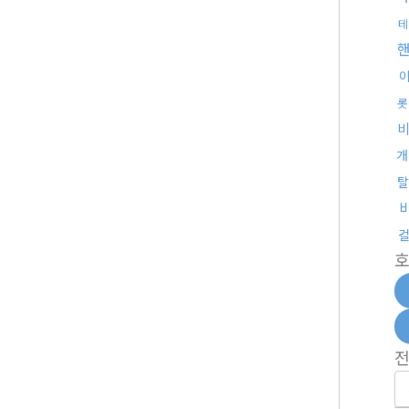
테
롯
개
탈