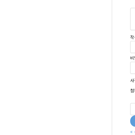
작
비
사
첨
«