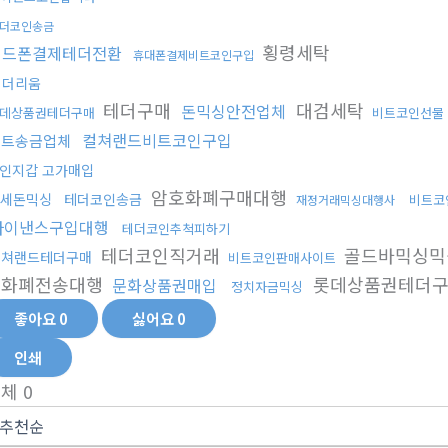
더코인송금
횡령세탁
핸드폰결제테더전환
휴대폰결제비트코인구입
이더리움
테더구매
대검세탁
돈믹싱안전업체
데상품권테더구매
비트코인선물
컬쳐랜드비트코인구입
비트송금업체
인지갑 고가매입
암호화폐구매대행
세돈믹싱
테더코인송금
비트코
재정거래믹싱대행사
바이낸스구입대행
테더코인추척피하기
테더코인직거래
골드바믹싱
컬쳐랜드테더구매
비트코인판매사이트
호화폐전송대행
롯데상품권테더
문화상품권매입
정치자금믹싱
좋아요
0
싫어요
0
인쇄
전체
0