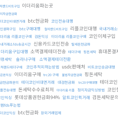
이더리움파는곳
쳐랜드비트구입
치자금현금화
btc현금화
코인전송대행
더코인비대면거래
리플코인대행
btc구매대행
국내거래소
인원화구입
컬쳐랜드비트구입
코인이체구입
더리움 리플코인구매
검돈믹싱
이더리움 리플코인구매
신용카드코인전송
내거래소fds송금시간
탈세돈현금화
소액결제테더전송
휴대폰결
이더리움구입대행
테더구매
핑돈세탁
솔라나구매
소액결제테더전환
횡령세탁
usdc판매처
코인추적피하는방법
비트코인송금대행
컬쳐랜드테더구매
이더리움구매
핑돈세탁
trc20 구매
은돈믹싱
불법자금현금화
테더코인
테더코인비대면거래
대검현금화
금현금화문의
trc20구매대행
돈세탁수수료최저
코인
정치자금믹싱방법
플전송대행
이더리움 리플
롯데상품권현금화94%
검돈세탁문
알트코인퀵거래
코인믹싱
썸fds푸는법
btc현금화
장외거래업체
더코인믹싱