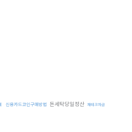
돈세탁당일정산
신용카드코인구매방법
체
재테크자금