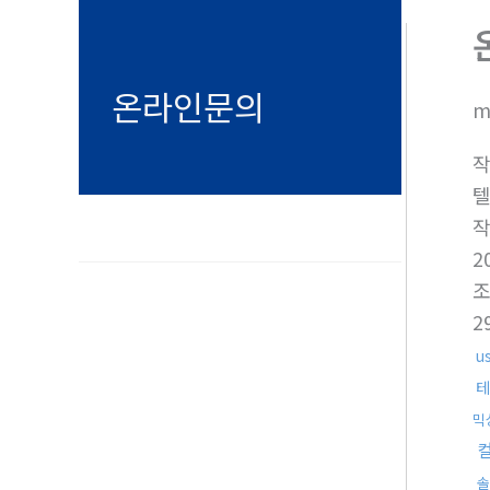
온라인문의
m
텔
2
2
u
테
믹
솔