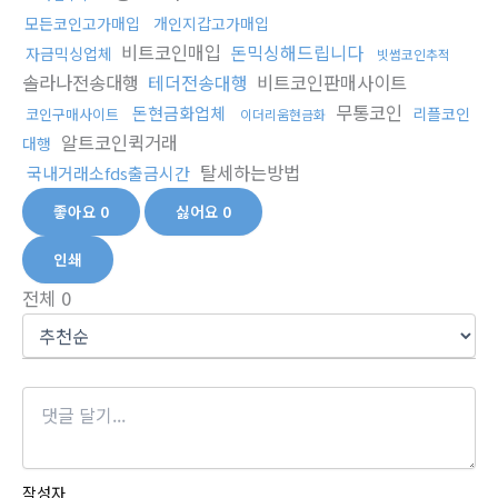
모든코인고가매입
개인지갑고가매입
비트코인매입
돈믹싱해드립니다
자금믹싱업체
빗썸코인추적
솔라나전송대행
테더전송대행
비트코인판매사이트
무통코인
돈현금화업체
리플코인
코인구매사이트
이더리움현금화
알트코인퀵거래
대행
탈세하는방법
국내거래소fds출금시간
좋아요
0
싫어요
0
인쇄
전체
0
작성자