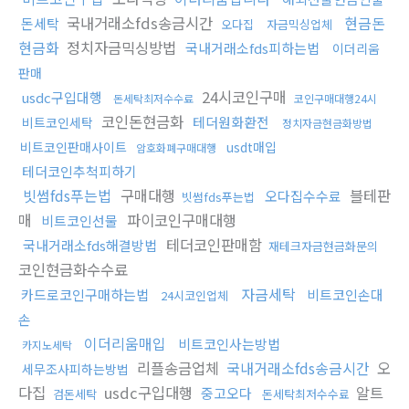
국내거래소fds송금시간
현금돈
돈세탁
오다집
자금믹싱업체
현금화
정치자금믹싱방법
국내거래소fds피하는법
이더리움
판매
24시코인구매
usdc구입대행
돈세탁최저수수료
코인구매대행24시
코인돈현금화
테더원화환전
비트코인세탁
정치자금현금화방법
비트코인판매사이트
usdt매입
암호화폐구매대행
테더코인추척피하기
빗썸fds푸는법
구매대행
블테판
오다집수수료
빗썸fds푸는법
매
파이코인구매대행
비트코인선물
테더코인판매함
국내거래소fds해결방법
재테크자금현금화문의
코인현금화수수료
자금세탁
카드로코인구매하는법
비트코인손대
24시코인업체
손
이더리움매입
비트코인사는방법
카지노세탁
리플송금업체
국내거래소fds송금시간
오
세무조사피하는방법
다집
usdc구입대행
알트
중고오다
검돈세탁
돈세탁최저수수료