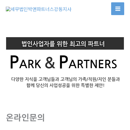
콘
텐
츠
로
건
너
뛰
기
온라인문의