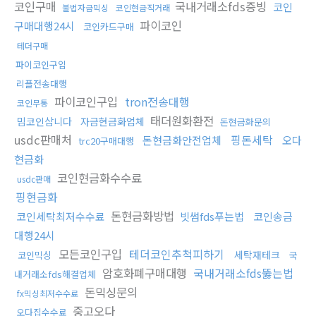
코인구매
국내거래소fds증빙
코인
불법자금믹싱
코인현금직거래
파이코인
구매대행24시
코인카드구매
테더구매
파이코인구입
리플전송대행
파이코인구입
tron전송대행
코인무통
태더원화환전
밈코인삽니다
자금현금화업체
돈현금화문의
usdc판매처
핑돈세탁
돈현금화안전업체
오다
trc20구매대행
현금화
코인현금화수수료
usdc판매
핑현금화
돈현금화방법
코인세탁최저수수료
빗썸fds푸는법
코인송금
대행24시
모든코인구입
테더코인추척피하기
세탁재테크
코인믹싱
국
암호화폐구매대행
국내거래소fds뚫는법
내거래소fds해결업체
돈믹싱문의
fx믹싱최저수수료
중고오다
오다집수수료