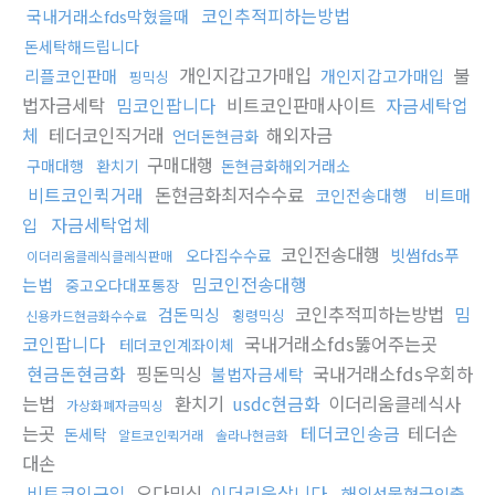
코인추적피하는방법
국내거래소fds막혔을때
돈세탁해드립니다
개인지갑고가매입
불
리플코인판매
개인지갑고가매입
핑믹싱
법자금세탁
밈코인팝니다
비트코인판매사이트
자금세탁업
체
테더코인직거래
해외자금
언더돈현금화
구매대행
구매대행
환치기
돈현금화해외거래소
비트코인퀵거래
돈현금화최저수수료
코인전송대행
비트매
자금세탁업체
입
코인전송대행
빗썸fds푸
오다집수수료
이더리움클레식클레식판매
밈코인전송대행
는법
중고오다대포통장
코인추적피하는방법
밈
검돈믹싱
횡령믹싱
신용카드현금화수수료
코인팝니다
국내거래소fds뚫어주는곳
테더코인계좌이체
현금돈현금화
핑돈믹싱
국내거래소fds우회하
불법자금세탁
는법
환치기
usdc현금화
이더리움클레식사
가상화폐자금믹싱
는곳
테더코인송금
테더손
돈세탁
알트코인퀵거래
솔라나현금화
대손
비트코인구입
오다믹싱
이더리움삽니다
해외선물현금인출