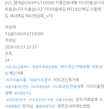
e1S_텔레@CASHFILTER365 리플전송대행 이더리움삽니다
트론삽니다 리플삽니다 이더리움매입 테더코인매입 리플매
입 테더매입 테더현금화_s7U
작성자
TG@CASHFILTER365
작성일
2026-05-17 23:27
조회
24
파이코인구매대행
비트코
세금적게내는방법
비트코인신용카드
인개인거래
자금믹싱문의
비트코인퀵거래
이더리움리플
trc20코인전송대행
이더리움현
트론리플코인전송
테더트론현금화
금화
테더코인믹싱
장외거래업체
테
업비트코인추적
비트코인카드구매
리플코인매입
돈믹싱
세무조사피하는방법
더원화환전
불법자금믹싱