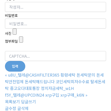
비밀번호
사진
첨부파일
«
u8U_텔레@CASHFILTER365 횡령세탁 돈세탁문의 돈세
탁안전업체 돈세탁해드립니다 코인세탁최저수수료 탈세돈세
탁 중고오다대포통장 정치자금세탁_w1H
f5Y_텔레@UPCOIN24 xrp구입 xrp구매_k6N
»
목록보기
답글쓰기
글수정
글삭제