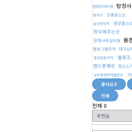
탐정사
센터의뢰비용
강릉흥신소
환치기
광양흥신
살인청부자
청부해주는곳
몸
탐정사무실비용
텔레그램추적
대구심
불륜조
중국밀항가격
핸드폰해킹
흥신소
가
심부름센터저렴한곳
좋아요
0
인쇄
전체
0