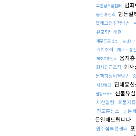
범죄
후불심부름센터
힘든일
울산흥신소
텔레그램추적방법
유포협박해결
제주도흥신소
흥신소의
위치추적
제주도흥
음지흥
제주도흥신소
회사
회사진급조작
몸캠피싱해결방법
진해흥신
재산열람
선불유심
밀항브로커
재산열람
후불제흥
진도흥신소
신분
든일해드립니다
포
원주심부름센터