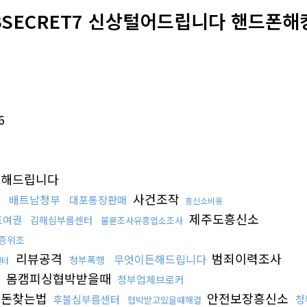
:BSECRET7 신상털어드립니다 핸드폰해
6
해드립니다
사건조작
배트남청부
대포통장판매
법
흥신소비용
제주도흥신소
조여권
김해심부름센터
불륜조사유흥업소조사
증위조
리뷰공격
범죄이력조사
무엇이든해드립니다
청부폭행
센터
몸캠피싱협박받을때
용
청부업체브로커
한돈찾는법
안전보장흥신소
후불심부름센터
청
협박받고있을때해결