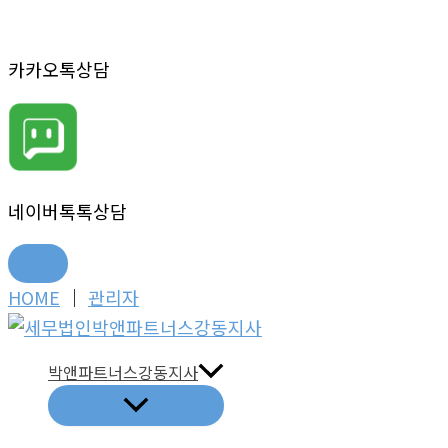
카카오톡상담
네이버톡톡상담
콘
HOME
│
관리자
텐
츠
박앤파트너스강동지사
로
건
너