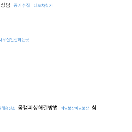
시상담
증거수집
대포차찾기
사무실일잘하는곳
몸캠피싱해결방법
힘
김해흥신소
비밀보장비밀보장