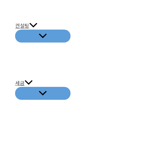
뛰
기
컨설팅
세금