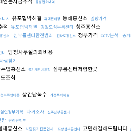
떼인돈자금추적
유흥업소내역
유포협박해결
동해흥신소
소디시
밀항가격
휴대폰해킹
추적
청주흥신소
유포협박해결
강원도심부름센터
청부가격
심부름센터완전범죄
cctv분석
증거
흥신소
전라도흥신소
탐정사무실의뢰비용
간녀
사람찾기
하는법흥신소
심부름센터저렴한곳
공기계위치추적
도조회
상간남복수
청부폭행비용
가정폭력해결
용
과거조사
살인청부가격
진주심부름센터
열람
핀리핀청부
불제흥신소
고민해결해드립니다
사람찾기전문업체
포항심부름센터