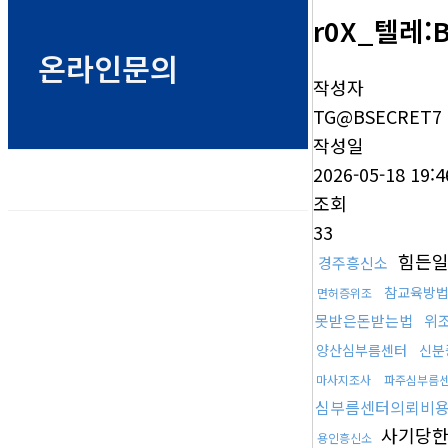
r0X_텔레
온라인문의
작성자
TG@BSECRET7
작성일
2026-05-18 19:4
조회
33
힘든일
경주흥신소
참교육방
면허증위조
못받은돈받는법
위
양산심부름센터
신분
마사지조사
파주심부름
심부름센터의뢰비
사기당
용인흥신소