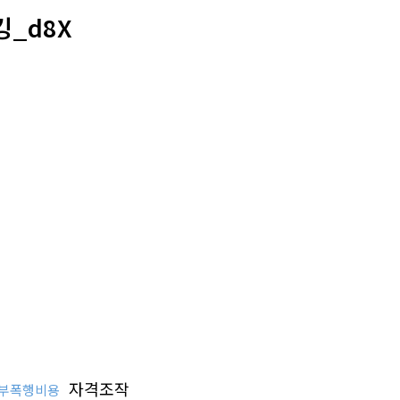
킹_d8X
자격조작
부폭행비용