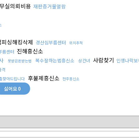
무실의뢰비용
재판증거물열람
소
캠피싱해킹삭제
경산심부름센터
위치추적
진해흥신소
부름센터
사람찾기
사
복수잘하는법흥신소
인생나락보
상간녀
못받은돈받는법
가격
후불제흥신소
출찾아드립니다
전주흥신소
싫어요
0