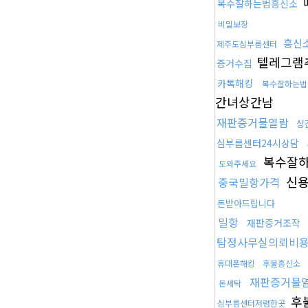
복수잘하는법흥신소
비밀보장
흥신
제주도심부름센터
텔레그램
증거수집
카톡해킹
복수잘하는법
간녀상간남
재판증거물열람
상
심부름센터24시상담
복수잘
도와주세요
신용
중국밀항가격
돈받아드립니다
밀항
재판증거조작
탐정사무실의뢰비
휴대폰해킹
후불흥신소
재판증거물
돈세탁
후
심부름센터저렴한곳