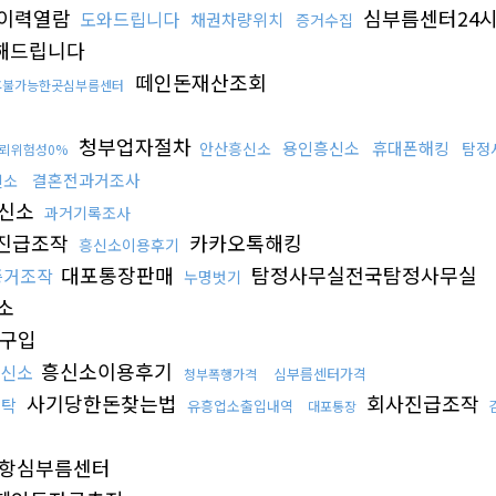
이력열람
심부름센터24
도와드립니다
채권차량위치
증거수집
해드립니다
떼인돈재산조회
후불가능한곳심부름센터
청부업자절차
용인흥신소
휴대폰해킹
안산흥신소
탐정
뢰위험성0%
결혼전과거조사
신소
신소
과거기록조사
진급조작
카카오톡해킹
흥신소이용후기
대포통장판매
탐정사무실전국탐정사무실
증거조작
누명벗기
소
구입
흥신소이용후기
신소
심부름센터가격
청부폭행가격
사기당한돈찾는법
회사진급조작
세탁
유흥업소출입내역
대포통장
항심부름센터