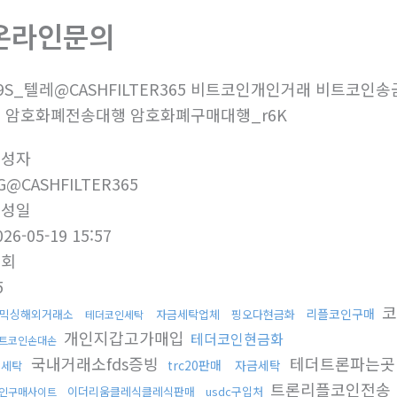
온라인문의
9S_텔레@CASHFILTER365 비트코인개인거래 비트코
 암호화폐전송대행 암호화폐구매대행_r6K
작성자
G@CASHFILTER365
작성일
026-05-19 15:57
조회
5
코
리플코인구매
믹싱해외거래소
자금세탁업체
핑오다현금화
테더코인세탁
개인지갑고가매입
테더코인현금화
트코인손대손
국내거래소fds증빙
테더트론파는곳
trc20판매
자금세탁
돈세탁
트론리플코인전송
이더리움클레식클레식판매
usdc구입처
인구매사이트