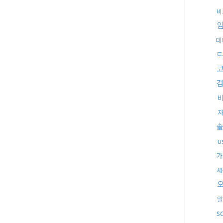
비
테
트
u
가
세
알
s