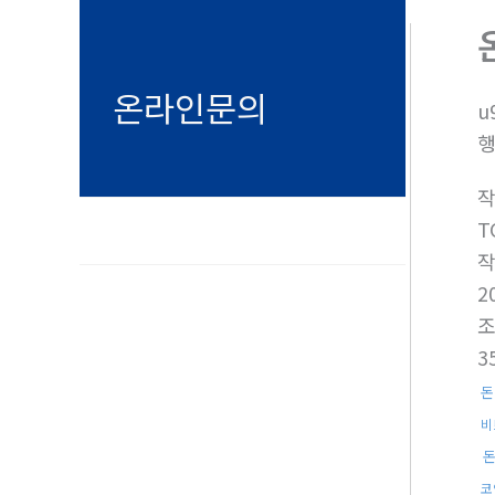
온라인문의
u
행
T
2
3
돈
비
코