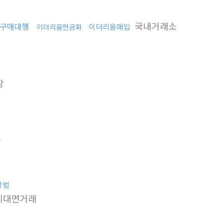
국내거래소
구매대행
이더리움매입
이더리움현금화
장
간
방법
비대면거래