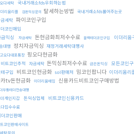
국내거래소fds우회하는법
오다세탁
탈세하는방법
국내거래소fds뚫어주는곳
이더리움리플
검돈믹싱문의
파이코인구입
자금세탁
테더코인매입
돈현금화최저수수료
자금믹싱
이더리움
자금세탁
블랙테더코인구입
정치자금믹싱
재정거래세탁대행사
송대행
핑오다현금화
고오다대포통장
돈믹싱최저수수료
모든코인구
업비트코인추적
자금세탁
금은돈믹싱
비트코인현금화
밈코인팝니다
이더리움리
블테구입
sol판매처
카tv돈현금화
신용카드비트코인구매방법
이더리움매입
더무통테더전송대행
비트코인신용카드
돈믹싱업체
테더개인지갑
오다집수수료
테더코인판매
트코인판매사이트
세탁문의