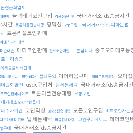
검돈현금화업체
블랙테더코인구입
국내거래소fds송금시간
테판매
리플전송대행
ds시간
핑믹싱
국내거래소fds피하는법
트론리플전송대행
xrp구입
트론리플코인판매
세탁
이낸스구입대행
테더코인판매
중고오다대포통
트론삽니다
더손대손
알트코인매입
비트대리송금
이더리움클레식판매
이더리움구매
오다집
블테구입
핑현금화
썸fds푸는법
업비트코인추적
usdc구입처
국내거래소fds송금시
태더원화환전
탈세돈세탁
트론리플전송대행
무통코인
트코인판매사이트
국내거래소fds막혔을때
코인믹싱
모든코인구입
테더수사기관
비트코인사는
usdc전송대행
탈세돈세탁
테더코인
코인구매사이트
더구매테더판매
리플전송대행
국내거래소fds송금시간
rp구매