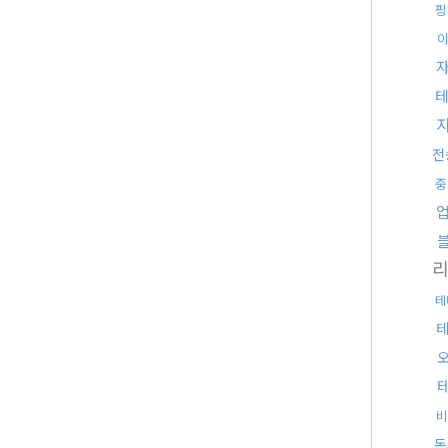
핑
전
중
리
테
비
돈