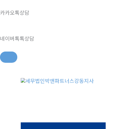
카카오톡상담
네이버톡톡상담
콘
텐
츠
로
건
너
뛰
기