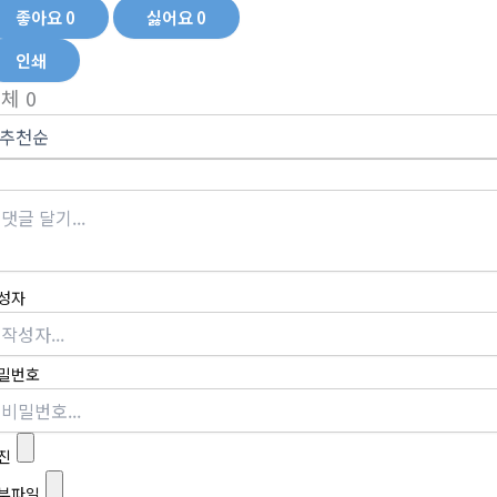
좋아요
0
싫어요
0
인쇄
전체
0
성자
밀번호
진
부파일