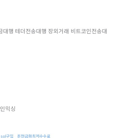
인송금대행 테더전송대행 장외거래 비트코인전송대
인믹싱
sol구입
돈현금화최저수수료