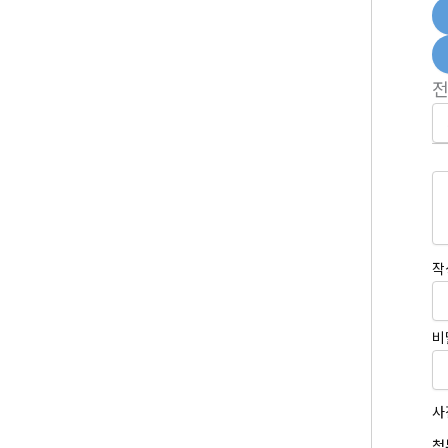
작
비
사
첨