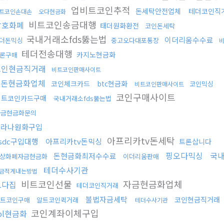
업비트코인추적
돈세탁안전업체
테더코인직
트코인손대손
오다현금화
비트코인송금대행
암호화폐
태더원화환전
코인돈세탁
국내거래소fds뚫는법
이더리움수수료
더돈믹싱
중고오다대포통장
테더전송대행
카지노현금화
론구매
코인현금직거래
비트코인판매사이트
검돈현금화업체
코인체크카드
btc현금화
코인믹싱
비트코인판매사이트
코인구매사이트
비트코인카드구매
국내거래소fds뚫는법
자금현금화문의
솔라나원화구입
아프리카tv돈세탁
sdc구입대행
아프리카tv돈믹싱
트론삽니다
핑오다믹싱
국내
돈현금화최저수수료
상화폐자금현금화
이더리움판매
테더수사기관
금적게내는방법
비트코인선물
자금현금화업체
오다집
테더코인직거래
불법자금세탁
코인현금직거래
트코인구매
알트코인퀵거래
테더수사기관
코인계좌이체구입
ol현금화