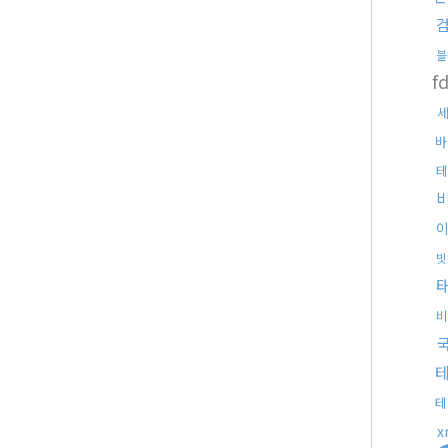
블
f
바
테
빗
비
테
x