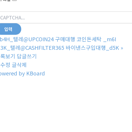
b4H_텔레@UPCOIN24 구매대행 코인돈세탁 _m6I
3K_텔레@CASHFILTER365 바이낸스구입대행_d5K
»
목록보기
답글쓰기
글수정
글삭제
owered by KBoard