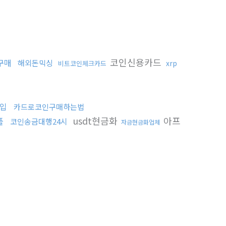
코인신용카드
구매
해외돈믹싱
xrp
비트코인체크카드
입
카드로코인구매하는법
usdt현금화
아프
플
코인송금대행24시
자금현금화업체