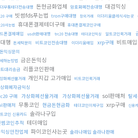
돈현금화업체
대검믹싱
암호화폐전송대행
더무통테더전송대행
빗썸fds푸는법
tron구매대행
이더리움클레식사는곳
rc20 구매
장외거래
휴대폰결제테더구매
휴대폰결제코인구매
rc20사는법
드폰결제매입
usdt판매대행
알트코인퀵거래
trc20 전송대행
테더코인믹싱
매대행
비트매
xrp구매
비트코인전송대행
돈세탁문의
이더리움매입
돈믹싱문의
금은돈믹싱
세하는방법
리플코인판매
비트대리송금
개인지갑 고가매입
상화폐선물거래
비트코인퀵거래
상화폐자금믹싱
sol판매처
가상화폐선물거래
가상화폐선물거래
탈세
rc20 구매
무통코인
xrp구매
현금돈현금화
ol판매처
테더코인이체구입
신용
솔라나구입
트코인 신용카드
테더매입
빗썸코인추적
파이코인사는곳
돈믹싱안전업체
솔라나매입 솔라나판매