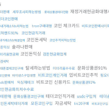
5
재정거래현금화대행
더판매
세무조사피하는방법
롯데상품권테더전환
테더코인판매
코인 체크카드
tron구매대행
비트코인판매사이
내거래소fds피하는법
컬쳐랜드91%
코인현금직거래
코인돈세탁
코인추적피하는방법
내거래소fds해결업체
솔라나판매
검돈믹싱
코인돈믹싱
검돈현금화업체
더리움현금화
검세탁
탈세하는방법
문화상품권91%
이더리움수수료
대폰결제코인구매
업비트코인추적
비트코인개인거래
핑오
바이낸스구입대행
코인판매
비트코인 신용카드
믹싱재테크
sdc판매처
문화상품권91%
코인현금화최저수수료
테더코인직거래
블테판매
usdc구입처
테더
문화상품권코인구매
자금세탁
모든코인구입
코인돈세탁테더거래
trc20구매
비트코인구입