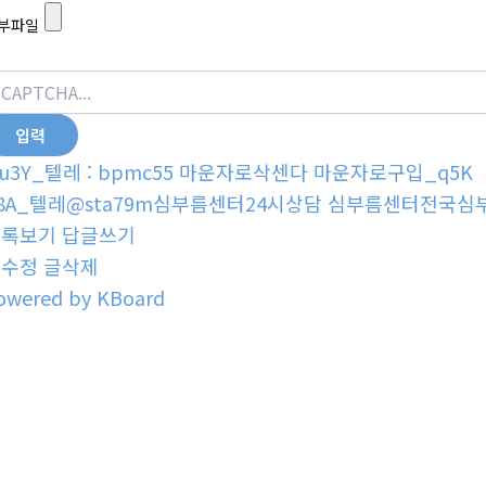
부파일
u3Y_텔레 : bpmc55 마운자로삭센다 마운자로구입_q5K
8A_텔레@sta79m심부름센터24시상담 심부름센터전국심
목록보기
답글쓰기
글수정
글삭제
owered by KBoard