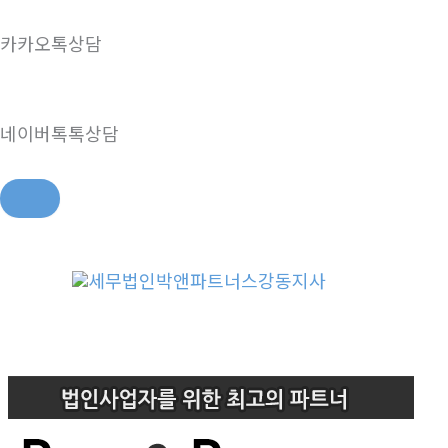
카카오톡상담
네이버톡톡상담
콘
텐
츠
로
건
너
뛰
기