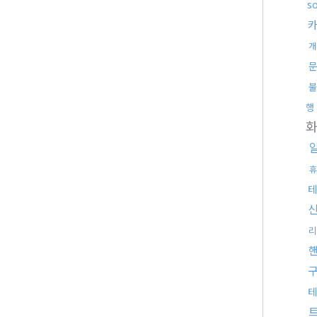
s
개
불
행
휴
테
리
테