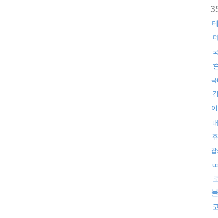
3
테
국
국
이
대
휴
잡
u