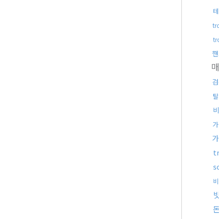
테
t
t
핸
검
탈
가
가
t
s
비