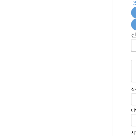
작
비
사