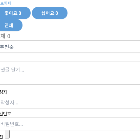
암호화폐
좋아요
0
싫어요
0
인쇄
전체
0
성자
밀번호
진