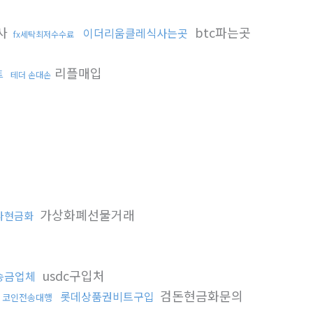
사
btc파는곳
이더리움클레식사는곳
fx세탁최저수수료
리플매입
트
테더 손대손
가상화폐선물거래
다현금화
usdc구입처
송금업체
검돈현금화문의
롯데상품권비트구입
코인전송대행