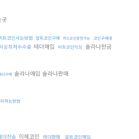
는곳
비트코인사는방법
알트코인구매
코인구매대
카드코인충전가능
테더매입
솔라나현금
믹싱최저수수료
비트코인믹싱
솔라나매입 솔라나판매
테더구매
사피하는방법
이체코인
테더전송
테더판매
알트코인매입