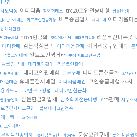
ol구입
이더리움
trc20코인전송대행
카지노믹싱
장외거래소
핑돈현금화
비트송금업체
이더리움파
카드코인전송가능
인지갑고가매입
테더구매
문상테더전환
tron현금화
리플코인파는곳
법자금세탁
장외거래업체
테더코인송금
검돈믹싱문의
이더리움구입대행
테더판매
이더리움판매
돈
화
알트코인퀵거래
리플코인대행
문상비트코인구입
알트코인구매
테더코인판매
리플코인판매
테더코인판매함
테더트론현금화
트론구매
대폰결제매입
소액결제
휴대폰결제매입
코인송금대행 24시
이더리움매입
더 손대손
신용카드비트코인구매방법
테더코인현금화
검돈현금화업체
xrp판매
암호화폐전송대행
세무조
플송금업체
핸드폰결제비트구입
블랙테더코인전송
구매대행
usdc현금화
더코인세탁
문상코인구매
트론리플전송업체
롯데상품권
롯데상품권현금화94%