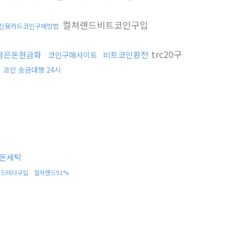
컬쳐랜드비트코인구입
신용카드코인구매방법
trc20구
금은돈현금화
비트코인환전
코인구매사이트
입
코인 송금대행 24시
돈세탁
카드테더구입
컬쳐랜드91%