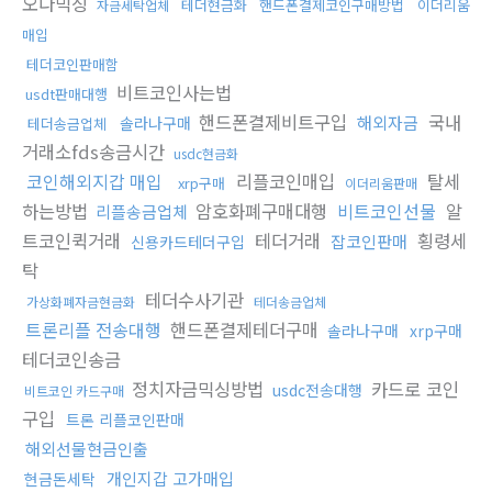
오다믹싱
테더현금화
핸드폰결제코인구매방법
이더리움
자금세탁업체
매입
테더코인판매함
비트코인사는법
usdt판매대행
핸드폰결제비트구입
국내
해외자금
솔라나구매
테더송금업체
거래소fds송금시간
usdc현금화
코인해외지갑 매입
리플코인매입
탈세
xrp구매
이더리움판매
하는방법
암호화폐구매대행
비트코인선물
알
리플송금업체
트코인퀵거래
테더거래
횡령세
잡코인판매
신용카드테더구입
탁
테더수사기관
가상화폐자금현금화
테더송금업체
트론리플 전송대행
핸드폰결제테더구매
솔라나구매
xrp구매
테더코인송금
정치자금믹싱방법
카드로 코인
usdc전송대행
비트코인 카드구매
구입
트론 리플코인판매
해외선물현금인출
개인지갑 고가매입
현금돈세탁