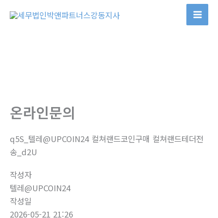
콘
텐
츠
로
건
너
뛰
기
온라인문의
q5S_텔레@UPCOIN24 컬쳐랜드코인구매 컬쳐랜드테더전
송_d2U
작성자
텔레@UPCOIN24
작성일
2026-05-21 21:26