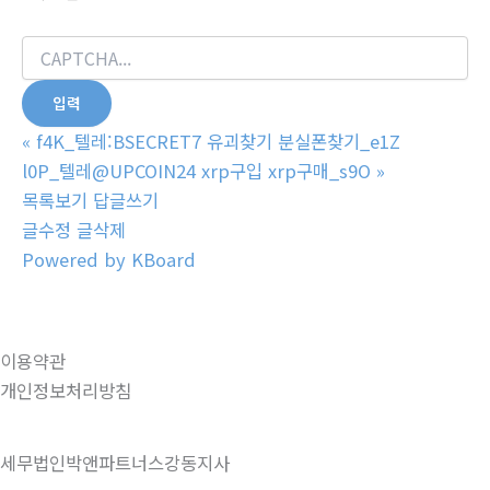
«
f4K_텔레:BSECRET7 유괴찾기 분실폰찾기_e1Z
l0P_텔레@UPCOIN24 xrp구입 xrp구매_s9O
»
목록보기
답글쓰기
글수정
글삭제
Powered by KBoard
이용약관
개인정보처리방침
세무법인박앤파트너스강동지사