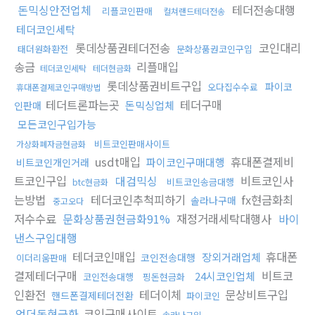
돈믹싱안전업체
테더전송대행
리플코인판매
컬쳐랜드테더전송
테더코인세탁
롯데상품권테더전송
코인대리
태더원화환전
문화상품권코인구입
송금
리플매입
테더코인세탁
테더현금화
롯데상품권비트구입
파이코
오다집수수료
휴대폰결제코인구매방법
테더트론파는곳
테더구매
돈믹싱업체
인판매
모든코인구입가능
비트코인판매사이트
가상화폐자금현금화
usdt매입
휴대폰결제비
파이코인구매대행
비트코인개인거래
트코인구입
대검믹싱
비트코인사
비트코인송금대행
btc현금화
는방법
테더코인추척피하기
fx현금화최
솔라나구매
중고오다
저수수료
문화상품권현금화91%
재정거래세탁대행사
바이
낸스구입대행
테더코인매입
휴대폰
장외거래업체
코인전송대행
이더리움판매
결제테더구매
비트코
24시코인업체
코인전송대행
핑돈현금화
인환전
테더이체
문상비트구입
핸드폰결제테더전환
파이코인
언더돈현금화
코인구매사이트
솔라나구입