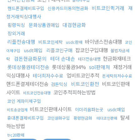
비트코인퀵거래
재
핸드폰결제비트구입
신용카드미동의현금화
정거래믹싱대행사
대검현금화
횡령믹싱
문화상품권매입
장외거래
리플전송대행
바이낸스전송대행
비트코인세탁
usdc판매
코인
잡코인구입대행
usdt매입
리플코인구매
불법자금세
이체구입
검돈현금화문의
테더 손대손
현금화재테크
탁
테더전송대행
롯데상품권테더전송
롯데상품권94%
sol판매처
재정거래
믹싱대행사
업비트코인추적
테더최저수수료
돈세탁최저수수료
핸드폰결제테더전송
비트코인환전
비트코인판매
검돈믹싱
사이트
코인추적피하는방법
비트코인전송대행
코인 계좌이체구입
비트코인판매사이트
이더리움파는곳
usdc매입
비트송금업체
탈세
휴대폰결제비트구입
코인원화구입
횡령현금화
테더코인판매
하는방법
trc20판매