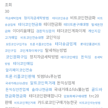
조회
30
비트코인현금화
정치자금세탁방법
자금세탁업체
테더코인송금
비트
테더현금화
테더코인현금화
테더트론구매대행
탈세돈현
송금업체
이더리움매입
테더코인계좌이체
검돈믹싱문의
개인지갑
금화
코인믹싱
고가매입
비트코인전송대행
테더송금업체
롯데상품권비트
모든코인구입가능
트론 리플코인전송
탈세하는방법
코인구입
코인계좌이체구입
코인원화구입
정치자금세탁방법
돈믹싱
테더코인매입
돈세탁
테더코인매입
방법
알리페이코인전송
트론 리플코인판매
빗썸fds푸는법
알트코인퀵거래
돈믹싱업체
국내거래소fds증빙
국내거래소fds뚫는법
골드바
돈믹싱안전업체
솔라나현금화
현금화현금화
테더코인판매합니다
trc20
암호화폐구매대행
판매
카드로코인구매가능한곳
비트코인개인거래
비트코인사는방법