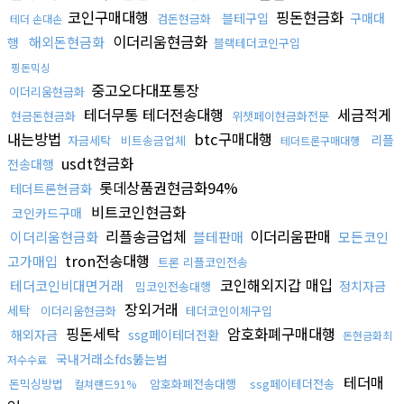
코인구매대행
핑돈현금화
블테구입
구매대
검돈현금화
테더 손대손
이더리움현금화
해외돈현금화
행
블랙테더코인구입
핑돈믹싱
중고오다대포통장
이더리움현금화
테더무통 테더전송대행
세금적게
현금돈현금화
위챗페이현금화전문
내는방법
btc구매대행
리플
자금세탁
비트송금업체
테더트론구매대행
usdt현금화
전송대행
롯데상품권현금화94%
테더트론현금화
비트코인현금화
코인카드구매
리플송금업체
이더리움판매
이더리움현금화
블테판매
모든코인
tron전송대행
고가매입
트론 리플코인전송
코인해외지갑 매입
테더코인비대면거래
정치자금
밈코인전송대행
장외거래
세탁
이더리움현금화
테더코인이체구입
핑돈세탁
암호화폐구매대행
해외자금
ssg페이테더전환
돈현금화최
국내거래소fds뚫는법
저수수료
테더매
돈믹싱방법
암호화폐전송대행
ssg페이테더전송
컬쳐랜드91%