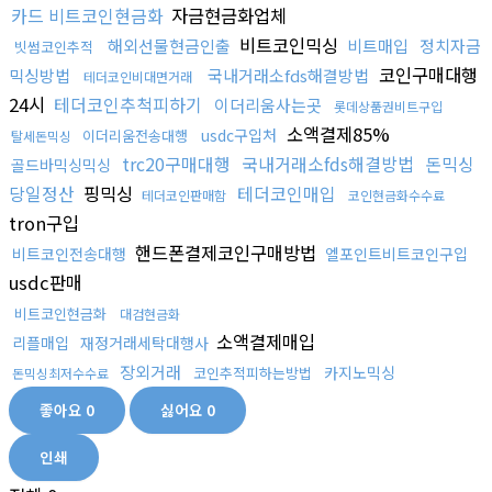
카드 비트코인현금화
자금현금화업체
비트코인믹싱
해외선물현금인출
비트매입
정치자금
빗썸코인추적
코인구매대행
믹싱방법
국내거래소fds해결방법
테더코인비대면거래
24시
테더코인추척피하기
이더리움사는곳
롯데상품권비트구입
소액결제85%
usdc구입처
이더리움전송대행
탈세돈믹싱
trc20구매대행
국내거래소fds해결방법
돈믹싱
골드바믹싱믹싱
당일정산
핑믹싱
테더코인매입
테더코인판매함
코인현금화수수료
tron구입
핸드폰결제코인구매방법
비트코인전송대행
엘포인트비트코인구입
usdc판매
비트코인현금화
대검현금화
소액결제매입
리플매입
재정거래세탁대행사
장외거래
카지노믹싱
코인추적피하는방법
돈믹싱최저수수료
좋아요
0
싫어요
0
인쇄