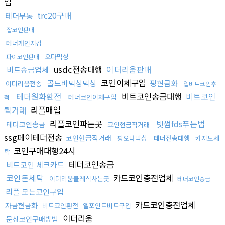
입
trc20구매
테더무통
잡코인판매
테더개인지갑
오다믹싱
파이코인판매
usdc전송대행
이더리움판매
비트송금업체
코인이체구입
골드바믹싱믹싱
핑현금화
이더리움전송
업비트코인추
테더원화환전
비트코인송금대행
비트코인
테더코인이체구입
적
퀵거래
리플매입
리플코인파는곳
빗썸fds푸는법
테더코인송금
코인현금직거래
ssg페이테더전송
코인현금직거래
핑오다믹싱
테더전송대행
카지노세
코인구매대행24시
탁
테더코인송금
비트코인 체크카드
코인돈세탁
카드코인충전업체
이더리움클레식사는곳
테더코인송금
리플 모든코인구입
카드코인충전업체
자금현금화
비트코인환전
엘포인트비트구입
이더리움
문상코인구매방법