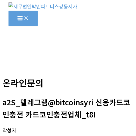
콘
텐
츠
로
건
너
뛰
기
온라인문의
a2S_텔레그램@bitcoinsyri 신용카드코
인충전 카드코인충전업체_t8I
작성자