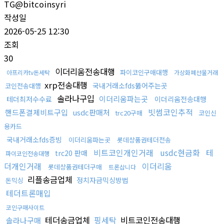
TG@bitcoinsyri
작성일
2026-05-25 12:30
조회
30
이더리움전송대행
파이코인구매대행
아프리카tv돈세탁
가상화폐선물거래
xrp전송대행
국내거래소fds뚫어주는곳
코인전송대행
솔라나구입
이더리움파는곳
테더최저수수료
이더리움전송대행
빗썸코인추적
핸드폰결제비트구입
usdc판매처
trc20구매
코인신
용카드
국내거래소fds증빙
이더리움파는곳
롯데상품권테더전송
비트코인개인거래
usdc현금화
테
trc20 판매
파이코인전송대행
더개인거래
이더리움
롯데상품권테더구매
트론삽니다
리플송금업체
정치자금믹싱방법
돈믹싱
테더트론매입
코인구매사이트
테더송금업체
핑세탁
비트코인전송대행
솔라나구매