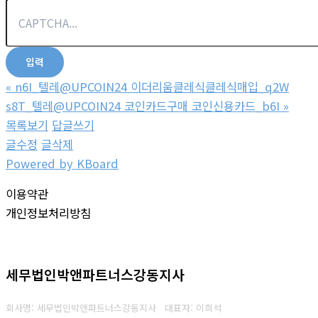
«
n6I_텔레@UPCOIN24 이더리움클레식클레식매입_q2W
s8T_텔레@UPCOIN24 코인카드구매 코인신용카드_b6I
»
목록보기
답글쓰기
글수정
글삭제
Powered by KBoard
이용약관
개인정보처리방침
세무법인박앤파트너스강동지사
회사명: 세무법인박앤파트너스강동지사 대표자: 이희석