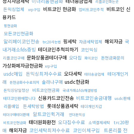
정치자금세탁
이더리움현금화
테더송금업체
리플코인파는곳
비트코인 현금화
비트코인 신
돈믹싱업체
업비트코인추적
xrp구입
용카드
핑현금화
모든코인현금화
알리페이코인전송
핑세탁
해외자금
국
자금세탁업체
trc20사는법
내거래소fds증빙
테더코인추척피하기
코인믹싱
문화상품권테더구매
오다집
돈현금화문의
리플코인구매
파이코인
가상화폐자금현금화
xrp구입
usdc매입
돈믹싱최저수수료
오다세탁
테더개인거
테더송금업체
usdc현금화
래
솔라나구매
돈현금화수수료최저
비트코인현금화
돈믹싱당일정산
국내거래소fds해결방법
신용카드코인전송
비트코인송금대행
테더코인판매합니다
usdc판매
롯데상품권세탁
돈세탁방법
리플매입
테더개인지갑
알트코인퀵거래
테더구매테더판매
언더돈믹싱
태더원화환전
오다집수수료
trc20판
소액결제세탁
비트코인현금화
해외자금
코인세탁최저수수료
코인이체구입
트론리플 전
매