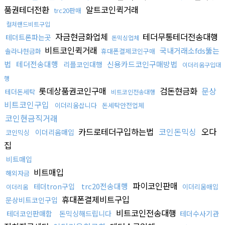
품권테더전환
알트코인퀵거래
trc20판매
컬쳐랜드비트구입
자금현금화업체
테더무통테더전송대행
테더트론파는곳
돈믹싱업체
비트코인퀵거래
국내거래소fds뚫는
솔라나현금화
휴대폰결제코인구매
법
테더전송대행
신용카드코인구매방법
리플코인대행
이더리움구입대
행
롯데상품권코인구매
검돈현금화
문상
테더돈세탁
비트코인전송대행
비트코인구입
이더리움삽니다
돈세탁안전업체
코인현금직거래
카드로테더구입하는법
코인돈믹싱
오다
이더리움매입
코인믹싱
집
비트매입
비트매입
해외자금
파이코인판매
trc20전송대행
테더tron구입
이더리움매입
이더리움
휴대폰결제비트구입
문상비트코인구입
비트코인전송대행
테더코인판매함
돈믹싱해드립니다
테더수사기관