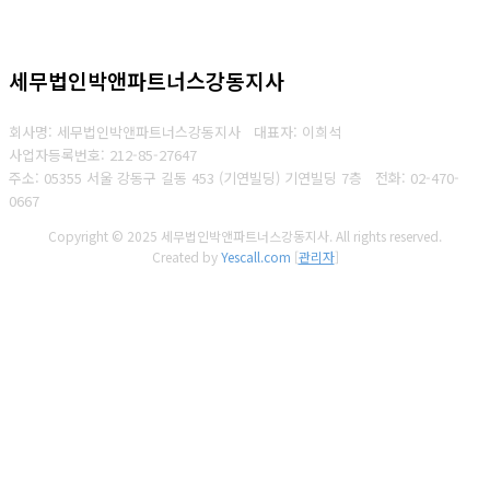
세무법인박앤파트너스강동지사
회사명: 세무법인박앤파트너스강동지사 대표자: 이희석
사업자등록번호: 212-85-27647
주소: 05355 서울 강동구 길동 453 (기연빌딩) 기연빌딩 7층
전화:
02-470-
0667
Copyright © 2025 세무법인박앤파트너스강동지사. All rights reserved.
Created by
Yescall.com
[
관리자
]