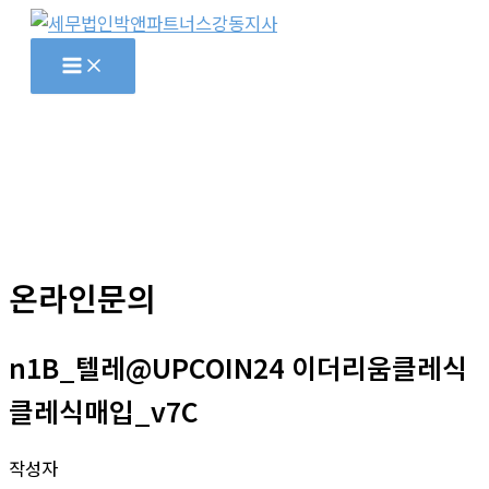
콘
텐
츠
로
건
너
뛰
기
온라인문의
n1B_텔레@UPCOIN24 이더리움클레식
클레식매입_v7C
작성자