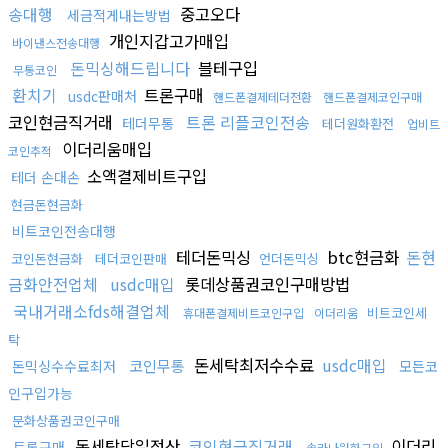
송대행
중고오다
세금적게내는방법
개인지갑고가매입
바이낸스전송대행
돈믹싱해드립니다
블테구입
무통코인
환치기
트론구매
usdc판매처
핸드폰결제테더전환
핸드폰결제코인구매
코인현금직거래
트론 리플코인전송
테더무통
테더원화환전
업비트
이더리움매입
코인추적
소액결제비트구입
테더 손대손
현금돈현금화
비트코인전송대행
테더돈믹싱
btc현금화
돈현
코인돈현금화
테더코인판매
언더돈믹싱
금화안전업체
usdc매입
롯데상품권코인구매방법
국내거래소fds해결업체
비트코인세
휴대폰결제비트코인구입
이더리움
탁
돈세탁최저수수료
usdc매입
코인무통
돈믹싱수수료최저
모든코
인구입가능
문화상품권코인구매
돈세탁당일정산
코인현금직거래
이더리
트론구매
솔라나원화구입