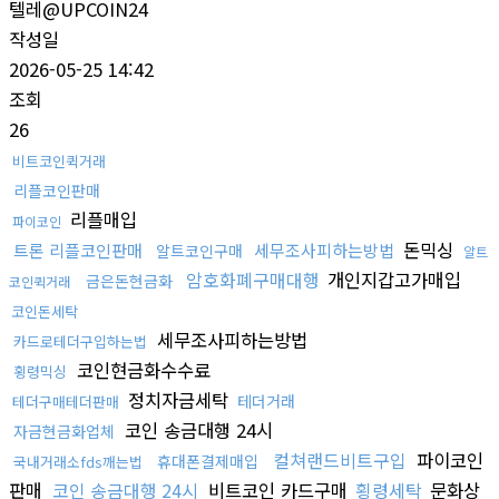
텔레@UPCOIN24
작성일
2026-05-25 14:42
조회
26
비트코인퀵거래
리플코인판매
리플매입
파이코인
돈믹싱
트론 리플코인판매
세무조사피하는방법
알트코인구매
알트
암호화폐구매대행
개인지갑고가매입
금은돈현금화
코인퀵거래
코인돈세탁
세무조사피하는방법
카드로테더구입하는법
코인현금화수수료
횡령믹싱
정치자금세탁
테더거래
테더구매테더판매
코인 송금대행 24시
자금현금화업체
컬쳐랜드비트구입
파이코인
휴대폰결제매입
국내거래소fds깨는법
판매
코인 송금대행 24시
비트코인 카드구매
횡령세탁
문화상