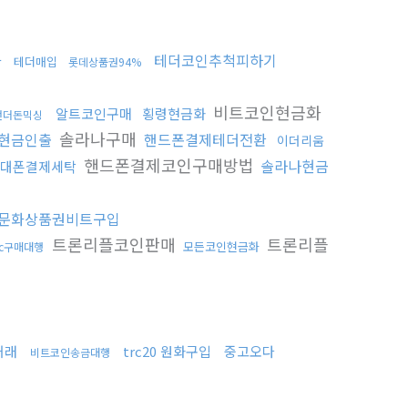
화
테더코인추척피하기
테더매입
롯데상품권94%
비트코인현금화
알트코인구매
횡령현금화
언더돈믹싱
솔라나구매
현금인출
핸드폰결제테더전환
이더리움
핸드폰결제코인구매방법
솔라나현금
대폰결제세탁
문화상품권비트구입
트론리플코인판매
트론리플
모든코인현금화
tc구매대행
거래
trc20 원화구입
중고오다
비트코인송금대행