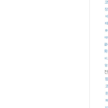
코
장
테
롯
테
클
화
비
암
파
u