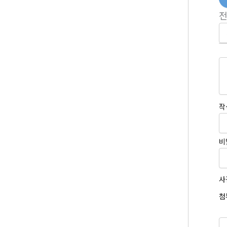
작
비
사
첨