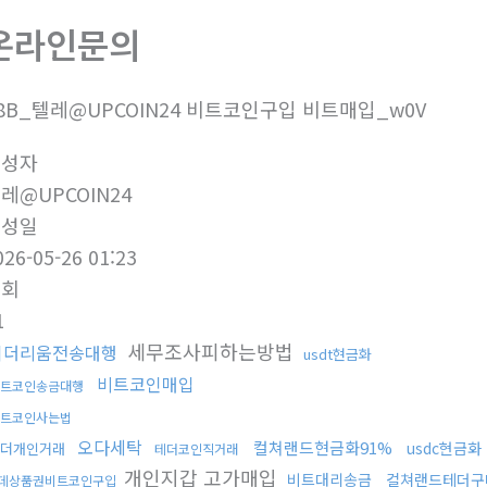
온라인문의
8B_텔레@UPCOIN24 비트코인구입 비트매입_w0V
작성자
레@UPCOIN24
작성일
026-05-26 01:23
조회
1
세무조사피하는방법
이더리움전송대행
usdt현금화
비트코인매입
트코인송금대행
트코인사는법
오다세탁
컬쳐랜드현금화91%
usdc현금화
더개인거래
테더코인직거래
개인지갑 고가매입
비트대리송금
컬쳐랜드테더구
데상품권비트코인구입