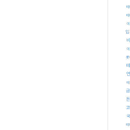
테
테
이
입
이
롯
테
금
코
국
테