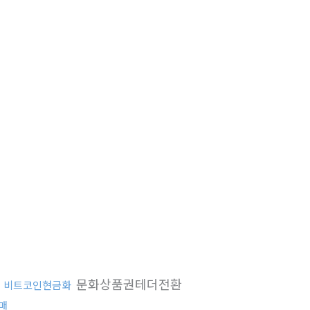
문화상품권테더전환
비트코인현금화
매