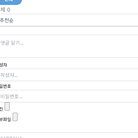
전체
0
성자
밀번호
진
부파일