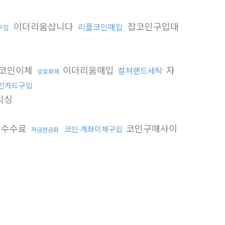
이더리움삽니다
잡코인구입대
리플코인매입
구입
코인이체
이더리움매입
자
컬쳐랜드세탁
암호화폐
인카드구입
믹싱
저수수료
코인구매사이
코인 계좌이체구입
자금현금화