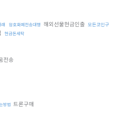
해외선물현금인출
모든코인구
거래
암호화폐전송대행
입
현금돈세탁
움전송
트론구매
는방법