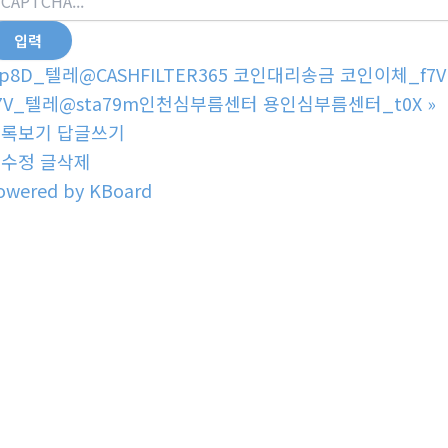
p8D_텔레@CASHFILTER365 코인대리송금 코인이체_f7V
7V_텔레@sta79m인천심부름센터 용인심부름센터_t0X
»
목록보기
답글쓰기
글수정
글삭제
owered by KBoard