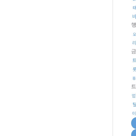
리
휴
업
이