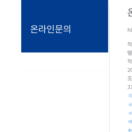
온라인문의
h
텔
2
3
비
비
테
롯