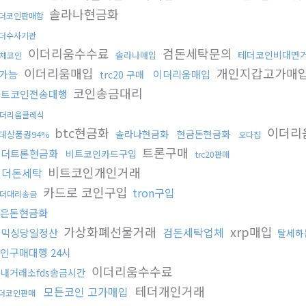
솔라나현금화
더코인판매함
더수사기관
이더리움수수료
검돈세탁문의
테더코인비대면
솔라나매입
체코인
이더리움매입
개인지갑고가매
가능
이더리움매입
trc20 구매
코인송금대리
비트코인전송대행
더리움클레식
btc현금화
이더리
솔라나현금화
현금돈현금화
데상품권94%
오다집
트론구매
테더트론현금화
비트코인카드구입
trc20판매
비트코인개인거래
언더돈세탁
카드로 코인구입
tron구입
더대리송금
은돈현금화
가상화폐선물거래
xrp매입
검돈세탁업체
돈믹싱당일정산
탈세하
인구매대행 24시
이더리움수수료
내거래소fds송금시간
테더개인거래
모든코인 고가매입
더코인판매