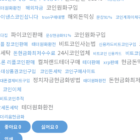
코인원화구입
해외자금
태더원화환전
해외돈믹싱
바이낸스코인삽니다
tron구매대행
문상91%
코인계좌이체
행
파이코인판매
코인원화구입
오다집
문상현금화91%
비트코인사는법
플 잡코인판매
태더원화환전
신용카드비트코인구입
금세탁
24시코인업체
돈현금화최저수수료
비트코
비트코인 신용카드
컬쳐랜드테더구매
현금돈
트론 리플코인판매
테더판매
xrp판매
롯데상품권코인구입
코인돈세탁
코인구매사이트
정치자금현금화방법
돈현금화최
대폰결제비트구입
태더원화환전
트
코인이체
비트코인추적
테더원화환전
탈세돈세탁
더리움현금화
좋아요
0
싫어요
0
인쇄