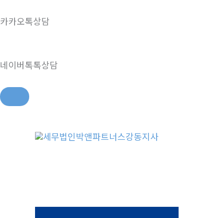
카카오톡상담
네이버톡톡상담
콘
텐
츠
로
건
너
뛰
기