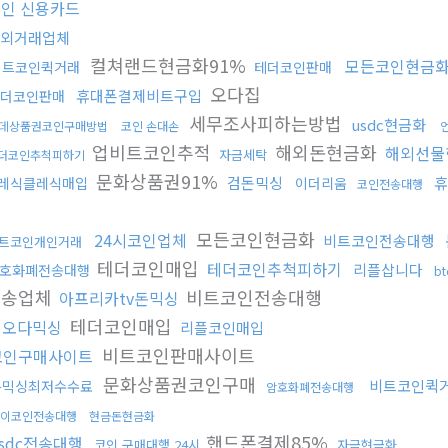
인 신용카드
외거래업체
컬쳐랜드현금화91%
모든코인현금
비트코인퀵거래
테더코인판매
오다집
휴대폰결제비트구입
더코인판매
세무조사피하는방법
usdc현금화
데상품권코인구매방법
코인 손대손
업비트코인추적
해외돈현금화
해외선물
자금세탁
더코인추척피하기
문화상품권91%
검돈믹싱
휴
레식클레식매입
이더리움
코인전송대행
모든코인현금화
24시코인업체
비트코인전송대행
트코인개인거래
테더코인매입
테더코인추척피하기
리플삽니다
호화폐전송대행
b
전송업체
비트코인전송대행
아프리카tv돈믹싱
테더코인매입
핑오다믹싱
리플코인매입
비트코인판매사이트
코인구매사이트
문화상품권코인구매
비트코인퀵
돈믹싱최저수수료
암호화폐전송대행
이코인전송대행
현금돈현금화
핸드폰결제85%
sdc전송대행
코인 구매대행 24시
자금현금화