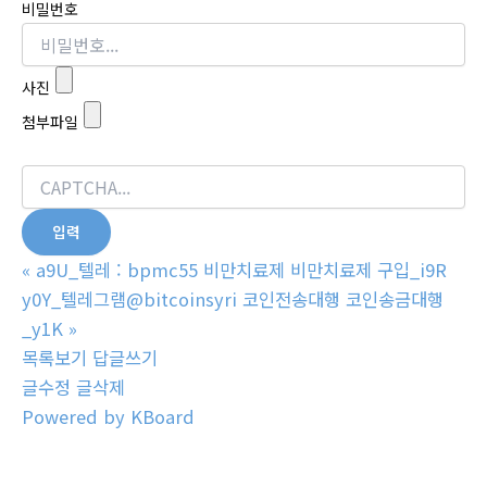
비밀번호
사진
첨부파일
«
a9U_텔레 : bpmc55 비만치료제 비만치료제 구입_i9R
y0Y_텔레그램@bitcoinsyri 코인전송대행 코인송금대행
_y1K
»
목록보기
답글쓰기
글수정
글삭제
Powered by KBoard