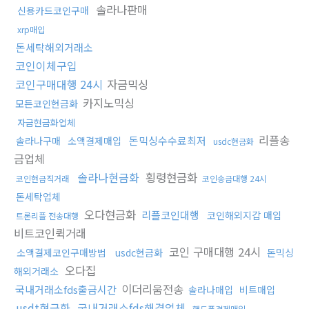
솔라나판매
신용카드코인구매
xrp매입
돈세탁해외거래소
코인이체구입
코인구매대행 24시
자금믹싱
카지노믹싱
모든코인현금화
자금현금화업체
리플송
돈믹싱수수료최저
솔라나구매
소액결제매입
usdc현금화
금업체
솔라나현금화
횡령현금화
코인현금직거래
코인송금대행 24시
돈세탁업체
오다현금화
리플코인대행
코인해외지갑 매입
트론리플 전송대행
비트코인퀵거래
코인 구매대행 24시
소액결제코인구매방법
usdc현금화
돈믹싱
오다집
해외거래소
이더리움전송
국내거래소fds출금시간
솔라나매입
비트매입
usdt현금화
국내거래소fds해결업체
핸드폰결제매입