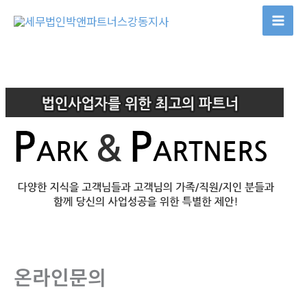
콘
텐
츠
로
건
너
뛰
기
온라인문의