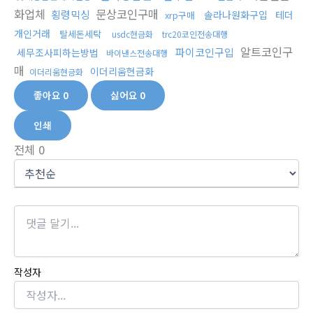
화업체
문상코인구매
횡령믹싱
솔라나원화구입
테더
xrp구매
개인거래
탈세돈세탁
usdc현금화
trc20코인전송대행
알트코인구
파이코인구입
세무조사피하는방법
바이낸스전송대행
매
이더리움현금화
이더리움현금화
좋아요
0
싫어요
0
인쇄
전체
0
작성자