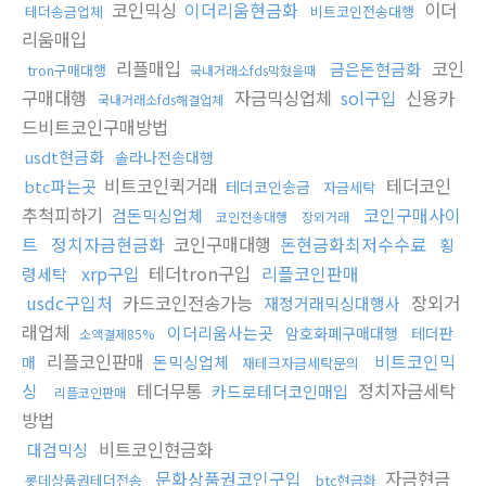
코인믹싱
이더리움현금화
이더
테더송금업체
비트코인전송대행
리움매입
리플매입
코인
금은돈현금화
tron구매대행
국내거래소fds막혔을때
구매대행
자금믹싱업체
sol구입
신용카
국내거래소fds해결업체
드비트코인구매방법
usdt현금화
솔라나전송대행
비트코인퀵거래
테더코인
btc파는곳
테더코인송금
자금세탁
추척피하기
코인구매사이
검돈믹싱업체
코인전송대행
장외거래
트
정치자금현금화
코인구매대행
돈현금화최저수수료
횡
xrp구입
테더tron구입
리플코인판매
령세탁
usdc구입처
카드코인전송가능
장외거
재정거래믹싱대행사
래업체
이더리움사는곳
암호화폐구매대행
테더판
소액결제85%
리플코인판매
비트코인믹
돈믹싱업체
매
재테크자금세탁문의
싱
테더무통
정치자금세탁
카드로테더코인매입
리플코인판매
방법
비트코인현금화
대검믹싱
문화상품권코인구입
자금현금
롯데상품권테더전송
btc현금화