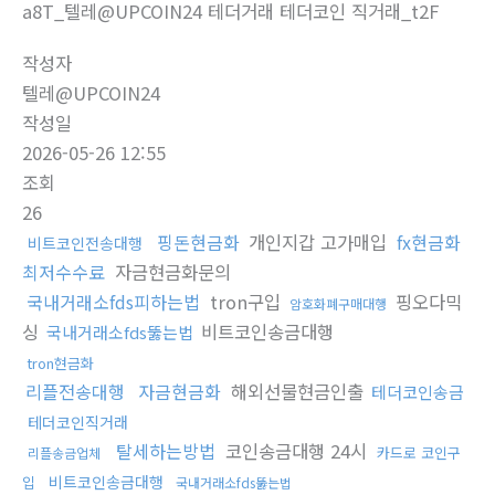
a8T_텔레@UPCOIN24 테더거래 테더코인 직거래_t2F
작성자
텔레@UPCOIN24
작성일
2026-05-26 12:55
조회
26
핑돈현금화
개인지갑 고가매입
fx현금화
비트코인전송대행
최저수수료
자금현금화문의
국내거래소fds피하는법
tron구입
핑오다믹
암호화폐구매대행
싱
비트코인송금대행
국내거래소fds뚫는법
tron현금화
리플전송대행
자금현금화
해외선물현금인출
테더코인송금
테더코인직거래
탈세하는방법
코인송금대행 24시
카드로 코인구
리플송금업체
비트코인송금대행
입
국내거래소fds뚫는법