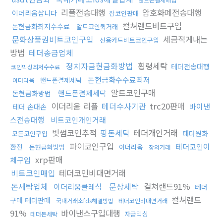
리플전송대행
암호화폐전송대행
이더리움삽니다
잡코인판매
컬쳐랜드비트구입
돈현금화최저수수료
알트코인퀵거래
문화상품권비트코인구입
세금적게내는
신용카드비트코인구입
방법
테더송금업체
정치자금현금화방법
횡령세탁
테더전송대행
코인믹싱최저수수료
돈현금화수수료최저
핸드폰결제세탁
이더리움
알트코인구매
핸드폰결제세탁
돈현금화방법
이더리움 리플
테더수사기관
trc20판매
바이낸
테더 손대손
스전송대행
비트코인개인거래
빗썸코인추적
핑돈세탁
테더개인거래
태더원화
모든코인구입
파이코인구입
테더코인이
환전
돈현금화방법
이더리움
장외거래
xrp판매
체구입
비트코인매입
테더코인비대면거래
돈세탁업체
문상세탁
컬쳐랜드91%
이더리움클레식
테더
컬쳐랜드
구매 테더판매
국내거래소fds해결방법
테더코인비대면거래
91%
바이낸스구입대행
자금믹싱
테더돈세탁