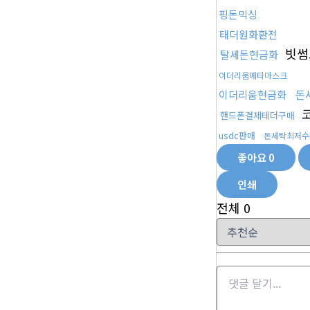
핑돈믹싱
태더원화환전
빗썸
탈세돈현금화
이더리움메타마스크
돈
이더리움현금화
코
핸드폰결제테더구매
usdc판매
돈세탁최저수
좋아요
0
인쇄
전체
0