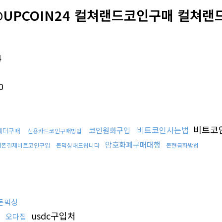
@UPCOIN24 컬쳐랜드코인구매 컬쳐랜
4
0
비트코
비트코인사는법
코인원화구입
테더구매
신용카드코인구매방법
암호화폐구매대행
대폰결제비트코인구입
돈믹싱해드립니다
돈현금화방법
돈믹싱
usdc구입처
오다집