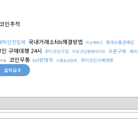
코인추적
국내거래소fds해결방법
세탁안전업체
롯데상품권매입
믹싱재테크
인 구매대행 24시
트론구매
파이코인구입
비트코인판매사이트
해외
코인무통
sol판매처
파이코인구매대행
수료
리플송금업체
싫어요
0