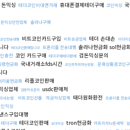
돈믹싱
휴대폰결제테더구매
국
테더코인비대면거래
코인믹싱
솔라나구매
돈믹싱안전업체
비트코인카드구입
테더 손대손
비트송금업체
이더리
코인전송대행
니다
솔라나현금화 sol현금
트론리플 전송대행
테더코인판매합니다
코인 카드구매
검돈믹싱문의
인충전
테더구매테더판매
국내거래소fds시간
횡령현금화
문화상품권코인구
코인추적피하는방법
니다
리플코인판매
더리움현금화
믹싱업체
usdc판매처
검돈믹싱문의
태더원화환전
비트코인선물
자금믹싱업체
c20사는법
트론리플 전송
코인믹싱
낸스구입대행
테더코인판매
tron현금화
테더구매
아프리카tv돈세탁
알
오다믹싱