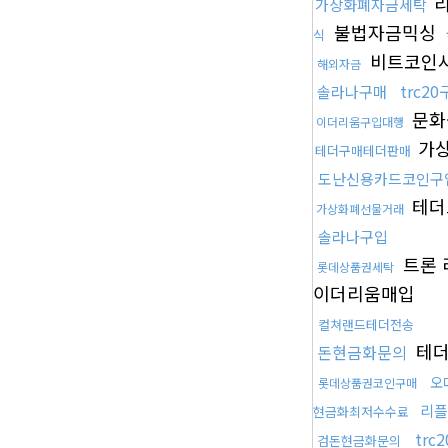
리
가상화폐자금세탁
불법자금믹싱
식
비트코인
해외자금
trc2
솔라나구매
문화
이더리움구입대행
가
테더구매테더판매
도난신용카드코인구
테더
가상화폐선물거래
솔라나구입
트론
롯데상품권세탁
이더리움매입
컬쳐랜드테더전송
테더
돈현금화문의
오
롯데상품권코인구매
리플
현금화최저수수료
trc
검돈현금화문의