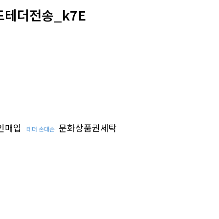
드테더전송_k7E
인매입
문화상품권세탁
테더 손대손