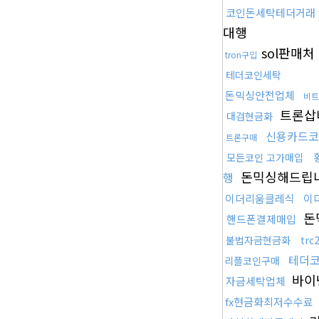
코인돈세탁테더거래
대행
sol판매처
tron구입
테더코인세탁
돈믹싱안전업체
비트
트론삽
대검현금화
신용카드코
트론구매
모든코인 고가매입
돈믹싱해드립
행
이더리움클레식
이
돈
핸드폰결제매입
불법자금현금화
tr
테더
리플코인구매
바이
자금세탁업체
fx현금화최저수수료