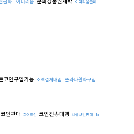
문화상품권세탁
현금화
이더리움
이더리움클레
든코인구입가능
솔라나원화구입
소액결제매입
플코인판매
코인전송대행
리플코인판매
fx
파이코인