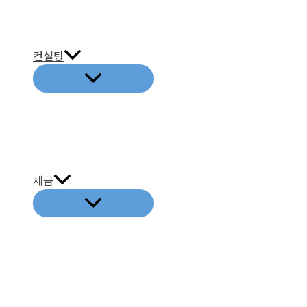
뛰
기
컨설팅
세금