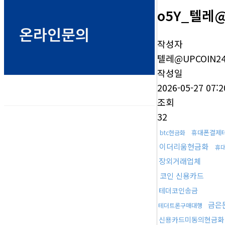
o5Y_텔레
온라인문의
작성자
텔레@UPCOIN2
작성일
2026-05-27 07:2
조회
32
휴대폰결제
btc현금화
이더리움현금화
휴
장외거래업체
코인 신용카드
테더코인송금
금은
테더트론구매대행
신용카드미동의현금화