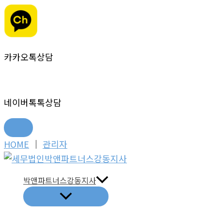
카카오톡상담
네이버톡톡상담
콘
HOME
│
관리자
텐
츠
박앤파트너스강동지사
로
건
너