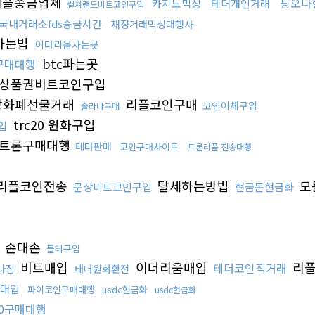
플송금업체
핑오다
카지노믹싱
테더개인거래
컬쳐랜드비트코인구입
국내거래소fds송금시간
재정거래믹싱대행사
사는법
이더리움사는곳
btc파는곳
0구매대행
상품권비트코인구입
상화폐선물거래
리플코인구매
코인이체구입
솔라나구매
trc20 원화구입
입
트론구매대행
테더판매
코인구매사이트
트론리플 전송대행
 리플코인전송
탈세하는방법
모
문상비트코인구입
현금돈현금화
 손대손
블테구입
비트매입
이더리움매입
리
테더코인직거래
다집
태더원화환전
매입
파이코인구매대행
usdc현금화
usdc현금화
20구매대행