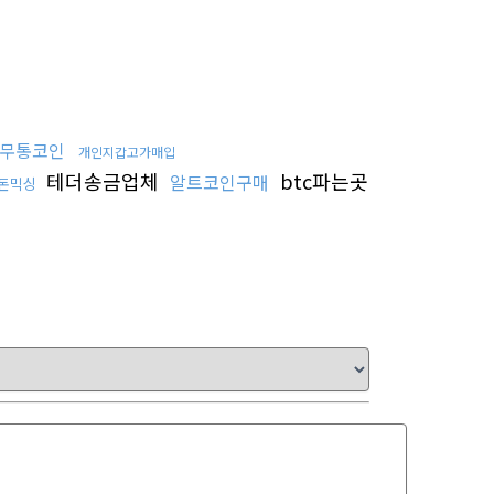
무통코인
개인지갑고가매입
테더송금업체
btc파는곳
알트코인구매
돈믹싱