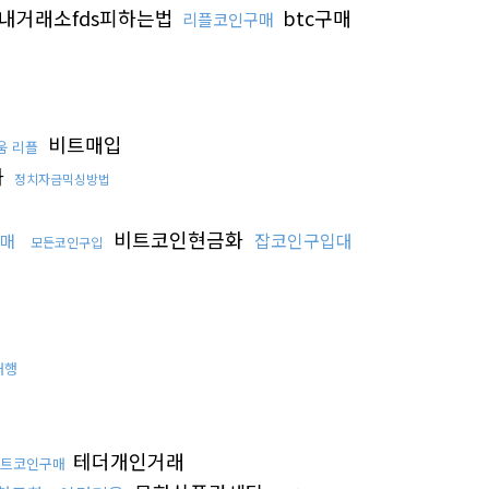
내거래소fds피하는법
btc구매
리플코인구매
비트매입
움 리플
화
정치자금믹싱방법
비트코인현금화
잡코인구입대
매
모든코인구입
대행
테더개인거래
트코인구매