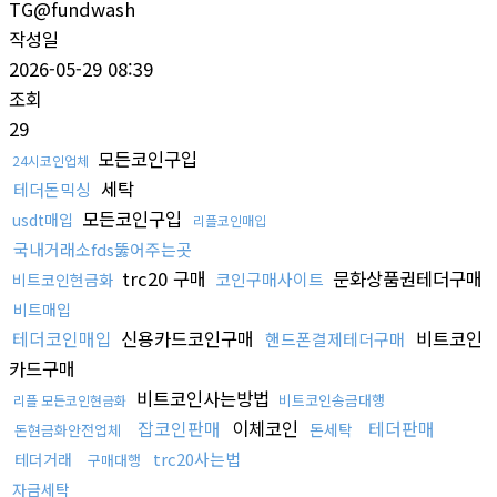
TG@fundwash
작성일
2026-05-29 08:39
조회
29
모든코인구입
24시코인업체
세탁
테더돈믹싱
모든코인구입
usdt매입
리플코인매입
국내거래소fds뚫어주는곳
trc20 구매
문화상품권테더구매
코인구매사이트
비트코인현금화
비트매입
테더코인매입
신용카드코인구매
비트코인
핸드폰결제테더구매
카드구매
비트코인사는방법
비트코인송금대행
리플 모든코인현금화
잡코인판매
이체코인
테더판매
돈세탁
돈현금화안전업체
trc20사는법
테더거래
구매대행
자금세탁