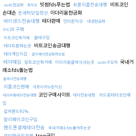
빗썸fds푸는법
비트코인
트론리플전송대행
usdc현금화
핑믹싱
손대손
이더리움현금화
돈세탁당일정산
바이낸스전송대행
테더판매
언더돈믹싱
대검현금화
trc20 구매
블테구입
비트코인퀵거래
비트코인송금대행
테더트론파는곳
테더개인지갑
알리페이현금화하는법
테더매입
국내거
알트코인퀵거래
이더리움클레식사는곳
usdc구입처
래소fds뚫는법
솔라나전송대행
리플코인판매
아프리카tv돈믹싱
코인구매사이트
카드로테더코인매
테더전송대행
테더무통테더전송대행
입
컬쳐랜드91%
알리페이코인구입
핸드폰결제테더전송
국내거래소fds뚫어주는곳
tron구입
코인현금직거래