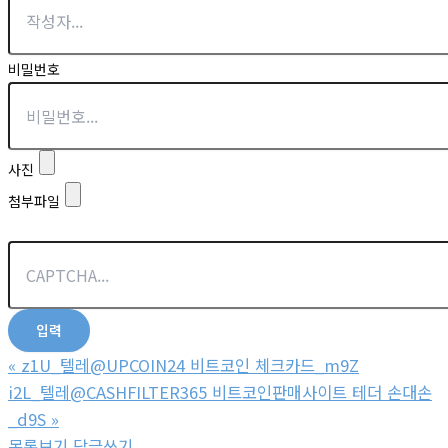
비밀번호
사진
첨부파일
«
z1U_텔레@UPCOIN24 비트코인 체크카드_m9Z
i2L_텔레@CASHFILTER365 비트코인판매사이트 테더 손대손
_d9S
»
목록보기
답글쓰기