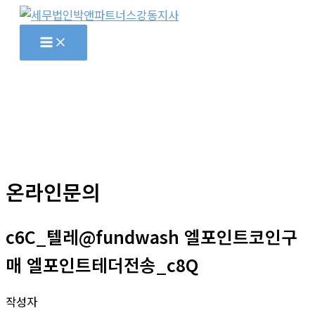
콘
텐
츠
로
건
너
뛰
기
온라인문의
c6C_텔레@fundwash 엘포인트코인구
매 엘포인트테더전송_c8Q
작성자