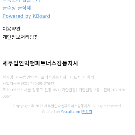
글수정
글삭제
Powered by KBoard
이용약관
개인정보처리방침
세무법인박앤파트너스강동지사
회사명: 세무법인박앤파트너스강동지사 대표자: 이희석
사업자등록번호: 212-85-27647
주소: 05355 서울 강동구 길동 453 (기연빌딩) 기연빌딩 7층
전화:
02-470-
0667
Copyright © 2025 세무법인박앤파트너스강동지사. All rights reserved.
Created by
Yescall.com
[
관리자
]