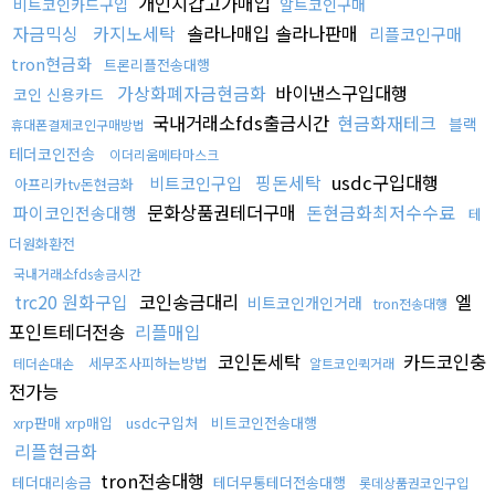
개인지갑고가매입
비트코인카드구입
알트코인구매
자금믹싱
카지노세탁
솔라나매입 솔라나판매
리플코인구매
tron현금화
트론리플전송대행
가상화폐자금현금화
바이낸스구입대행
코인 신용카드
국내거래소fds출금시간
현금화재테크
블랙
휴대폰결제코인구매방법
테더코인전송
이더리움메타마스크
핑돈세탁
usdc구입대행
비트코인구입
아프리카tv돈현금화
문화상품권테더구매
돈현금화최저수수료
파이코인전송대행
테
더원화환전
국내거래소fds송금시간
trc20 원화구입
코인송금대리
엘
비트코인개인거래
tron전송대행
포인트테더전송
리플매입
코인돈세탁
카드코인충
세무조사피하는방법
테더손대손
알트코인퀵거래
전가능
xrp판매 xrp매입
usdc구입처
비트코인전송대행
리플현금화
tron전송대행
테더대리송금
테더무통테더전송대행
롯데상품권코인구입