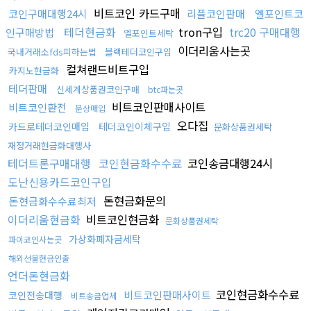
비트코인 카드구매
코인구매대행24시
리플코인판매
엘포인트코
테더현금화
tron구입
trc20 구매대행
인구매방법
엘포인트세탁
이더리움사는곳
국내거래소fds피하는법
블랙테더코인구입
컬쳐랜드비트구입
카지노현금화
테더판매
신세계상품권코인구매
btc파는곳
비트코인판매사이트
비트코인환전
문상매입
오다집
카드로테더코인매입
테더코인이체구입
문화상품권세탁
재정거래현금화대행사
테더트론구매대행
코인현금화수수료
코인송금대행24시
도난신용카드코인구입
돈현금화문의
돈현금화수수료최저
이더리움현금화
비트코인현금화
문화상품권세탁
가상화폐자금세탁
파이코인사는곳
해외선물현금인출
언더돈현금화
코인현금화수수료
비트코인판매사이트
코인전송대행
비트송금업체