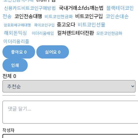
국내거래소fds깨는법
블랙테더코인
신용카드비트코인구매방법
전송
코인전송대행
비트코인구입
코인손대손
비트코인현금화
중고오다
비트코인선물
암호화폐구매대행
파이코인구입
해외돈믹싱
컬쳐랜드테더전환
이더리움매입
모든코인현금화
이더리움리플
좋아요
0
싫어요
0
인쇄
전체
0
작성자