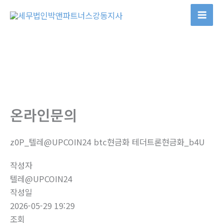
콘
텐
츠
로
건
너
뛰
기
온라인문의
z0P_텔레@UPCOIN24 btc현금화 테더트론현금화_b4U
작성자
텔레@UPCOIN24
작성일
2026-05-29 19:29
조회