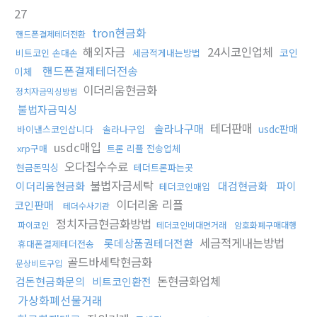
27
tron현금화
핸드폰결제테더전환
해외자금
24시코인업체
코인
비트코인 손대손
세금적게내는방법
핸드폰결제테더전송
이체
이더리움현금화
정치자금믹싱방법
불법자금믹싱
테더판매
솔라나구매
usdc판매
바이낸스코인삽니다
솔라나구입
usdc매입
xrp구매
트론 리플 전송업체
오다집수수료
현금돈믹싱
테더트론파는곳
불법자금세탁
이더리움현금화
대검현금화
파이
테더코인매입
이더리움 리플
코인판매
테더수사기관
정치자금현금화방법
파이코인
테더코인비대면거래
암호화폐구매대행
세금적게내는방법
롯데상품권테더전환
휴대폰결제테더전송
골드바세탁현금화
문상비트구입
돈현금화업체
검돈현금화문의
비트코인환전
가상화폐선물거래