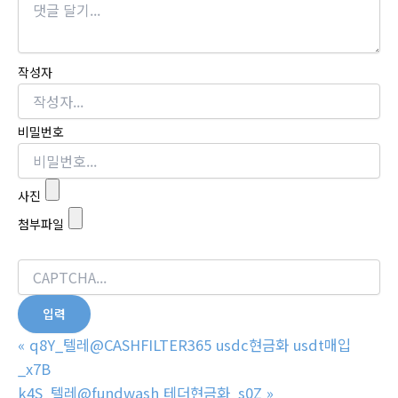
작성자
비밀번호
사진
첨부파일
«
q8Y_텔레@CASHFILTER365 usdc현금화 usdt매입
_x7B
k4S_텔레@fundwash 테더현금화_s0Z
»