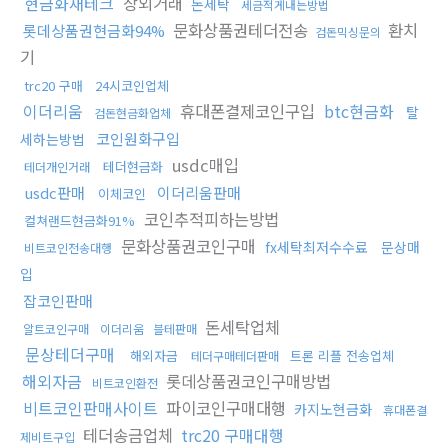
현금화재테크
장외거래
돈세탁
세금적게내는방법
문화상품권테더전송
환치
롯데상품권현금화94%
검돈믹싱문의
기
trc20 구매
24시코인업체
이더리움
휴대폰결제코인구입
btc현금화
탈
검돈현금화업체
코인원화구입
세하는방법
usdc매입
테더현금화
테더개인거래
usdc판매
이더리움판매
이체코인
코인추적피하는방법
컬쳐랜드현금화91%
문화상품권코인구매
fx세탁최저수수료
문상매
비트코인전송대행
입
잡코인판매
돈세탁업체
알트코인구매
이더리움
블테판매
문상테더구매
해외자금
트론 리플 전송업체
테더구매테더판매
해외자금
롯데상품권코인구매방법
비트코인환전
비트코인판매사이트
파이코인구매대행
카지노현금화
휴대폰결
테더송금업체
trc20 구매대행
제비트구입