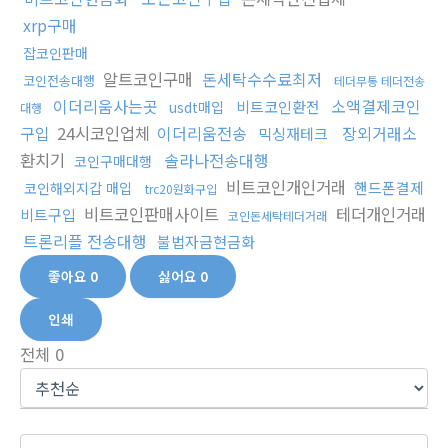
xrp구매
잡코인판매
알트코인구매
돈세탁수수료최저
코인전송대행
테더무통 테더전송
이더리움사는곳
소액결제코인
비트코인환전
usdt매입
대행
구입
24시코인업체
이더리움전송
장외거래소
믹싱재테크
환치기
솔라나전송대행
코인구매대행
비트코인개인거래
핸드폰결제
코인해외지갑 매입
trc20원화구입
비트코인판매사이트
테더개인거래
비트구입
코인돈세탁테더거래
트론리플 전송대행
불법자금현금화
좋아요
0
싫어요
0
인쇄
전체
0