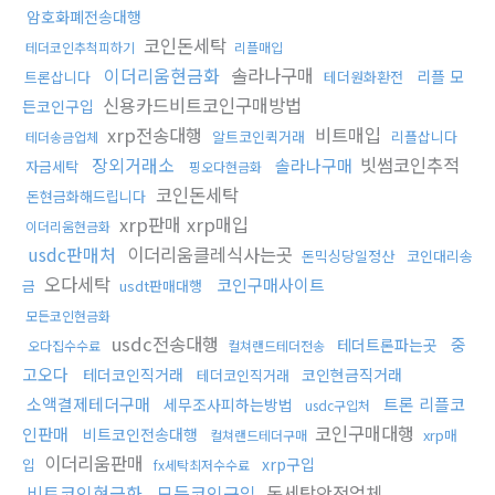
암호화폐전송대행
코인돈세탁
테더코인추척피하기
리플매입
이더리움현금화
솔라나구매
리플 모
트론삽니다
테더원화환전
신용카드비트코인구매방법
든코인구입
xrp전송대행
비트매입
알트코인퀵거래
리플삽니다
테더송금업체
장외거래소
빗썸코인추적
솔라나구매
자금세탁
핑오다현금화
코인돈세탁
돈현금화해드립니다
xrp판매 xrp매입
이더리움현금화
usdc판매처
이더리움클레식사는곳
돈믹싱당일정산
코인대리송
오다세탁
코인구매사이트
금
usdt판매대행
모든코인현금화
usdc전송대행
중
테더트론파는곳
오다집수수료
컬쳐랜드테더전송
고오다
테더코인직거래
코인현금직거래
테더코인직거래
소액결제테더구매
트론 리플코
세무조사피하는방법
usdc구입처
코인구매대행
인판매
비트코인전송대행
xrp매
컬쳐랜드테더구매
이더리움판매
xrp구입
입
fx세탁최저수수료
비트코인현금화
모든코인구입
돈세탁안전업체