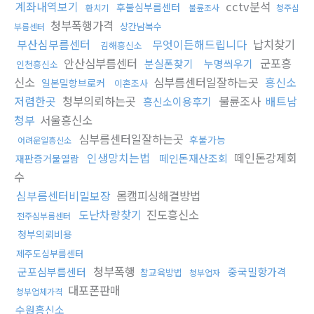
계좌내역보기
cctv분석
후불심부름센터
환치기
불륜조사
청주심
청부폭행가격
상간남복수
부름센터
부산심부름센터
무엇이든해드립니다
납치찾기
김해흥신소
안산심부름센터
군포흥
분실폰찾기
누명씌우기
인천흥신소
신소
심부름센터일잘하는곳
흥신소
일본밀항브로커
이혼조사
저렴한곳
청부의뢰하는곳
불륜조사
배트남
흥신소이용후기
청부
서울흥신소
심부름센터일잘하는곳
후불가능
어려운일흥신소
인생망치는법
떼인돈강제회
떼인돈재산조회
재판증거물열람
수
심부름센터비밀보장
몸캠피싱해결방법
도난차량찾기
진도흥신소
전주심부름센터
청부의뢰비용
제주도심부름센터
청부폭행
군포심부름센터
중국밀항가격
참교육방법
청부업자
대포폰판매
청부업체가격
수원흥신소