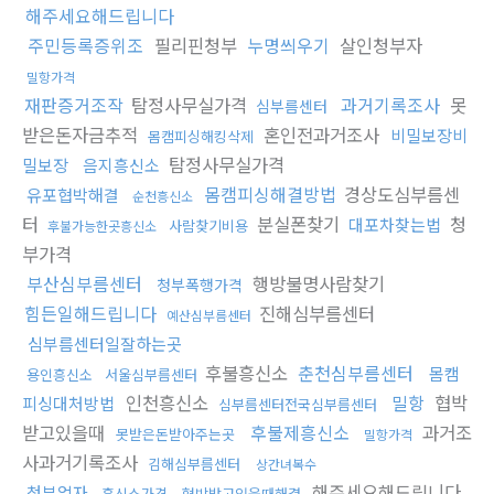
해주세요해드립니다
주민등록증위조
필리핀청부
누명씌우기
살인청부자
밀항가격
재판증거조작
탐정사무실가격
과거기록조사
못
심부름센터
받은돈자금추적
혼인전과거조사
비밀보장비
몸캠피싱해킹삭제
탐정사무실가격
밀보장
음지흥신소
몸캠피싱해결방법
경상도심부름센
유포협박해결
순천흥신소
터
분실폰찾기
청
대포차찾는법
사람찾기비용
후불가능한곳흥신소
부가격
부산심부름센터
행방불명사람찾기
청부폭행가격
힘든일해드립니다
진해심부름센터
예산심부름센터
심부름센터일잘하는곳
후불흥신소
춘천심부름센터
몸캠
용인흥신소
서울심부름센터
인천흥신소
밀항
협박
피싱대처방법
심부름센터전국심부름센터
받고있을때
후불제흥신소
과거조
못받은돈받아주는곳
밀항가격
사과거기록조사
김해심부름센터
상간녀복수
해주세요해드립니다
청부업자
흥신소가격
협박받고있을때해결