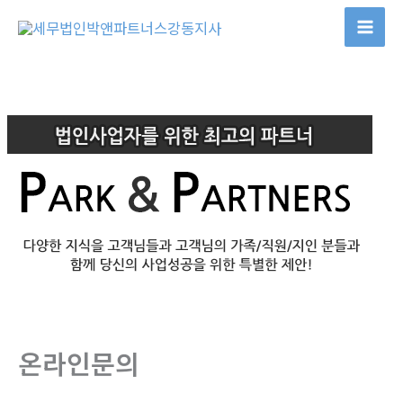
콘
텐
츠
로
건
너
뛰
기
온라인문의