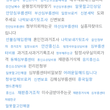
운행정지차량찾기
말못할고민상담
상간남복수
부산심부름센터
안양심부름센터
도와
부산심부름센터
신분세탁
밀항브로커
주세요
나락보내기뒷조사
신변보호
청부의뢰하는곳
실종자찾아드
마산심부름센터
천안심부름센터
립니다
선불심매입판매
혼인전과거조사
나락보내기뒷조사
살인청부
안산흥신소
심부름센
자
증거조작
밀항브로커
탐정사무실상담비용
과거조사과거기록조사
탐정사무실의뢰가
터비용
청부해주는곳
격
재판증거삭제
동해심부름센터
음지흥신소
흥신소상담비용
핀리핀청부
흥신소상담비용
심부름센터비밀보장
어려운일해드립니다
말못할고민해결
청부업체브로커
김해심부름센터
중국밀항
신변보호
핸드폰해킹
재판증거조작
미수금받아주는곳
흥신소
재판증거삭제
심부름센터
저렴한곳
말못할고민해결