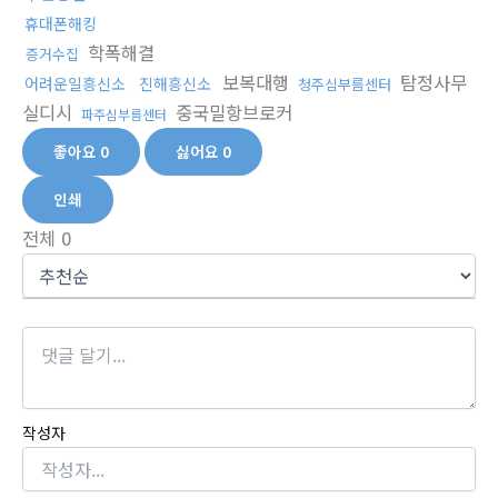
휴대폰해킹
학폭해결
증거수집
보복대행
탐정사무
어려운일흥신소
진해흥신소
청주심부름센터
실디시
중국밀항브로커
파주심부름센터
좋아요
0
싫어요
0
인쇄
전체
0
작성자