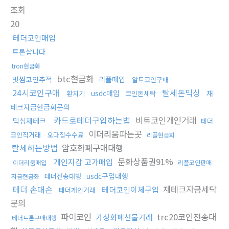
조회
20
테더코인매입
트론삽니다
tron현금화
btc현금화
빗썸코인추적
리플매입
알트코인구매
24시코인구매
탈세돈믹싱
usdc매입
재
환치기
코인돈세탁
테크자금현금화문의
카드로테더구입하는법
비트코인개인거래
믹싱재테크
테더
이더리움파는곳
코인직거래
오다집수수료
리플현금화
탈세하는방법
암호화폐구매대행
문화상품권91%
개인지갑 고가매입
이더리움매입
리플코인판매
usdc구입대행
테더전송대행
자금현금화
테더 손대손
재테크자금세탁
테더코인이체구입
테더개인거래
문의
파이코인
trc20코인전송대
가상화폐선물거래
테더트론구매대행