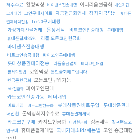
횡령믹싱
이더리움현금화
저수수료
바이낸스전송대행
개인지갑
정치자금믹싱
자금현금화업체
코인구매사이트
고가매입
휴대폰
trc20구매대행
결제테더전송
문상세탁
가상화폐선물거래
비트코인전송대행
구매대행
리플 모든코인현금화
휴대폰결제85%
바이낸스전송대행
비트코인송금대행
파이코인구매대행
롯데상품권테더전송
리플송금업체
테더코인매입
코인믹싱
돈현금화해드립니다
돈세탁방법
모든코인구입가능
현금돈현금화
파이코인판매
btc현금화
카드코인전송가능
테더매입
롯데상품권비트구입
롯데상품권테
비트매입
비트코인현금화
돈믹싱최저수수료
더전환
휴대폰결제세탁
카드코인구매
카지노현금화
검돈세탁
컬쳐랜드코
대검현금화
휴대폰결제매입
국내거래소fds깨는법
코인 송금대행
인구매
24시