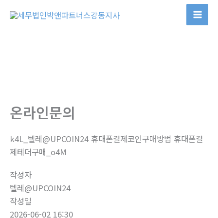
콘
텐
츠
로
건
너
뛰
기
온라인문의
k4L_텔레@UPCOIN24 휴대폰결제코인구매방법 휴대폰결
제테더구매_o4M
작성자
텔레@UPCOIN24
작성일
2026-06-02 16:30