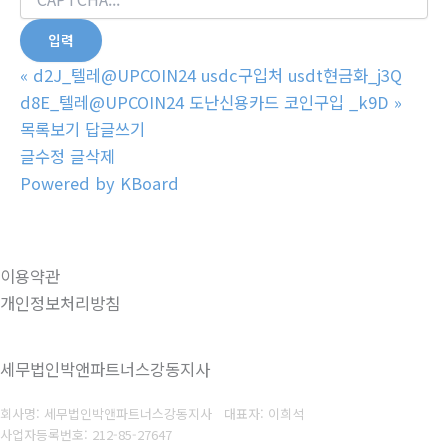
«
d2J_텔레@UPCOIN24 usdc구입처 usdt현금화_j3Q
d8E_텔레@UPCOIN24 도난신용카드 코인구입 _k9D
»
목록보기
답글쓰기
글수정
글삭제
Powered by KBoard
이용약관
개인정보처리방침
세무법인박앤파트너스강동지사
회사명: 세무법인박앤파트너스강동지사 대표자: 이희석
사업자등록번호: 212-85-27647