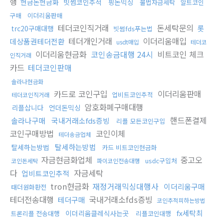
행
현금돈현금화
빗썸코인추적
핑돈믹싱
불법자금세탁
알트코인
구매
이더리움판매
테더코인직거래
돈세탁문의
롯
trc20구매대행
빗썸fds푸는법
테더개인거래
이더리움매입
데상품권테더전환
usdt매입
테더코
이더리움현금화
코인송금대행 24시
비트코인 체크
인직거래
카드
테더코인판매
솔라나현금화
카드로 코인구입
이더리움판매
업비트코인추적
테더코인직거래
암호화폐구매대행
리플삽니다
언더돈믹싱
핸드폰결제
솔라나구매
국내거래소fds증빙
리플 모든코인구입
코인구매방법
코인이체
테더송금업체
탈세하는방법
탈세하는방법
카드 비트코인현금화
자금현금화업체
중고오
usdc구입처
코인돈세탁
파이코인전송대행
다
자금세탁
업비트코인추적
tron현금화
재정거래믹싱대행사
이더리움구매
태더원화환전
테더전송대행
국내거래소fds증빙
테더구매
코인추적피하는방법
fx세탁최
이더리움클레식사는곳
트론리플 전송대행
리플코인대행