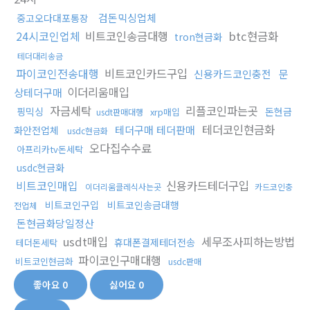
검돈믹싱업체
중고오다대포통장
24시코인업체
비트코인송금대행
btc현금화
tron현금화
테더대리송금
파이코인전송대행
비트코인카드구입
신용카드코인충전
문
이더리움매입
상테더구매
자금세탁
리플코인파는곳
핑믹싱
돈현금
xrp매입
usdt판매대행
테더코인현금화
테더구매 테더판매
화안전업체
usdc현금화
오다집수수료
아프리카tv돈세탁
usdc현금화
비트코인매입
신용카드테더구입
이더리움클레식사는곳
카드코인충
비트코인구입
비트코인송금대행
전업체
돈현금화당일정산
usdt매입
세무조사피하는방법
휴대폰결제테더전송
테더돈세탁
파이코인구매대행
비트코인현금화
usdc판매
좋아요
0
싫어요
0