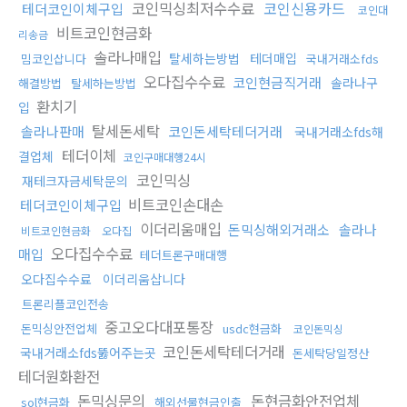
코인믹싱최저수수료
코인신용카드
테더코인이체구입
코인대
비트코인현금화
리송금
솔라나매입
탈세하는방법
테더매입
밈코인삽니다
국내거래소fds
오다집수수료
코인현금직거래
솔라나구
해결방법
탈세하는방법
환치기
입
탈세돈세탁
솔라나판매
코인돈세탁테더거래
국내거래소fds해
테더이체
결업체
코인구매대행24시
코인믹싱
재테크자금세탁문의
비트코인손대손
테더코인이체구입
이더리움매입
돈믹싱해외거래소
솔라나
비트코인현금화
오다집
오다집수수료
매입
테더트론구매대행
오다집수수료
이더리움삽니다
트론리플코인전송
중고오다대포통장
돈믹싱안전업체
usdc현금화
코인돈믹싱
코인돈세탁테더거래
국내거래소fds뚫어주는곳
돈세탁당일정산
테더원화환전
돈믹싱문의
돈현금화안전업체
sol현금화
해외선물현금인출