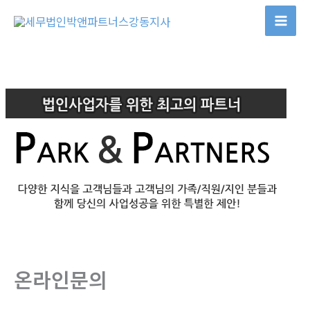
콘
텐
츠
로
건
너
뛰
기
온라인문의