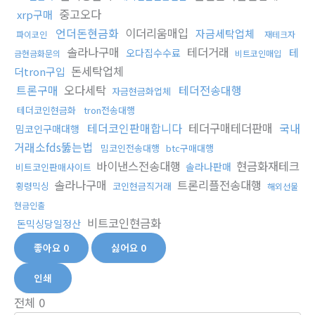
중고오다
xrp구매
언더돈현금화
이더리움매입
자금세탁업체
파이코인
재테크자
솔라나구매
테더거래
테
오다집수수료
금현금화문의
비트코인매입
돈세탁업체
더tron구입
트론구매
오다세탁
테더전송대행
자금현금화업체
테더코인현금화
tron전송대행
테더코인판매합니다
테더구매테더판매
국내
밈코인구매대행
거래소fds뚫는법
밈코인전송대행
btc구매대행
바이낸스전송대행
현금화재테크
솔라나판매
비트코인판매사이트
솔라나구매
트론리플전송대행
횡령믹싱
코인현금직거래
해외선물
현금인출
비트코인현금화
돈믹싱당일정산
좋아요
0
싫어요
0
인쇄
전체
0