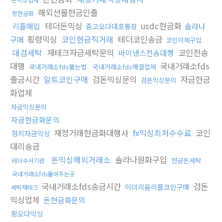
해외선물현금인출
핑현금화
테더돈믹싱
usdc현금화
리플매입
솔라나
중고오다대포통장
횡령믹싱
코인현금직거래
테더코인송금
구매
코인이체구입
대검세탁
재테크자금세탁문의
코인전송
바이낸스전송대행
대행
국내거래소fds
국내거래소fds뚫는법
국내거래소fds해결업체
출금시간
알트코인구매
검돈믹싱문의
자금현금
검돈믹싱문의
화업체
자금믹싱문의
자금현금화문의
재정거래현금화대행사
fx믹싱최저수수료
코인
정치자금믹싱
대리송금
돈믹싱해외거래소
솔라나원화구입
현금돈세탁
테더수사기관
국내거래소fds뚫어주는곳
국내거래소fds송금시간
검돈
이더리움리플코인구매
세탁재테크
믹싱업체
돈현금화문의
핑오다믹싱