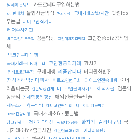
카드로테더구입하는법
탈세하는방법
불법자금믹싱
빗썸fds
국내거래소fds시간
sol판매처
해외자금
푸는법
테더코인직거래
테더수사기관
검돈믹싱
코인전송otc공식업
비트코인카드구입
코인해외지갑매입
체
밈코인구매대행
코인현금직거래
환치기
국내거래소fds깨는법
구매대행
리플삽니다
테더원화환전
업비트코인추적
재정거래믹싱대행사
이더
비트코인현금화
파이코인전송대행
리움파는곳
검돈믹
해외자금
비트코인판매사이트
검돈믹싱업체
싱문의
해외선물현금인출
돈세탁당일정산
세무조사피하는방법
테더코인판매합니다
이더리움매입
국내거래소fds뚫는법
tron전송대행
환치기
솔라나구입
국
정치자금믹싱
잡코인판매
핑오다현금화
내거래소fds출금시간
이더리움판매
검돈현금화업체
돈현금화
재정거래믹싱대행사
돈믹싱업체