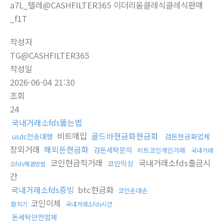
a7L_텔레@CASHFILTER365 이더리움클레식클레식판매
_f1T
작성자
TG@CASHFILTER365
작성일
2026-06-04 21:30
조회
24
국내거래소fds뚫는법
비트매입
골드바현금화현금화
usdc전송대행
검돈현금화업체
장외거래
해외돈현금화
검돈세탁문의
비트코인개인거래
국내거래
코인현금직거래
국내거래소fds출금시
코인믹싱
소fds해결방법
간
국내거래소fds증빙
btc현금화
코인손대손
코인이체
환치기
국내거래소fds시간
돈세탁안전업체