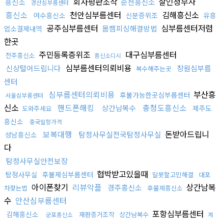
회사평판조작
살인청부자
흥신소
순천흥신소
경산심부름센터
흥신소
천안심부름센터
김해흥신소
여수흥신소
신분증위조
유흥
공주심부름센터
심부름센터저렴
몸캠피싱해결방법
업소결제내역
한곳
주민등록증위조
대구심부름센터
전주흥신소
흥신소디시
심부름센터의뢰비용
신상털어드립니다
창원심부름
복수해주는곳
센터
심부름센터의뢰비용
부산흥
후불가능한곳심부름센터
서울심부름센터
신소
핸드폰해킹
충청도흥신소
상간남복수
제주도
도와주세요
흥신소
중국밀항가격
보복대행
돈받아드립니
탐정사무실전국탐정사무실
성남흥신소
다
탐정사무실안전보장
협박받고있을때
탐정사무실
후불제심부름센터
말못할고민해결
대포
아이폰찾기
리뷰악플
상간남복
경주흥신소
차찾는법
후불제흥신소
수
안산심부름센터
포항심부름센터
김해흥신소
재판증거조작
상간남복수
군포흥신소
계