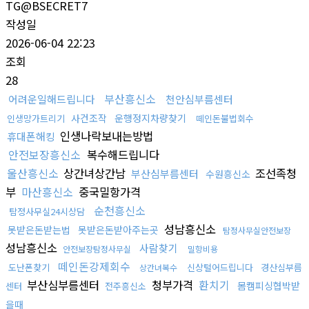
TG@BSECRET7
작성일
2026-06-04 22:23
조회
28
부산흥신소
어려운일해드립니다
천안심부름센터
사건조작
운행정지차량찾기
인생망가트리기
떼인돈불법회수
인생나락보내는방법
휴대폰해킹
안전보장흥신소
복수해드립니다
울산흥신소
상간녀상간남
조선족청
부산심부름센터
수원흥신소
부
마산흥신소
중국밀항가격
순천흥신소
탐정사무실24시상담
성남흥신소
못받은돈받는법
못받은돈받아주는곳
탐정사무실안전보장
성남흥신소
사람찾기
안전보장탐정사무실
밀항비용
떼인돈강제회수
도난폰찾기
신상털어드립니다
경산심부름
상간녀복수
부산심부름센터
청부가격
환치기
몸캠피싱협박받
센터
전주흥신소
을때