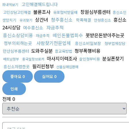
고민해결해드립니다
좌내역보기
불륜조사
창원심부름센터
고민상담고민해결
유포협박받을때
흥신소인
상간녀
청주흥신소
흥신소
학폭해결
생망치기
안성흥신소
유괴찾기
24시상담
자금추적
여수흥신소
흥신소상담비용
떼인돈불법회수
못받은돈받아주는곳
자금추적
사람찾기전문업체
청부의뢰하는곳
흥신소비밀보장
청부업체상담
도와주실분
청부폭행비용
안산심부름센터
참교육방법
마사지이력조사
분실폰찾기
살인청부비용
배트남청부
중국밀항브로커
필리핀청부
흥신소저렴한곳
선불심매입판매
좋아요
0
싫어요
0
인쇄
전체
0