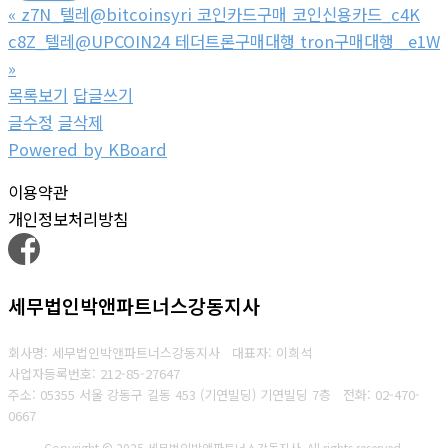
«
z7N_텔레@bitcoinsyri 코인카드구매 코인신용카드_c4K
c8Z_텔레@UPCOIN24 테더트론구매대행 tron구매대행 _e1W
»
목록보기
답글쓰기
글수정
글삭제
Powered by KBoard
이용약관
개인정보처리방침
세무법인박앤파트너스강동지사
회사명: 세무법인박앤파트너스강동지사 대표자: 이희석
사업자등록번호: 212-85-27647
주소: 05355 서울 강동구 길동 453 (기연빌딩) 기연빌딩 7층
전화:
02-470-
0667
Copyright © 2025 세무법인박앤파트너스강동지사. All rights reserved.