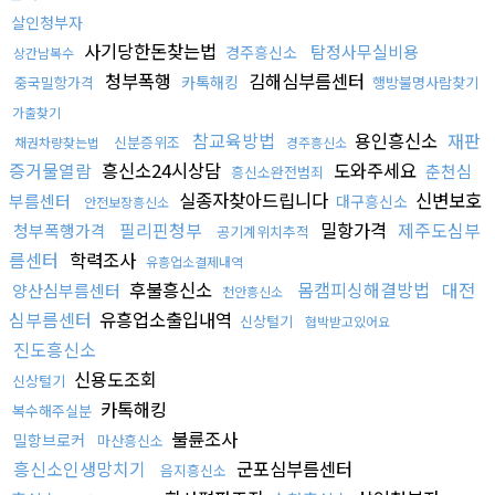
살인청부자
사기당한돈찾는법
탐정사무실비용
경주흥신소
상간남복수
청부폭행
김해심부름센터
카톡해킹
중국밀항가격
행방불명사람찾기
가출찾기
참교육방법
용인흥신소
재판
신분증위조
채권차량찾는법
경주흥신소
증거물열람
흥신소24시상담
도와주세요
춘천심
흥신소완전범죄
실종자찾아드립니다
신변보호
부름센터
대구흥신소
안전보장흥신소
필리핀청부
밀항가격
제주도심부
청부폭행가격
공기계위치추적
름센터
학력조사
유흥업소결제내역
후불흥신소
몸캠피싱해결방법
대전
양산심부름센터
천안흥신소
심부름센터
유흥업소출입내역
신상털기
협박받고있어요
진도흥신소
신용도조회
신상털기
카톡해킹
복수해주실분
불륜조사
밀항브로커
마산흥신소
흥신소인생망치기
군포심부름센터
음지흥신소