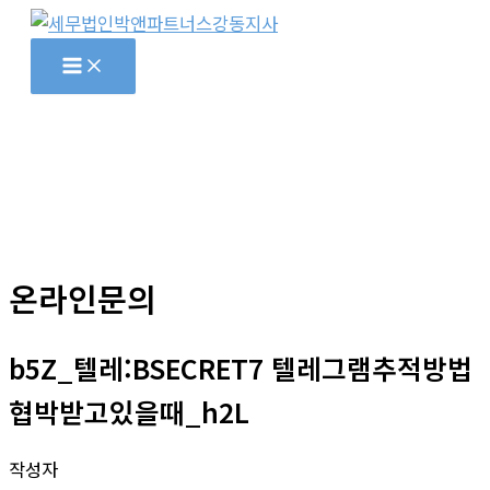
콘
텐
츠
로
건
너
뛰
기
온라인문의
b5Z_텔레:BSECRET7 텔레그램추적방법
협박받고있을때_h2L
작성자