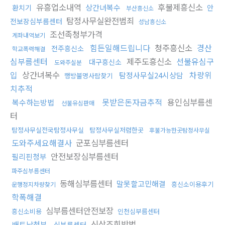
유흥업소내역
후불제흥신소
상간녀복수
환치기
안
부산흥신소
탐정사무실완전범죄
전보장심부름센터
성남흥신소
조선족청부가격
계좌내역보기
힘든일해드립니다
청주흥신소
경산
전주흥신소
학교폭력해결
심부름센터
제주도흥신소
선불유심구
대구흥신소
도와주실분
입
상간녀복수
차량위
탐정사무실24시상담
행방불명사람찾기
치추적
못받은돈자금추적
용인심부름센
복수하는방법
선불유심판매
터
탐정사무실전국탐정사무실
탐정사무실저렴한곳
후불가능한곳탐정사무실
도와주세요해결사
군포심부름센터
안전보장심부름센터
필리핀청부
파주심부름센터
동해심부름센터
말못할고민해결
흥신소이용후기
운행정지차량찾기
학폭해결
심부름센터안전보장
흥신소비용
인천심부름센터
신상조회방법
배트남청부
심부름센터