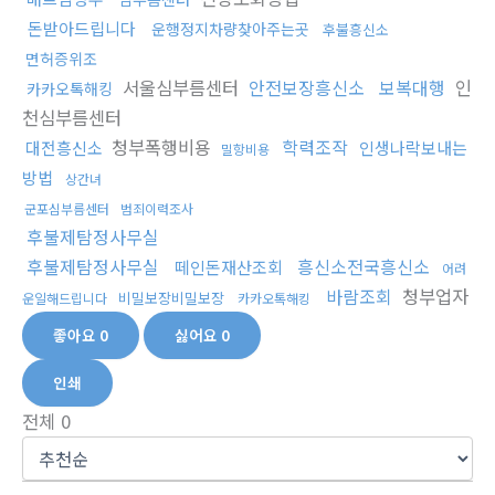
돈받아드립니다
운행정지차량찾아주는곳
후불흥신소
면허증위조
서울심부름센터
안전보장흥신소
보복대행
인
카카오톡해킹
천심부름센터
청부폭행비용
학력조작
대전흥신소
인생나락보내는
밀항비용
방법
상간녀
군포심부름센터
범죄이력조사
후불제탐정사무실
후불제탐정사무실
흥신소전국흥신소
떼인돈재산조회
어려
바람조회
청부업자
비밀보장비밀보장
운일해드립니다
카카오톡해킹
좋아요
0
싫어요
0
인쇄
전체
0