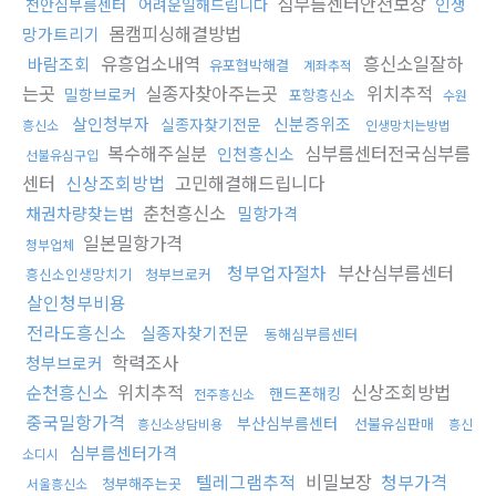
심부름센터안전보장
인생
천안심부름센터
어려운일해드립니다
몸캠피싱해결방법
망가트리기
유흥업소내역
흥신소일잘하
바람조회
유포협박해결
계좌추적
는곳
실종자찾아주는곳
위치추적
밀항브로커
포항흥신소
수원
살인청부자
신분증위조
실종자찾기전문
흥신소
인생망치는방법
복수해주실분
심부름센터전국심부름
인천흥신소
선불유심구입
센터
신상조회방법
고민해결해드립니다
춘천흥신소
채권차량찾는법
밀항가격
일본밀항가격
청부업체
청부업자절차
부산심부름센터
흥신소인생망치기
청부브로커
살인청부비용
전라도흥신소
실종자찾기전문
동해심부름센터
학력조사
청부브로커
순천흥신소
위치추적
신상조회방법
핸드폰해킹
전주흥신소
중국밀항가격
부산심부름센터
선불유심판매
흥신소상담비용
흥신
심부름센터가격
소디시
텔레그램추적
비밀보장
청부가격
청부해주는곳
서울흥신소