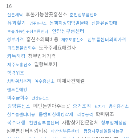
16
후불가능한곳흥신소
신분세탁
춘천심부름센터
유괴찾기
몸캠피싱협박받을때
선불유심판매
경주흥신소
안양심부름센터
후불가능한곳심부름센터
흥신소의뢰비용
청부가격
심부름센터의뢰가격
제주도흥신소
도와주세요해결사
떼인돈불법회수
카톡해킹
청부업체가격
밀항브로커
제주도흥신소
학력위조
미제사건해결
차량위치추적
여수흥신소
핸드폰해킹
미수금회수
안산흥신소
광양흥신소
떼인돈받아주는곳
증거조작
용인흥신소
환치기
학력위조
몸캠피싱해킹삭제
심부름센터비용
리뷰공격
복수대행
사람찾기전문업체
천안심부름센터
청부업체상담
심부름센터의뢰비용
마산심부름센터
탐정사무실일잘하는곳