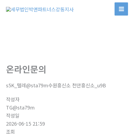
콘
텐
츠
로
건
너
뛰
기
온라인문의
s5K_텔레@sta79m수원흥신소 천안흥신소_u9B
작성자
TG@sta79m
작성일
2026-06-15 21:59
조회