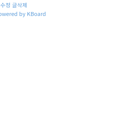
글수정
글삭제
owered by KBoard