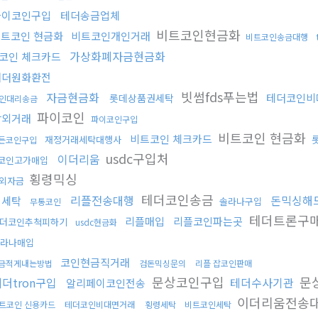
파이코인구입
테더송금업체
비트코인현금화
트코인 현금화
비트코인개인거래
비트코인송금대행
가상화폐자금현금화
코인 체크카드
태더원화환전
빗썸fds푸는법
자금현금화
테더코인비
롯데상품권세탁
인대리송금
파이코인
장외거래
파이코인구입
비트코인 현금화
비트코인 체크카드
재정거래세탁대행사
든코인구입
usdc구입처
이더리움
코인고가매입
횡령믹싱
외자금
테더코인송금
리플전송대행
돈믹싱해
핑세탁
솔라나구입
무통코인
테더트론구
리플매입
리플코인파는곳
더코인추척피하기
usdc현금화
라나매입
코인현금직거래
금적게내는방법
검돈믹싱문의
리플 잡코인판매
문상코인구입
문
더tron구입
테더수사기관
알리페이코인전송
이더리움전송
트코인 신용카드
테더코인비대면거래
횡령세탁
비트코인세탁