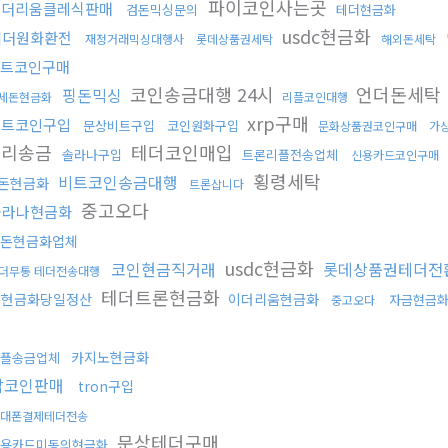
파이코인사는곳
이더리움클레식판매
검돈믹싱문의
테더현금화
usdc현금화
테더원화환전
재정거래믹싱대행사
롯데상품권세탁
해외돈세탁
트코인구매
코인송금대행 24시
언더돈세탁
핑돈믹싱
세돈현금화
리플코인대행
xrp구매
비트코인구입
문상비트구입
코인원화구입
문화상품권코인구매
가
대리송금
테더코인매입
솔라나구입
트론리플전송업체
신용카드코인구매
횡령세탁
비트코인송금대행
돈현금화
트론삽니다
중고오다
솔라나현금화
돈현금화업체
usdc현금화
코인현금직거래
롯데상품권테더전
더무통 테더전송대행
테더트론현금화
돈현금화당일정산
이더리움현금화
자금현금
중고오다
카지노현금화
플송금업체
잡코인판매
tron구입
대폰결제테더전송
문상테더구매
용카드미동의현금화