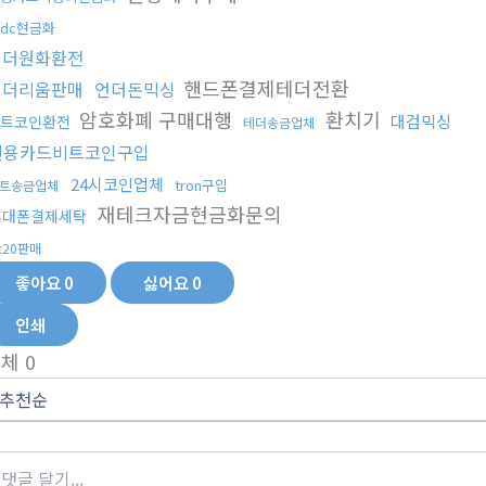
sdc현금화
테더원화환전
핸드폰결제테더전환
이더리움판매
언더돈믹싱
암호화폐 구매대행
환치기
대검믹싱
트코인환전
테더송금업체
신용카드비트코인구입
24시코인업체
tron구입
트송금업체
재테크자금현금화문의
휴대폰결제세탁
rc20판매
좋아요
0
싫어요
0
인쇄
전체
0