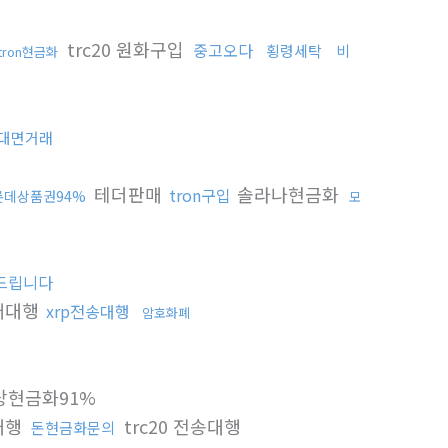
trc20 원화구입
중고오다
횡령세탁
비
tron현금화
대면거래
테더판매
솔라나현금화
tron구입
롯데상품권94%
모
드립니다
매대행
xrp전송대행
암호화폐
상현금화91%
대행
trc20 전송대행
돈현금화문의