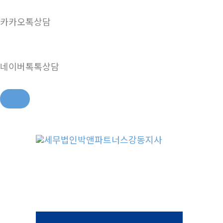
카카오톡상담
네이버톡톡상담
콘
텐
츠
로
건
너
뛰
기