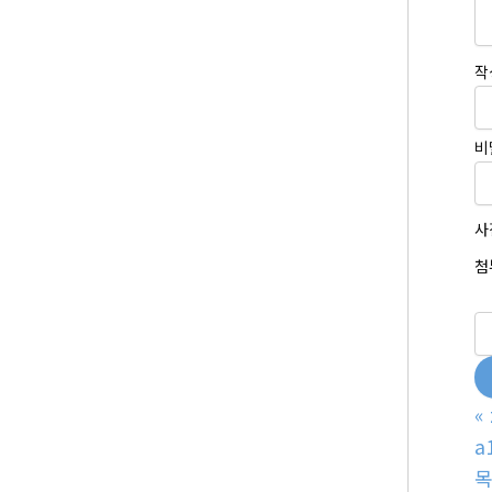
작
비
사
첨
«
a