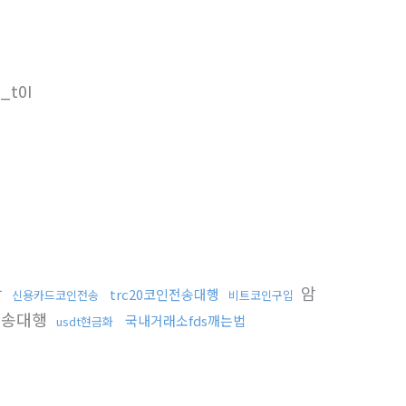
t0I
함
암
trc20코인전송대행
신용카드코인전송
비트코인구입
전송대행
국내거래소fds깨는법
usdt현금화