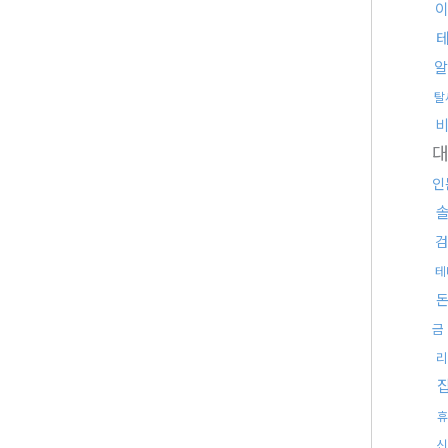
알
탈
인
검
테
금
리
휴
신