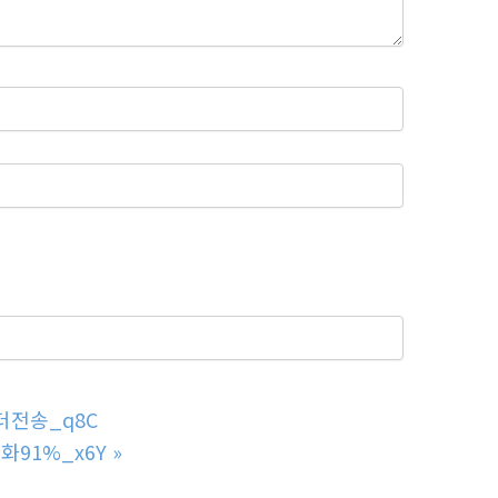
더전송_q8C
화91%_x6Y
»