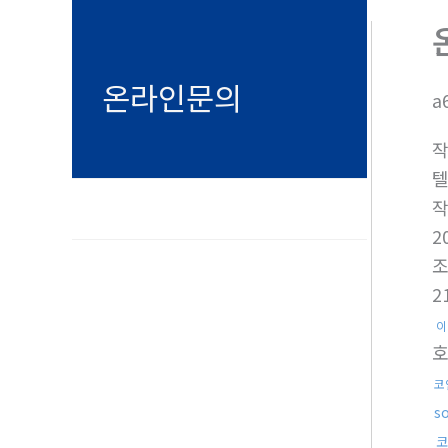
온라인문의
a
텔
2
2
이
코
s
코