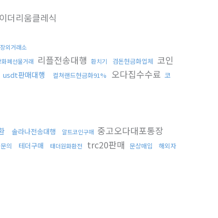
이더리움클레식
장외거래소
리플전송대행
코인
검돈현금화업체
상화폐선물거래
환치기
오다집수수료
usdt판매대행
코
컬쳐랜드현금화91%
중고오다대포통장
환
솔라나전송대행
알트코인구매
trc20판매
테더구매
화문의
문상매입
해외자
태더원화환전