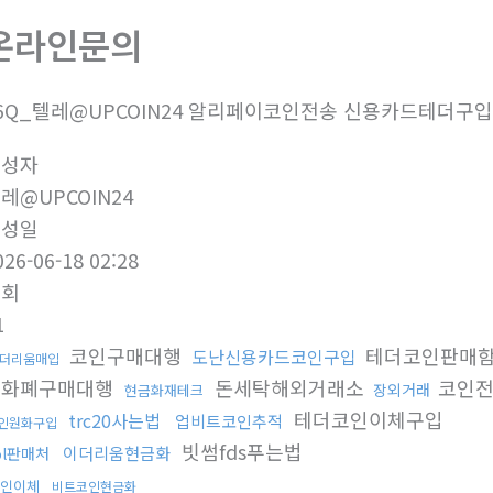
온라인문의
6Q_텔레@UPCOIN24 알리페이코인전송 신용카드테더구입_
작성자
레@UPCOIN24
작성일
026-06-18 02:28
조회
1
코인구매대행
테더코인판매
도난신용카드코인구입
더리움매입
호화폐구매대행
돈세탁해외거래소
코인
장외거래
현금화재테크
테더코인이체구입
trc20사는법
업비트코인추적
인원화구입
빗썸fds푸는법
이더리움현금화
ol판매처
인이체
비트코인현금화