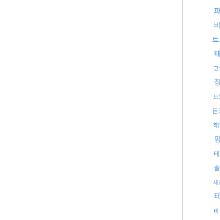
비
트
코
모
든
해
테
솔
세
테
비