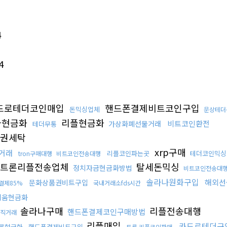
4
4
드로테더코인매입
핸드폰결제비트코인구입
돈믹싱업체
문상테더
다현금화
리플현금화
비트코인환전
가상화폐선물거래
테더무통
권세탁
xrp구매
거래
리플코인파는곳
테더코인믹싱
tron구매대행
비트코인전송대행
트론리플전송업체
탈세돈믹싱
정치자금현금화방법
비트코인전송대
솔라나원화구입
해외선
문화상품권비트구입
결제85%
국내거래소fds시간
리움현금화
솔라나구매
리플전송대행
핸드폰결제코인구매방법
직거래
리플매입
카드로테더구
론현금화
핸드폰결제비트구입
트론 리플코인판매