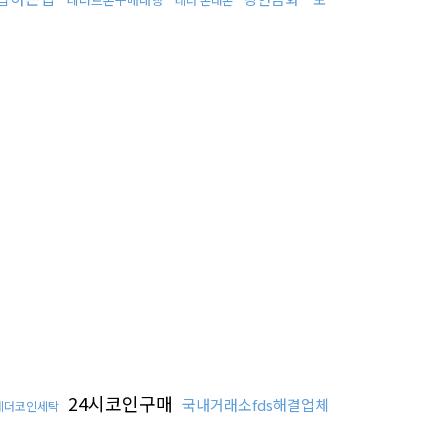
24시코인구매
국내거래소fds해결업체
테더코인세탁