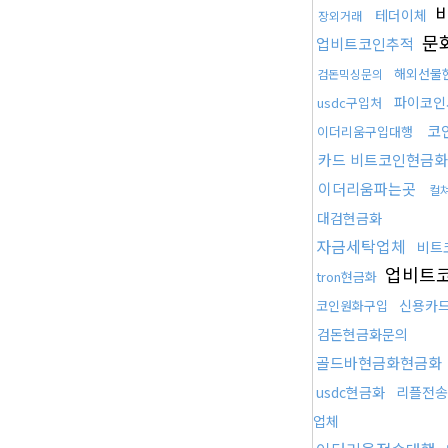
비
테더이체
장외거래
문
업비트코인추적
해외선물
검돈믹싱문의
파이코인
usdc구입처
코
이더리움구입대행
카드 비트코인현금화
이더리움파는곳
컬
대검현금화
자금세탁업체
비트
업비트
tron현금화
신용카
코인원화구입
검돈현금화문의
골드바현금화현금화
usdc현금화
리플전송
업체