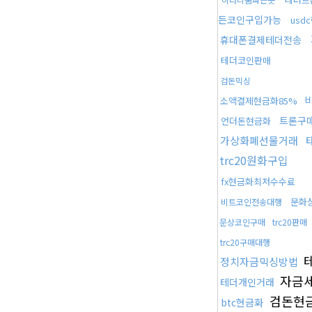
든코인구입가능
usd
휴대폰결제테더전송
테더코인판매
검돈믹싱
소액결제현금화85%
트론구
언더돈현금화
가상화폐선물거래
trc20원화구입
fx현금화최저수수료
문화
비트코인전송대행
문상코인구매
trc20판매
trc20구매대행
정치자금믹싱방법
자금
테더개인거래
검돈현
btc현금화