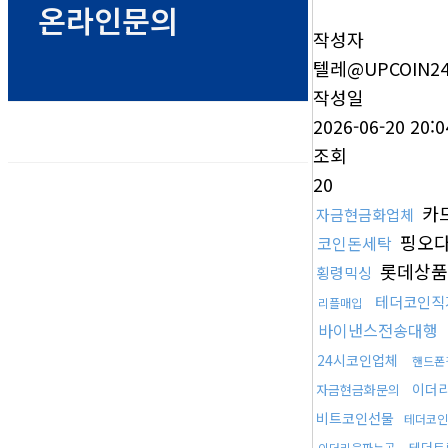
온라인문의
작성자
텔레@UPCOIN2
작성일
2026-06-20 20:0
조회
20
카
자금현금화업체
핑오
코인돈세탁
롯데상품
횡령믹싱
테더코인직
리플매입
바이낸스전송대행
24시코인업체
핸드폰
이더
자금현금화문의
비트코인선물
테더코인
테더트
이더리움파는곳