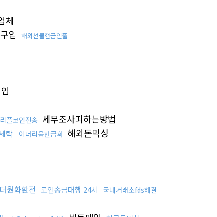
업체
트구입
해외선물현금인출
매입
세무조사피하는방법
 리플코인전송
해외돈믹싱
세탁
이더리움현금화
더원화환전
코인송금대행 24시
국내거래소fds해결