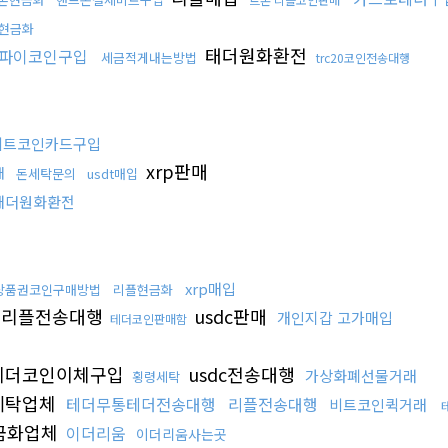
c현금화
태더원화환전
파이코인구입
세금적게내는방법
trc20코인전송대행
비트코인카드구입
xrp판매
매
돈세탁문의
usdt매입
태더원화환전
xrp매입
상품권코인구매방법
리플현금화
리플전송대행
usdc판매
개인지갑 고가매입
테더코인판매함
테더코인이체구입
usdc전송대행
가상화폐선물거래
횡령세탁
세탁업체
테더무통테더전송대행
리플전송대행
비트코인퀵거래
금화업체
이더리움
이더리움사는곳