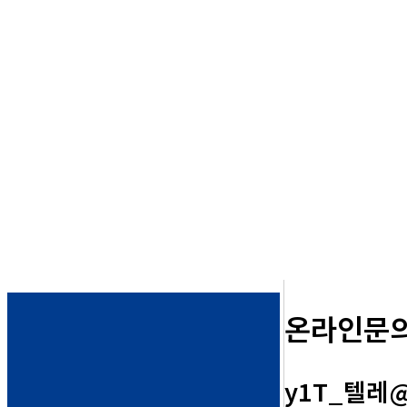
온라인문
y1T_텔레@