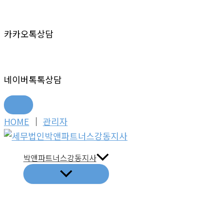
카카오톡상담
네이버톡톡상담
콘
HOME
│
관리자
텐
츠
박앤파트너스강동지사
로
건
너
뛰