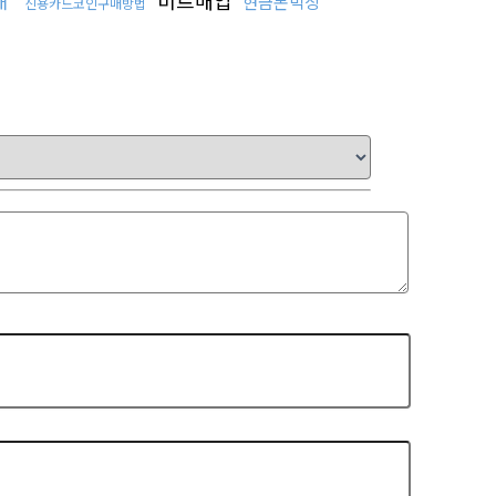
비트매입
매
현금돈믹싱
신용카드코인구매방법