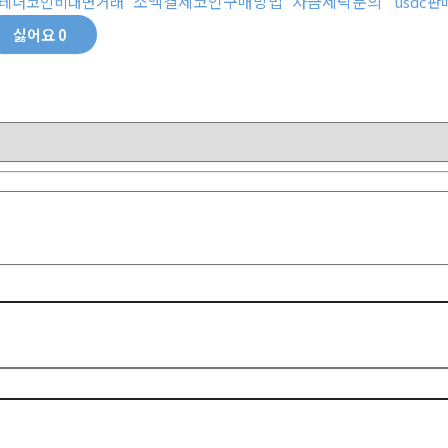
소액결제코인구매방법
자금세탁문의
테더코인비대면거래
usdc판
싫어요
0