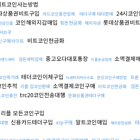
트코인사는방법
화상품권비트구입
24시코인
카드코인충전업체
테더구매 테더판매
코인해외지갑매입
롯데상품권비
핑돈현금화
해외자금
현금인출
사는곳
비트코인현금화
인구매사이트
중고오다대포통장
소액결제
검돈세탁업체
쳐랜드세탁
리플송금업체
테더코인이체구입
코인퀵거래
트론
문상코인구매방법
fx세탁최저수수료
코인추적
소액결제코인구매
검돈
리플 잡코인판매
비트코인현금화
trc20코인전송대행
드코인충전
문화상품권테더구매
리플 모든코인구입
신용카드테더구입
알트코인매입
xrp구매
테
대행
해외돈현금화