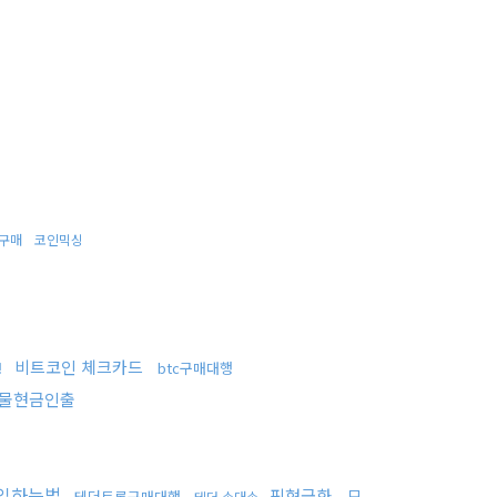
구매
코인믹싱
비트코인 체크카드
btc구매대행
행
물현금인출
입하는법
핑현금화
모
테더트론구매대행
테더 손대손