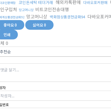
해외카톡판매
코인돈세탁 테더거래
다바오포커판매
더코인판매함
코인구입처
비트코인전송대행
망고머니상
망고머니상
다바오포커
백화점상품권현금화94
세계상품권현금화92
좋아요
0
싫어요
0
인쇄
전체
0
성자
밀번호