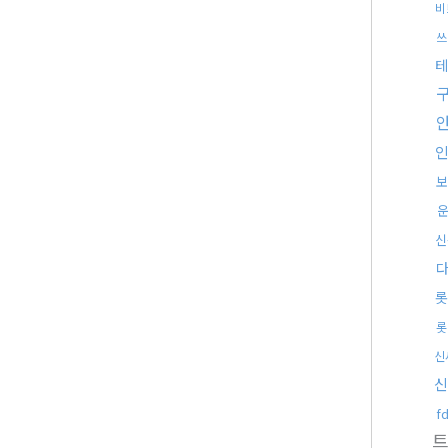
비
쓰
테
보
신
롯
롯
신
신
f