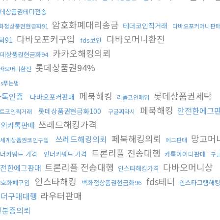
데상품권테더전송
암호화폐대리송금
테더코인직거래
화점상품권현금화91
다바오포커머니판
다바오포커구입
다바오머니환전
화91
fds코인
카카오해킹의뢰
데상품권현금화94
롯데상품권94%
바오머니환전
ds푸는법
페북해킹
롯데상품권세탁
카톡인증
다바오포커판매
리플코인매입
페북해킹
안전한에그
롯데상품권현금화100
트코인퀵거래
구글찌라시
쓰레드해킹가격
해외카톡판매
페북해킹의뢰
망고머
쓰레드해킹의뢰
세계상품권코인구입
에그판매
트론리플 전송대행
더키워드 가격
언더키워드 가격
카톡아이디판매
구
트론리플 전송대행
다바오머니상
전한에그판매
인스타해킹가격
인스타해킹
fds테더
암호화폐구입
백화점상품권현금화96
인스타그램해
라우터판매
테더구매대행
신분증의뢰