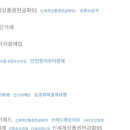
데상품권현금화92
유튜브공격
신세계상품권현금화93
인거래
더리움매입
안전한라우터판매
 리플 모든코인구입
화98
암호화폐결제대행
인스타해킹
키워드
쓰레드해킹의뢰
신세계상품권현금화99
24시코인업체
결제
신세계상품권현금화95
리플송금업체
다바오머니상