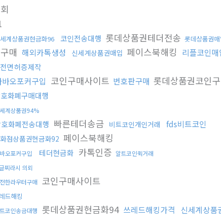
조회
1
롯데상품권테더전송
코인전송대행
세계상품권현금화96
롯데상품권매
그구매
페이스북해킹
해외카톡생성
리플코인매
신세계상품권매입
전면허증제작
코인구매사이트
롯데상품권코인구
다바오포커구입
번호판구매
암호화폐구매대행
세계상품권94%
빠른테더송금
fds비트코인
암호화폐전송대행
비트코인개인거래
페이스북해킹
화점상품권현금화92
카톡인증
테더현금화
바오포커구입
알트코인퀵거래
글찌라시 의뢰
코인구매사이트
전한라우터구매
레드해킹
롯데상품권현금화94
쓰레드해킹가격
신세계상품
트코인송금대행