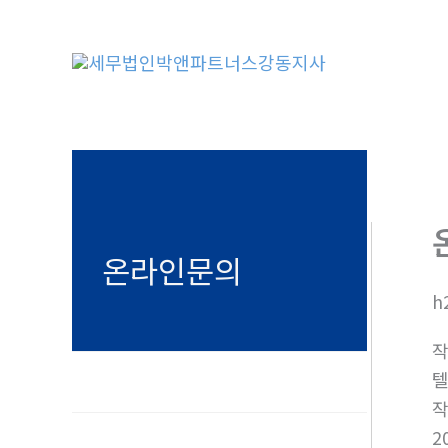
콘
텐
츠
로
건
너
뛰
기
온라인문의
h
텔
2