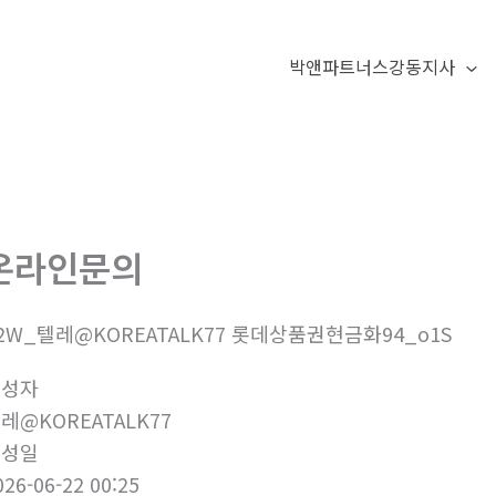
박앤파트너스강동지사
온라인문의
2W_텔레@KOREATALK77 롯데상품권현금화94_o1S
작성자
레@KOREATALK77
작성일
026-06-22 00:25