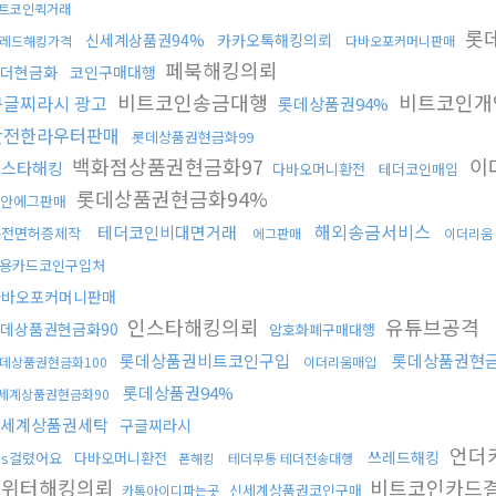
트코인퀵거래
롯
신세계상품권94%
카카오톡해킹의뢰
레드해킹가격
다바오포커머니판매
페북해킹의뢰
더현금화
코인구매대행
비트코인송금대행
비트코인개
구글찌라시 광고
롯데상품권94%
안전한라우터판매
롯데상품권현금화99
백화점상품권현금화97
이
인스타해킹
다바오머니환전
테더코인매입
롯데상품권현금화94%
안에그판매
해외송금서비스
테더코인비대면거래
운전면허증제작
에그판매
이더리움
용카드코인구입처
다바오포커머니판매
인스타해킹의뢰
유튜브공격
데상품권현금화90
암호화폐구매대행
롯데상품권비트코인구입
롯데상품권현금
데상품권현금화100
이더리움매입
롯데상품권94%
세계상품권현금화90
세계상품권세탁
구글찌라시
언더
쓰레드해킹
ds걸렸어요
다바오머니환전
폰해킹
테더무통 테더전송대행
트위터해킹의뢰
비트코인카드
신세계상품권코인구매
카톡아이디파는곳