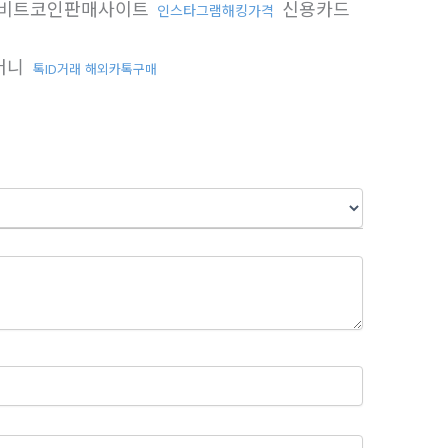
비트코인판매사이트
신용카드
인스타그램해킹가격
머니
톡ID거래 해외카톡구매