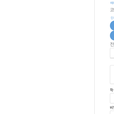
테
신
작
비