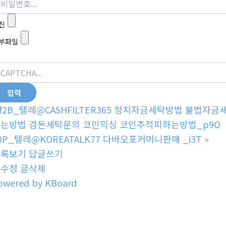
진
부파일
f2B_텔레@CASHFILTER365 정치자금세탁방법 불법
는방법 검돈세탁문의 코인믹싱 코인추적피하는방법_p9O
0P_텔레@KOREATALK77 다바오포커머니판매 _i3T
»
목록보기
답글쓰기
글수정
글삭제
owered by KBoard