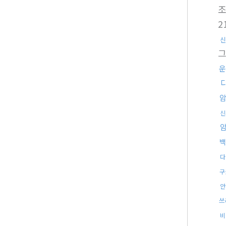
2
신
운
신
백
다
구
안
쓰
비