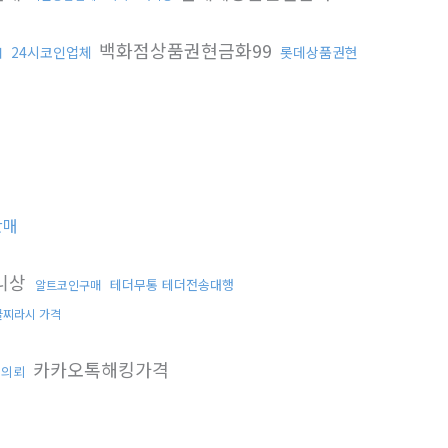
백화점상품권현금화99
24시코인업체
롯데상품권현
매
판매
니상
테더무통 테더전송대행
알트코인구매
글찌라시 가격
카카오톡해킹가격
킹의뢰