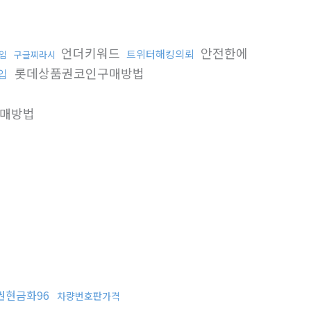
언더키워드
안전한에
트위터해킹의뢰
입
구글찌라시
롯데상품권코인구매방법
입
매방법
권현금화96
차량번호판가격