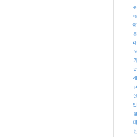
롯
백
금
롯
다
f
알
신
언
안