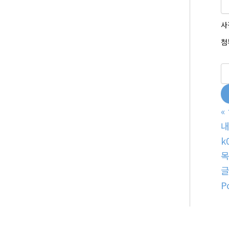
사
첨
«
내
k
P