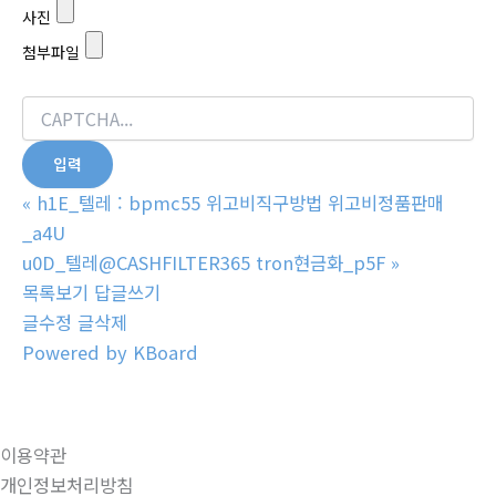
사진
첨부파일
«
h1E_텔레 : bpmc55 위고비직구방법 위고비정품판매
_a4U
u0D_텔레@CASHFILTER365 tron현금화_p5F
»
목록보기
답글쓰기
글수정
글삭제
Powered by KBoard
이용약관
개인정보처리방침