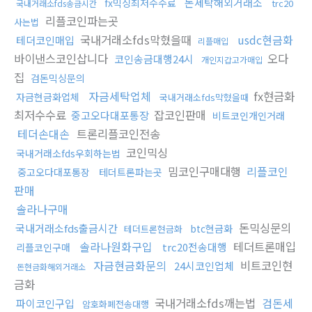
돈세탁해외거래소
fx믹싱최저수수료
trc20
국내거래소fds송금시간
리플코인파는곳
사는법
국내거래소fds막혔을때
usdc현금화
테더코인매입
리플매입
바이낸스코인삽니다
오다
코인송금대행24시
개인지갑고가매입
집
검돈믹싱문의
자금세탁업체
fx현금화
자금현금화업체
국내거래소fds막혔을때
최저수수료
잡코인판매
중고오다대포통장
비트코인개인거래
테더손대손
트론리플코인전송
코인믹싱
국내거래소fds우회하는법
밈코인구매대행
리플코인
중고오다대포통장
테더트론파는곳
판매
솔라나구매
돈믹싱문의
국내거래소fds출금시간
btc현금화
테더트론현금화
솔라나원화구입
테더트론매입
trc20전송대행
리플코인구매
자금현금화문의
비트코인현
24시코인업체
돈현금화해외거래소
금화
국내거래소fds깨는법
검돈세
파이코인구입
암호화폐전송대행