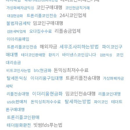
코인구매대행
가상화폐자금믹싱
코인현금직거래
24시코인업체
트론리플코인전송
대검현금화
밈코인구매대행
불법자금세탁
리플송금업체
오다집수수료
검돈세탁업체
이더리움매입
해외자금
세무조사피하는방법
파이코인구
트론리플코인전송
매대행
바이낸스코인삽니다
코인
테더코인판매함
환치기
검돈믹싱
대리송금
돈믹싱최저수수료
btc현금화
비트코인사는법
트론리플전송대행
탈세돈믹싱
이더리움구입대행
가상화폐자금
세탁
이더리움현금화
밈코인전송대행
리플전송대행
리플코인대행
탈세하는방법
usdc판매처
돈믹싱최저수수료
테더트
파이코인
론구매대행
트론리플코인판매
빗썸fds푸는법
테더원화환전