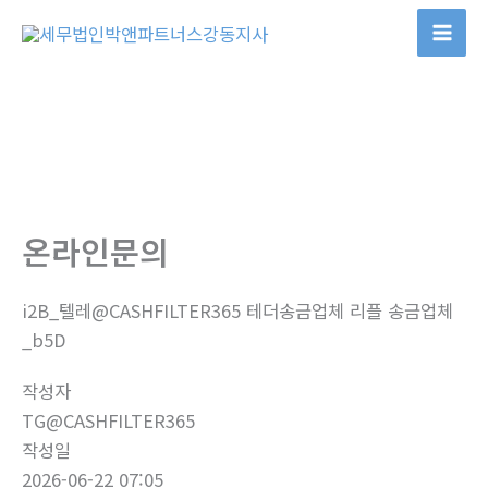
콘
텐
츠
로
건
너
뛰
기
온라인문의
i2B_텔레@CASHFILTER365 테더송금업체 리플 송금업체
_b5D
작성자
TG@CASHFILTER365
작성일
2026-06-22 07:05