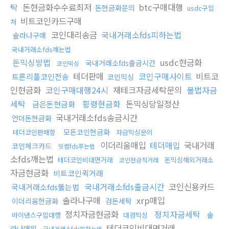
탁
돈현금화수수료최저
btc구매대행
돈현금화문의
usdc구입
비트코인카드구매
처
코인대리송금
국내거래소fds피하는법
솔라나구매
국내거래소fds깨는법
돈믹싱방법
usdc현금화
국내거래소fds출금시간
코인믹싱
테더판매
코인구매사이트
비트코
트론리플코인전송
코인믹싱
인현금화
코인구매대행24시
재테크자금세탁문의
불법자금
세탁
횡령현금화
돈믹싱당일정산
금은돈현금화
국내거래소fds송금시간
언더돈현금화
모든코인현금화
테더코인판매함
자금믹싱문의
이더리움매입
테더매입
국내거래
코인체크카드
빗썸fds푸는법
소fds깨는법
테더코인비대면거래
돈믹싱해외거래소
코인현금직거래
자금현금화
비트코인퀵거래
국내거래소fds출금시간
코인신용카드
국내거래소fds뚫는법
솔라나구매
xrp매입
이더리움현금화
검돈세탁
정치자금현금화
정치자금세탁
솔
바이낸스구입대행
대검믹싱
테더코인비대면거래
라나매입
국내거래소fds피하는법