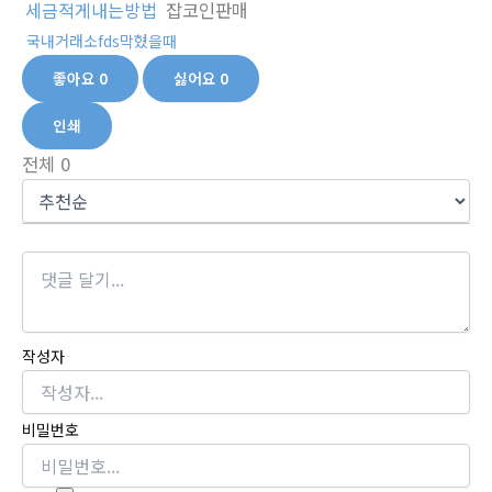
세금적게내는방법
잡코인판매
국내거래소fds막혔을때
좋아요
0
싫어요
0
인쇄
전체
0
작성자
비밀번호