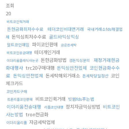
조회
20
비트코인퀵거래
돈현금화최저수수료
테더코인비대면거래
국내거래소fds해결업
돈믹싱최저수수료
골드바믹싱믹싱
체
파이코인판매
알트코인매입
금은돈세탁
테더개인거래
비트코인송금대행
돈현금화방법
재정거래현금
검돈믹싱문의
이더리움클레식사는곳
화대행사
trc20구매대행
돈믹싱안전업체
코인현금화수수
료
돈믹싱안전업체
돈세탁해외거래소
코인
돈세탁당일정산
체크카드
코인카드구매
비트코인퀵거래
빗썸fds푸는법
트론리플코인판매
이더리움전송대행
정치자금믹싱방법
비트코인
리플코인대행
사는방법
tron현금화
자금세탁업체
이더리움리플