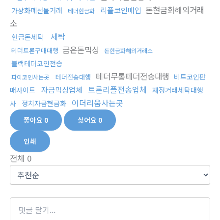
돈현금화해외거래
리플코인매입
가상화폐선물거래
테더현금화
소
세탁
현금돈세탁
금은돈믹싱
테더트론구매대행
돈현금화해외거래소
블랙테더코인전송
테더무통테더전송대행
비트코인판
테더전송대행
파이코인사는곳
트론리플전송업체
자금믹싱업체
매사이트
재정거래세탁대행
이더리움사는곳
사
정치자금현금화
좋아요
0
싫어요
0
인쇄
전체
0