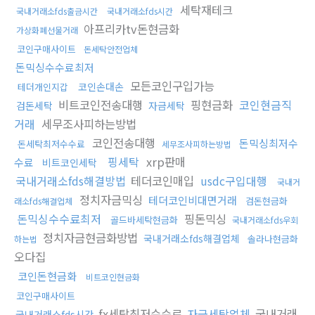
세탁재테크
국내거래소fds출금시간
국내거래소fds시간
아프리카tv돈현금화
가상화폐선물거래
코인구매사이트
돈세탁안전업체
돈믹싱수수료최저
모든코인구입가능
코인손대손
테더개인지갑
비트코인전송대행
핑현금화
코인현금직
검돈세탁
자금세탁
거래
세무조사피하는방법
코인전송대행
돈믹싱최저수
돈세탁최저수수료
세무조사피하는방법
핑세탁
xrp판매
수료
비트코인세탁
국내거래소fds해결방법
테더코인매입
usdc구입대행
국내거
정치자금믹싱
테더코인비대면거래
검돈현금화
래소fds해결업체
돈믹싱수수료최저
핑돈믹싱
골드바세탁현금화
국내거래소fds우회
정치자금현금화방법
국내거래소fds해결업체
솔라나현금화
하는법
오다집
코인돈현금화
비트코인현금화
코인구매사이트
fx세탁최저수수료
자금세탁업체
국내거래
국내거래소fds시간