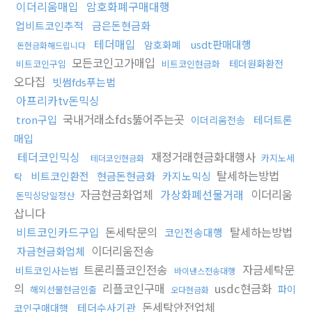
이더리움매입
암호화폐구매대행
업비트코인추적
금은돈현금화
테더매입
usdt판매대행
암호화폐
돈현금화해드립니다
모든코인고가매입
테더원화환전
비트코인구입
비트코인현금화
오다집
빗썸fds푸는법
아프리카tv돈믹싱
국내거래소fds뚫어주는곳
tron구입
테더트론
이더리움전송
매입
테더코인믹싱
재정거래현금화대행사
카지노세
테더코인현금화
탈세하는방법
비트코인환전
현금돈현금화
카지노믹싱
탁
자금현금화업체
가상화폐선물거래
이더리움
돈믹싱당일정산
삽니다
비트코인카드구입
돈세탁문의
탈세하는방법
코인전송대행
이더리움전송
자금현금화업체
트론리플코인전송
자금세탁문
비트코인사는법
바이낸스전송대행
의
리플코인구매
usdc현금화
파이
해외선물현금인출
오다현금화
돈세탁안전업체
테더수사기관
코인구매대행