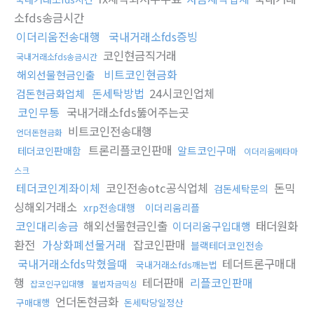
소fds송금시간
이더리움전송대행
국내거래소fds증빙
코인현금직거래
국내거래소fds송금시간
비트코인현금화
해외선물현금인출
돈세탁방법
24시코인업체
검돈현금화업체
코인무통
국내거래소fds뚫어주는곳
비트코인전송대행
언더돈현금화
트론리플코인판매
알트코인구매
테더코인판매함
이더리움메타마
스크
테더코인계좌이체
코인전송otc공식업체
돈믹
검돈세탁문의
싱해외거래소
xrp전송대행
이더리움리플
코인대리송금
해외선물현금인출
태더원화
이더리움구입대행
환전
가상화폐선물거래
잡코인판매
블랙테더코인전송
국내거래소fds막혔을때
테더트론구매대
국내거래소fds깨는법
행
테더판매
리플코인판매
잡코인구입대행
불법자금믹싱
언더돈현금화
구매대행
돈세탁당일정산