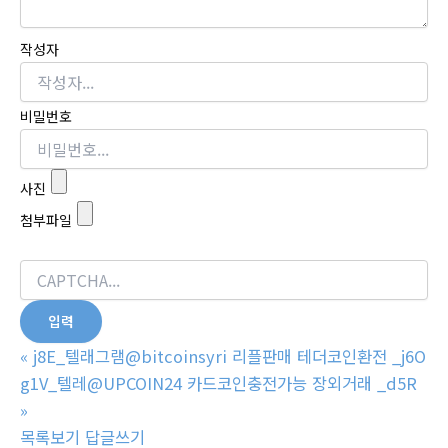
작성자
비밀번호
사진
첨부파일
«
j8E_텔래그램@bitcoinsyri 리플판매 테더코인환전 _j6O
g1V_텔레@UPCOIN24 카드코인충전가능 장외거래 _d5R
»
목록보기
답글쓰기