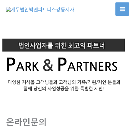
콘
텐
츠
로
건
너
뛰
기
온라인문의