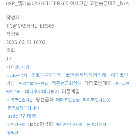
u9R_텔레@CASHFILTER365 이체코인 코인송금대리_b1A
작성자
TG@CASHFILTER365
작성일
2026-06-22 16:02
조회
17
테더코인매입
코인돈세탁테더거래
밈코인구매대행
테더코인
usdc구입처
테더코인매입
믹싱
검돈현금화업체
해외선물현금인출
비트코인
리플매입
테더구매테더판매
카드구매
핑현금화
테더코인송금
파이코인사는곳
비트코인손대손
돈믹싱해드립니다
usdc구입대행
usdc현금화
돈믹싱방법
돈믹싱문의
바이낸스전송대행
핑믹싱