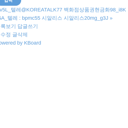
v5L_텔레@KOREATALK77 백화점상품권현금화98_i8K
5A_텔레 : bpmc55 시알리스 시알리스20mg_g3J
»
목록보기
답글쓰기
글수정
글삭제
owered by KBoard