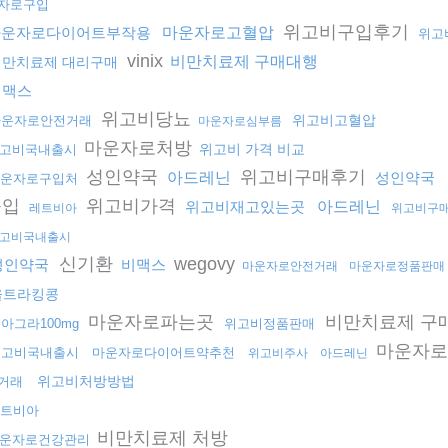
자로구입
위고비구입후기
마운자로다이어트부작용
마운자로고혈압
위고
vinix
비만치료제 구매대행
비만치료제 대리구매
비맥스
위고비당뇨
위고비고혈압
마운자로안전거래
마운자로심부름
마운자로처방
위고비 가격 비교
고비국내출시
성인약국
위고비구매후기
아드레닌
성인약국
운자로구입처
구입
위고비가격
위고비재고있는곳
아드레닌
레트비아
위고비구
고비국내출시
신기환
wegovy
성인약국
비맥스
마운자로안전거래
마운자로정품판매
울트라킹콩
마운자로파는곳
비만치료제 구
아그라100mg
위고비정품판매
마운자
위고비국내출시
마운자로다이어트약추천
위고비주사
아드레닌
위고비처방방법
거래
트비아
비만치료제 처방
운자로건강관리