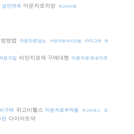
마운자로처방
성인약국
위고비비용
처방방법
마운자로당뇨
카마그라
마운자로식이요법
위
비만치료제 구매대행
자로구입
마운자로국내가격
위고비헬스
비구매
마운자로부작용
프
위고비재고
다이어트약
추천