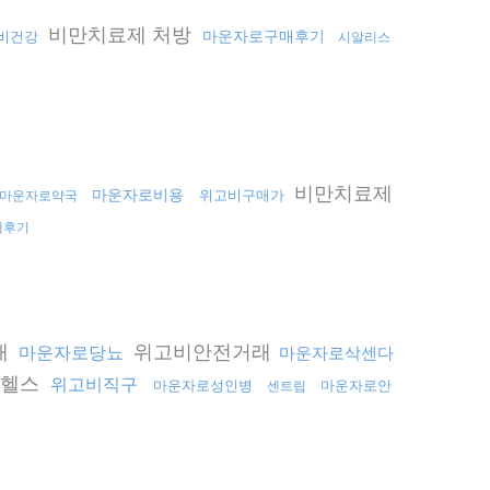
비만치료제 처방
마운자로구매후기
비건강
시알리스
비만치료제
마운자로비용
위고비구매가
마운자로약국
매후기
매
위고비안전거래
마운자로당뇨
마운자로삭센다
로헬스
위고비직구
마운자로성인병
마운자로안
센트립