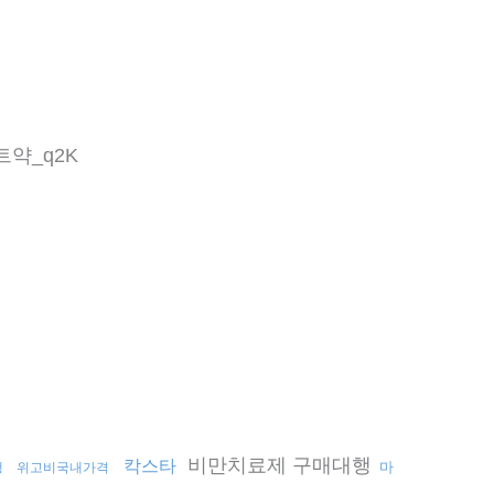
트약_q2K
비만치료제 구매대행
칵스타
마
행
위고비국내가격