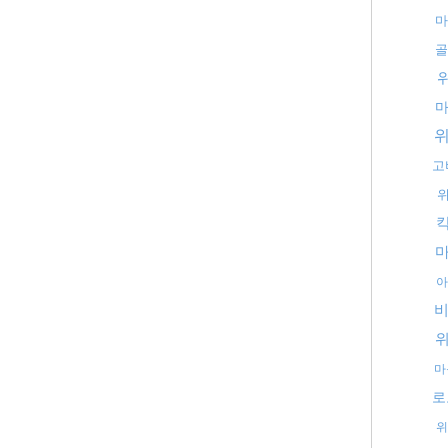
마
골
고
아
비
마
로
위