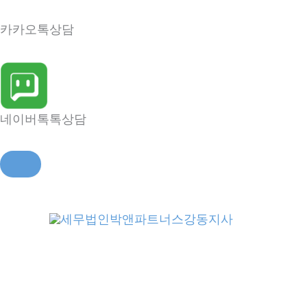
카카오톡상담
네이버톡톡상담
콘
텐
츠
로
건
너
뛰