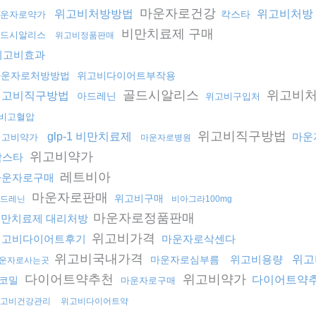
마운자로건강
위고비처방방법
위고비처방
칵스타
운자로약가
비만치료제 구매
드시알리스
위고비정품판매
위고비효과
마운자로처방방법
위고비다이어트부작용
골드시알리스
위고비
위고비직구방법
아드레닌
위고비구입처
비고혈압
위고비직구방법
glp-1 비만치료제
마운
위고비약가
마운자로병원
위고비약가
칵스타
레트비아
마운자로구매
마운자로판매
위고비구매
드레닌
비아그라100mg
마운자로정품판매
만치료제 대리처방
위고비가격
위고비다이어트후기
마운자로삭센다
위고비국내가격
위고비용량
위고
마운자로심부름
운자로사는곳
다이어트약추천
위고비약가
다이어트약
코밀
마운자로구매
고비건강관리
위고비다이어트약