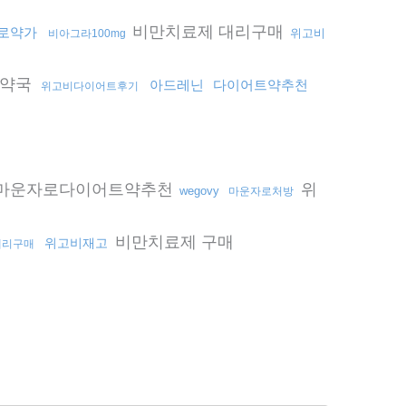
비만치료제 대리구매
로약가
위고비
비아그라100mg
약국
아드레닌
다이어트약추천
위고비다이어트후기
마운자로다이어트약추천
위
wegovy
마운자로처방
비만치료제 구매
위고비재고
대리구매