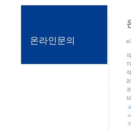
기
온라인문의
e
T
2
1
w