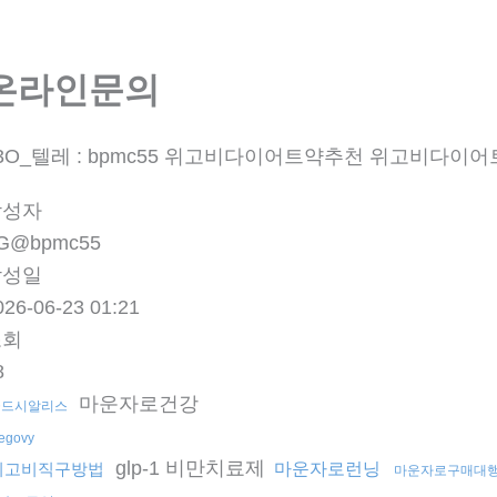
온라인문의
3O_텔레 : bpmc55 위고비다이어트약추천 위고비다이어
작성자
G@bpmc55
작성일
026-06-23 01:21
조회
8
마운자로건강
골드시알리스
egovy
glp-1 비만치료제
위고비직구방법
마운자로런닝
마운자로구매대