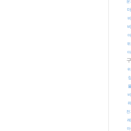
운
위
마
위
비
전
레
마