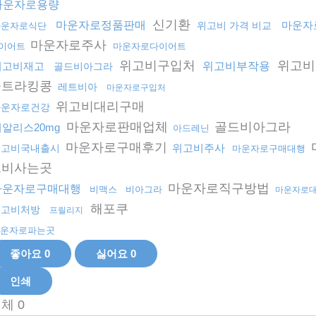
마운자로용량
신기환
마운자로정품판매
마운자
위고비 가격 비교
마운자로식단
마운자로주사
이어트
마운자로다이어트
위고비구입처
위고비
위고비재고
위고비부작용
골드비아그라
울트라킹콩
레트비아
마운자로구입처
위고비대리구매
마운자로건강
마운자로판매업체
골드비아그라
시알리스20mg
아드레닌
마운자로구매후기
위고비주사
위고비국내출시
마운자로구매대행
고비사는곳
마운자로직구방법
마운자로구매대행
비맥스
비아그라
마운자로
해포쿠
위고비처방
프릴리지
운자로파는곳
좋아요
0
싫어요
0
인쇄
전체
0