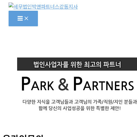
콘
텐
츠
로
건
너
뛰
기