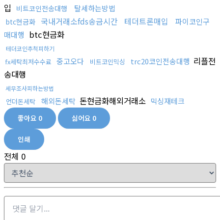
입
탈세하는방법
비트코인전송대행
국내거래소fds송금시간
테더트론매입
파이코인구
btc현금화
btc현금화
매대행
테더코인추척피하기
리플전
중고오다
trc20코인전송대행
fx세탁최저수수료
비트코인믹싱
송대행
세무조사피하는방법
돈현금화해외거래소
해외돈세탁
믹싱재테크
언더돈세탁
좋아요
0
싫어요
0
인쇄
전체
0