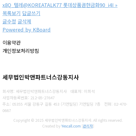
x8Q_텔레@KOREATALK77 롯데상품권현금화90_i4I
»
목록보기
답글쓰기
글수정
글삭제
Powered by KBoard
이용약관
개인정보처리방침
세무법인박앤파트너스강동지사
회사명: 세무법인박앤파트너스강동지사 대표자: 이희석
사업자등록번호: 212-85-27647
주소: 05355 서울 강동구 길동 453 (기연빌딩) 기연빌딩 7층
전화:
02-470-
0667
Copyright © 2025 세무법인박앤파트너스강동지사. All rights reserved.
Created by
Yescall.com
[
관리자
]