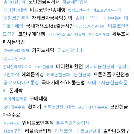
코인현금직거래
자금세탁업체
솔라나현금화
비트코인전송대행
테더전송대행
빗썸코인추적
비트코인카드구입
빗썸코인추적
재테크자금세탁문의
솔라나구매
테
테더손대손
국내거래소fds출금시간
비트코인카
더코인매입
trc20코인전송대행
드구입
코인구매대행
세무조사
국내거래소fds막혔을때
테더코인매입
피하는방법
카지노세탁
밈코인팝니다
자금현금화업체
알트코인구매
테더원화환전
이더리움현금화
업비트
돈믹싱최저수수료
tron현금화
해외돈믹싱
트론리플코인전송
코인추적
돈현금화
해외돈현금화
중고오다대포통장
국내거래소fds뚫는법
재테크자금현금화문
의
돈세탁
구매대행
이더리움리플
환치기
코인현금
비트코인전송대행
오다집수수료
코인믹싱최저수수료
화수수료
업비트코인추적
트론리플전송업체
자금현금화
tron구입
리플송금업체
이체코인
솔라나원화구
리플코인판매