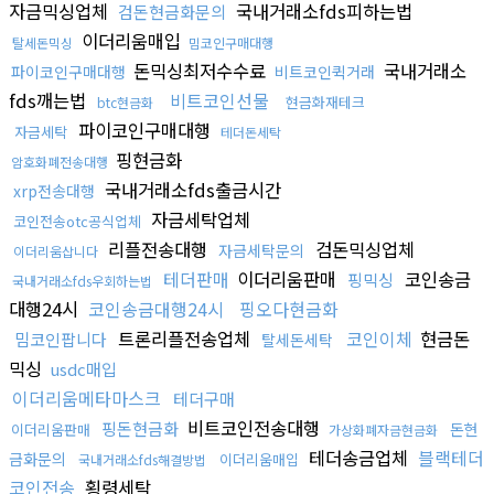
자금믹싱업체
국내거래소fds피하는법
검돈현금화문의
이더리움매입
탈세돈믹싱
밈코인구매대행
돈믹싱최저수수료
국내거래소
파이코인구매대행
비트코인퀵거래
fds깨는법
비트코인선물
현금화재테크
btc현금화
파이코인구매대행
자금세탁
테더돈세탁
핑현금화
암호화폐전송대행
국내거래소fds출금시간
xrp전송대행
자금세탁업체
코인전송otc공식업체
리플전송대행
검돈믹싱업체
자금세탁문의
이더리움삽니다
테더판매
이더리움판매
코인송금
핑믹싱
국내거래소fds우회하는법
대행24시
코인송금대행24시
핑오다현금화
트론리플전송업체
코인이체
현금돈
밈코인팝니다
탈세돈세탁
믹싱
usdc매입
이더리움메타마스크
테더구매
비트코인전송대행
핑돈현금화
돈현
이더리움판매
가상화폐자금현금화
테더송금업체
블랙테더
금화문의
이더리움매입
국내거래소fds해결방법
코인전송
횡령세탁