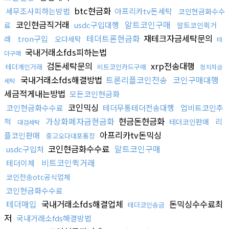
btc현금화
세무조사피하는방법
아프리카tv돈세탁
코인현금화수수
코인현금직거래
알트코인구매
usdc구입대행
료
알트코인퀵거
테더트론현금화
재테크자금세탁문의
tron구입
래
오다세탁
테
국내거래소fds피하는법
더구매
검돈세탁문의
xrp전송대행
테더개인거래
비트코인카드구매
정치자금
국내거래소fds해결방법
트론리플코인전송
코인구매대행
세탁
세금적게내는방법
모든코인현금화
코인믹싱
코인현금화수수료
테더무통테더전송대행
업비트코인추
가상화폐자금현금화
현금돈현금화
적
리
테더코인판매
대검세탁
아프리카tv돈믹싱
플코인판매
중고오다대포통장
코인현금화수수료
알트코인구매
usdc구입처
비트코인퀵거래
테더이체
코인전송otc공식업체
코인현금화수수료
테더매입
국내거래소fds해결업체
돈믹싱수수료최
테더코인송금
저
국내거래소fds해결방법