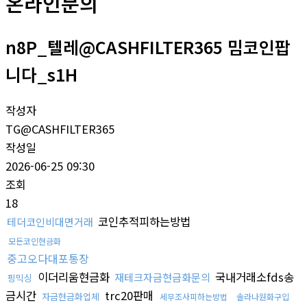
온라인문의
n8P_텔레@CASHFILTER365 밈코인팝
니다_s1H
작성자
TG@CASHFILTER365
작성일
2026-06-25 09:30
조회
18
코인추적피하는방법
테더코인비대면거래
모든코인현금화
중고오다대포통장
이더리움현금화
국내거래소fds송
재테크자금현금화문의
핑믹싱
금시간
trc20판매
자금현금화업체
세무조사피하는방법
솔라나원화구입