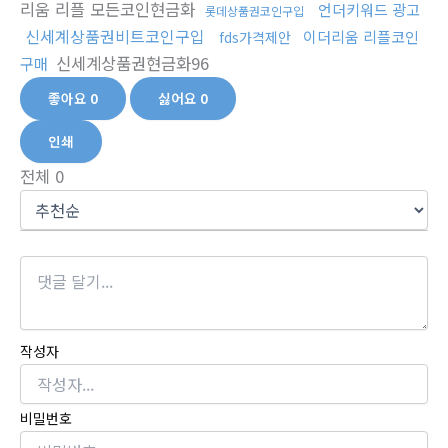
리움 리플 모든코인현금화
언더키워드 광고
롯데상품권코인구입
신세계상품권비트코인구입
이더리움 리플코인
fds가격제안
신세계상품권현금화96
구매
좋아요
0
싫어요
0
인쇄
전체
0
작성자
비밀번호