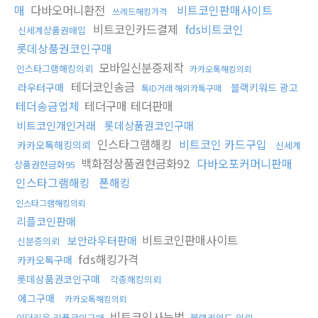
매
다바오머니환전
비트코인판매사이트
쓰레드해킹가격
비트코인카드결제
fds비트코인
신세계상품권매입
롯데상품권코인구매
모바일신분증제작
인스타그램해킹의뢰
카카오톡해킹의뢰
테더코인송금
라우터구매
블랙키워드 광고
톡ID거래 해외카톡구매
테더송금업체
테더구매 테더판매
비트코인개인거래
롯데상품권코인구매
인스타그램해킹
비트코인 카드구입
카카오톡해킹의뢰
신세계
백화점상품권현금화92
다바오포커머니판매
상품권현금화95
인스타그램해킹
폰해킹
인스타그램해킹의뢰
리플코인판매
비트코인판매사이트
보안라우터판매
신분증의뢰
fds해킹가격
카카오톡구매
롯데상품권코인구매
각종해킹의뢰
에그구매
카카오톡해킹의뢰
비트코인사는법
이더리움 리플코인구매
블랙키워드 의뢰