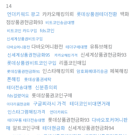
14
언더키워드 광고
카카오해킹의뢰
롯데상품권테더전환
백화
점상품권현금화93
비트코인송금대행
fds코인
비트코인 카드구입
신세계상품권비트구입
다바오머니환전
유튜브해킹
테더구매대행
다바오머니환전
신세계상품권현금화93
신세계상품권현금화95
카카오해킹가격
롯데상품권비트코인구입
리플코인매입
인스타해킹의뢰
페북해킹
암호화폐대리송금
롯데상품권현금화91
폰해킹
롯데상품권세탁
신분증의뢰
테더전송대행
롯데상품권코인구매
fds걸렸어요
구글찌라시 가격
테더코인비대면거래
이더리움현금화
인스타그램해킹가격
언더키워드
롯데상품권현금화93
다바오포커머니판
테더무통 테더전송대행
매
알트코인구매
테더현금화
신세계상품권현금화94