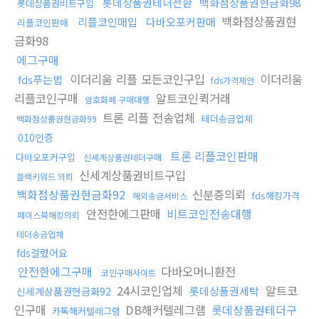
롯데상품권테더전환
백화점상품권현금화98
롯데상품권비트구입
백화점상품권현
리플코인매입
다바오포커판매
리플코인판매
금화98
에그구매
이더리움 리플 모든코인구입
이더리움
fds푸는법
fds가격제안
리플코인구매
알트코인퀵거래
암호화폐 구매대행
트론 리플 전송업체
테더송금업체
백화점상품권현금화99
010인증
트론 리플코인판매
다바오포커구입
신세계상품권테더구매
신세계상품권비트구입
블랙키워드 의뢰
백화점상품권현금화92
신분증의뢰
fds해킹가격
해외송금서비스
안전한에그판매
비트코인전송대행
페이스북해킹의뢰
테더송금업체
fds걸렸어요
안전한에그구매
다바오머니환전
코인구매사이트
24시코인업체
알트코
롯데상품권세탁
신세계상품권현금화92
인구매
DB해커텔레그램
롯데상품권테더구
카톡해커텔레그램