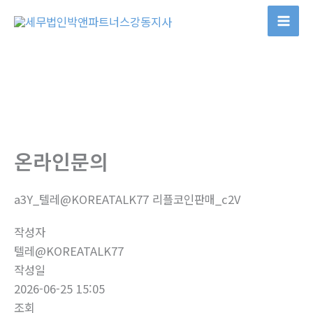
콘
텐
츠
로
건
너
뛰
기
온라인문의
a3Y_텔레@KOREATALK77 리플코인판매_c2V
작성자
텔레@KOREATALK77
작성일
2026-06-25 15:05
조회