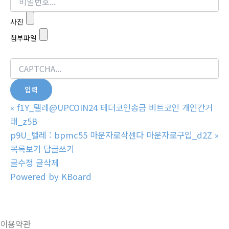
사진
첨부파일
«
f1Y_텔레@UPCOIN24 테더코인송금 비트코인 개인간거
래_z5B
p9U_텔레 : bpmc55 마운자로삭센다 마운자로구입_d2Z
»
목록보기
답글쓰기
글수정
글삭제
Powered by KBoard
이용약관