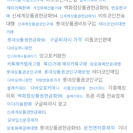
백화점상품권현금화91
해외카톡판매
번호판구
가상화폐선물거래
신세계상품권현금화94
비트코인전송
매
신세계상품권현금화93
대행
롯데상품권비트구입
테더코인비대면
신세계상품권코인구매
거래
구글찌라시 가격
리플코인판매
롯데상품권현금화90
다바오머니환전
망고포커환전
인스타게시물내리기
카톡해커텔레그램
톡ID거래 해외카톡구매
암호화폐전송대행
테더코인매입
롯데상품권코인구매방법
롯데상품권코인구매
롯데상품권코인구입
다바오머니환전
차량번호판가격
각종해킹
다바오포커머니
블랙키워드
리플코인판매
언더키워드
의뢰
백화점상품권현금화96
트론 리플 전송업체
블랙키워드
구글찌라시 광고
이더리움판매
신세계상품권현금화91
모바일신분증제작
롯데상품권현금화93
운전면허증제작
이더
암호화폐결제대행