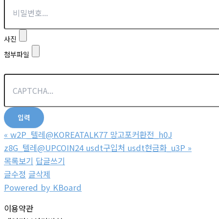
사진
첨부파일
«
w2P_텔레@KOREATALK77 망고포커환전_h0J
z8G_텔레@UPCOIN24 usdt구입처 usdt현금화_u3P
»
목록보기
답글쓰기
글수정
글삭제
Powered by KBoard
이용약관