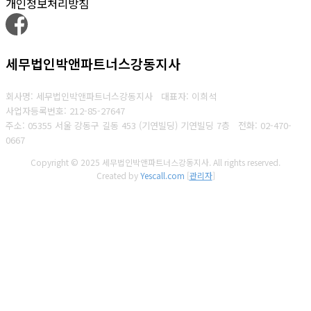
개인정보처리방침
세무법인박앤파트너스강동지사
회사명: 세무법인박앤파트너스강동지사 대표자: 이희석
사업자등록번호: 212-85-27647
주소: 05355 서울 강동구 길동 453 (기연빌딩) 기연빌딩 7층
전화:
02-470-
0667
Copyright © 2025 세무법인박앤파트너스강동지사. All rights reserved.
Created by
Yescall.com
[
관리자
]