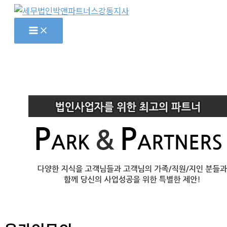
콘
텐
츠
로
건
너
뛰
기