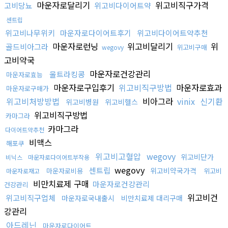
마운자로달리기
위고비직구가격
고비당뇨
위고비다이어트약
센트립
위고비나무위키
마운자로다이어트후기
위고비다이어트약추천
마운자로런닝
위고비달리기
위
골드비아그라
위고비구매
wegovy
고비약국
마운자로건강관리
울트라킹콩
마운자로효능
마운자로구입후기
위고비직구방법
마운자로효과
마운자로구매가
위고비처방방법
비아그라
vinix
신기환
위고비병원
위고비헬스
위고비직구방법
카마그라
카마그라
다이어트약추천
비맥스
해포쿠
위고비고혈압
wegovy
위고비단가
비닉스
마운자로다이어트부작용
wegovy
센트립
위고비약국가격
마운자로비용
위고비
마운자로재고
비만치료제 구매
마운자로건강관리
건강관리
위고비건
위고비직구업체
마운자로국내출시
비만치료제 대리구매
강관리
아드레닌
마운자로다이어트