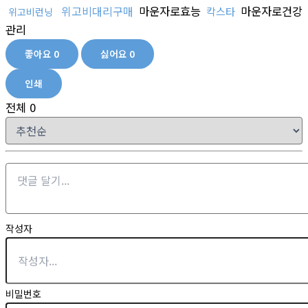
위고비대리구매
마운자로효능
마운자로건강
칵스타
위고비런닝
관리
좋아요
0
싫어요
0
인쇄
전체
0
작성자
비밀번호