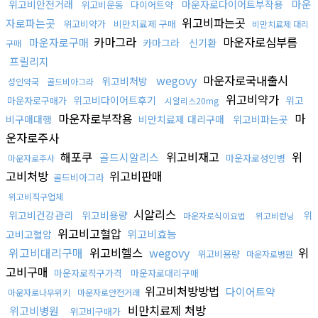
마운
위고비안전거래
마운자로다이어트부작용
위고비운동
다이어트약
위고비파는곳
자로파는곳
위고비약가
비만치료제 구매
비만치료제 대리
카마그라
마운자로심부름
마운자로구매
카마그라
신기환
구매
프릴리지
wegovy
마운자로국내출시
위고비처방
성인약국
골드비아그라
위고비약가
위고비다이어트후기
위고
마운자로구매가
시알리스20mg
마운자로부작용
마
비구매대행
비만치료제 대리구매
위고비파는곳
운자로주사
해포쿠
위고비재고
위
골드시알리스
마운자로성인병
마운자로주사
고비처방
위고비판매
골드비아그라
위고비직구업체
시알리스
위고비건강관리
위고비용량
위
마운자로식이요법
위고비런닝
위고비고혈압
위고비효능
고비고혈압
위고비대리구매
위고비헬스
wegovy
위
위고비용량
마운자로병원
고비구매
마운자로직구가격
마운자로대리구매
위고비처방방법
다이어트약
마운자로나무위키
마운자로안전거래
비만치료제 처방
위고비병원
위고비구매가