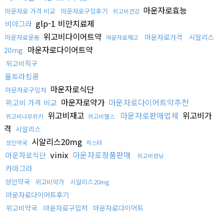
마운자로효능
마운자로 가격 비교
마운자로구입후기
위고비건강
glp-1 비만치료제
비아그라
위고비다이어트약
마운자로가격
시알리스
마운자로운동
마운자로재고
마운자로다이어트약
20mg
위고비직구
울트라킹콩
마운자로식단
마운자로구입처
마운자로약가
마운자로다이어트약추천
위고비 가격 비교
위고비재고
마운자로판매업체
위고비가
위고비나무위키
위고비헬스
격
시알리스
시알리스20mg
성인약국
칵스타
vinix
마운자로정품판매
마운자로식단
위고비런닝
카마그라
성인약국
위고비약가
시알리스20mg
마운자로다이어트후기
위고비약국
마운자로구입처
마운자로다이어트