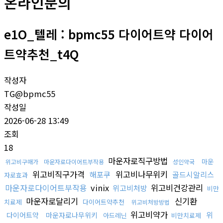
온라인문의
e1O_텔레 : bpmc55 다이어트약 다이어
트약추천_t4Q
작성자
TG@bpmc55
작성일
2026-06-28 13:49
조회
18
마운자로직구방법
마운
위고비구매가
마운자로다이어트부작용
성인약국
위고비직구가격
위고비나무위키
해포쿠
골드시알리스
자로효과
마운자로다이어트부작용
vinix
위고비건강관리
위고비처방
비만
마운자로달리기
신기환
치료제
다이어트약추천
위고비처방방법
위고비약가
위
다이어트약
마운자로나무위키
아드레닌
비만치료제