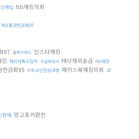
fds해킹의뢰
코인매입
세계상품권현금화95
화97
인스타해킹
블랙키워드
해킹
테더해외송금
해외카톡구입처
fds해킹
구글찌라시
권현금화95
페이스북해킹의뢰
코
비트코인전송대행
망고포커환전
인판매