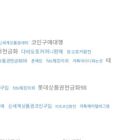
코인구매대행
신세계상품권세탁
더현금화
다바오포커머니판매
망고포커환전
테
상품권현금화98
fds해킹의뢰
폰해킹
카톡아이디파는곳
롯데상품권현금화98
구입
fds해킹의뢰
신세계상품권코인구입
구매
카톡해커텔레그램
비트코인환전