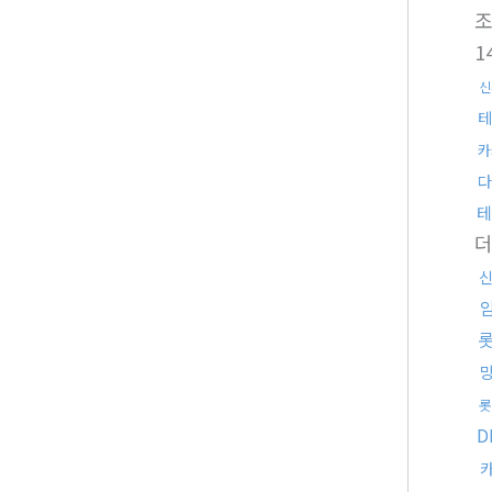
1
신
테
카
다
테
롯
D