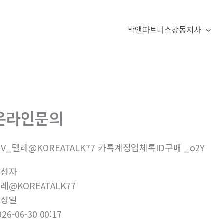
박앤파트너스강동지사
온라인문의
9V_텔레@KOREATALK77 카톡계정업체톡ID구매 _o2Y
작성자
레@KOREATALK77
작성일
026-06-30 00:17