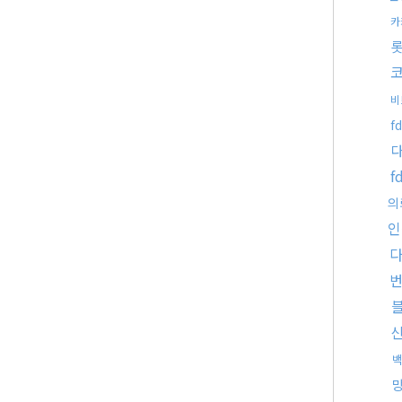
카
비
f
f
의
인