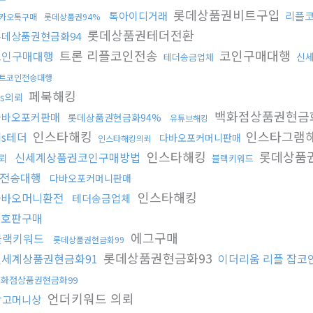
롯데상품권비트구입
톡아이디거래
리플
카오톡구매
롯데상품권94%
롯데상품권테더전환
롯데상품권현금화94
트론 리플코인전송
코인구매대행
코인구매대행
신
테더송금업체
트코인전송대행
페북해킹
ds의뢰
백화점상품권현금
다바오포커판매
롯데상품권현금화94%
유튜브해킹
인스타해킹
인스타그램
ds테더
다바오포커머니판매
인스타해킹의뢰
인스타해킹
롯데상품
신세계상품권코인구매방법
뢰
블랙키워드
전송대행
다바오포커머니판매
인스타해킹
다바오머니환전
테더송금업체
번호판구매
에그구매
블랙키워드
롯데상품권현금화99
롯데상품권현금화93
신세계상품권현금화91
이더리움 리플 잡코
백화점상품권현금화99
언더키워드 의뢰
망고머니상