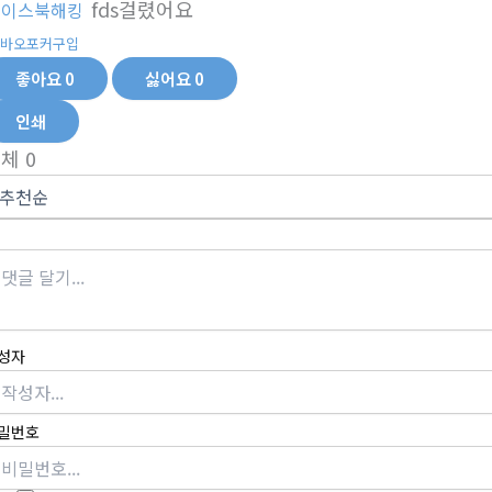
fds걸렸어요
페이스북해킹
바오포커구입
좋아요
0
싫어요
0
인쇄
전체
0
성자
밀번호