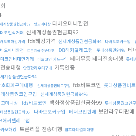
조회
4
다바오머니환전
세계상품권현금화97
망고머니상
신세계상품권현금화92
더코인직거래
fds해킹가격
신세계상품권현금화94
카오톡해킹가격
다바오포커구입
테
DB해커텔레그램
바오머니환전
롯데상품권94%
트론리플 전송대행
테더무통 테더전송대행
더코인비대면거래
롯데
비트코인 카드구입
더전송대행
카톡인증
안전한라우터구매
신세계상품권현금화94
fds비트코인
암호화폐구매대행
롯데상품권비트
신세계상품권비트구입
롯데상품권코인구입
신세계상품권현금화94%
백화점상품권현금화99
fds비트코인
망고머니상
롯데상품권코인
보안라우터판매
다바오포커구입
테더코인판매
데상품권현금화95
B해커텔레그램
트론리플 전송대행
카카오해킹
암호화폐결제대행