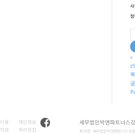
사
첨
«
z
P
이용
개인정보
세무법인박앤파트너스
약관
처리방침
회사명: 세무법인박앤파트너스강