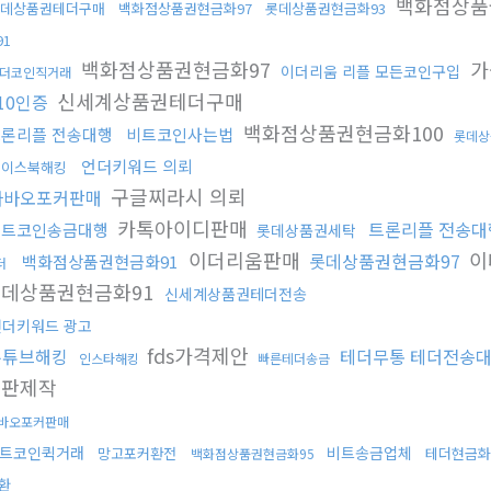
백화점상품
데상품권테더구매
백화점상품권현금화97
롯데상품권현금화93
91
백화점상품권현금화97
가
이더리움 리플 모든코인구입
더코인직거래
신세계상품권테더구매
10인증
백화점상품권현금화100
론리플 전송대행
비트코인사는법
롯데상
언더키워드 의뢰
페이스북해킹
구글찌라시 의뢰
다바오포커판매
카톡아이디판매
트론리플 전송대
비트코인송금대행
롯데상품권세탁
이더리움판매
이
롯데상품권현금화97
백화점상품권현금화91
더
롯데상품권현금화91
신세계상품권테더전송
언더키워드 광고
fds가격제안
유튜브해킹
테더무통 테더전송
인스타해킹
빠른테더송금
호판제작
바오포커판매
트코인퀵거래
비트송금업체
망고포커환전
테더현금화
백화점상품권현금화95
환