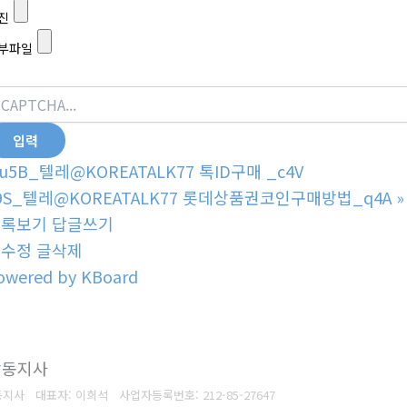
진
부파일
u5B_텔레@KOREATALK77 톡ID구매 _c4V
9S_텔레@KOREATALK77 롯데상품권코인구매방법_q4A
»
목록보기
답글쓰기
글수정
글삭제
owered by KBoard
강동지사
동지사 대표자: 이희석
사업자등록번호: 212-85-27647