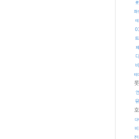
롯
화
테
0
트
테
다
비
전