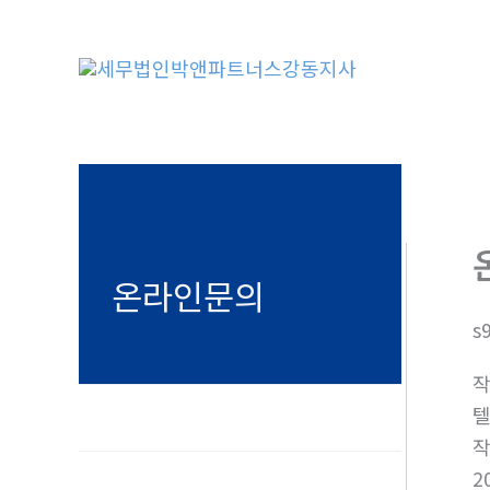
콘
텐
츠
로
건
너
뛰
기
온라인문의
s
텔
2