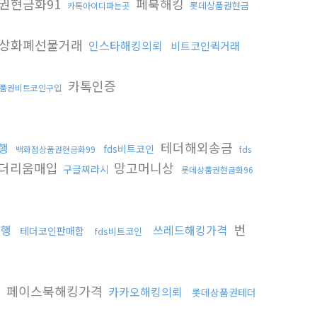
권현금화91
페북해킹
롯데상품권현금
카톡아이디파는곳
상화폐선물거래
인스타해킹의뢰
비트코인퀵거래
카톡인증
품권비트코인구입
테더해외송금
행
fds비트코인
백화점상품권현금화99
fds
더리움매입
망고머니상
구글찌라시
롯데상품권현금화96
번
대행
쓰레드해킹가격
테더코인판매함
fds비트코인
페이스북해킹가격
카카오해킹의뢰
롯데상품권테더