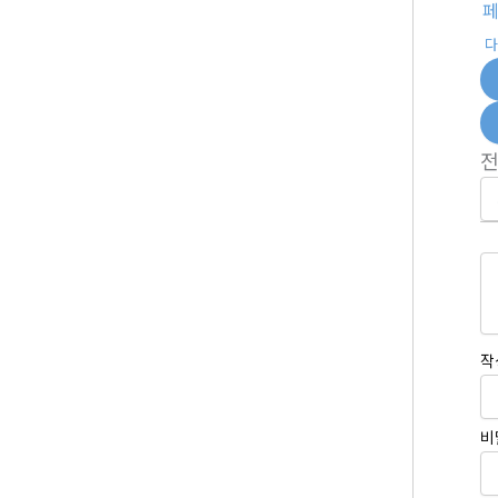
다
작
비