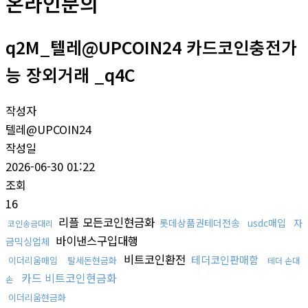
온라인문의
q2M_텔레@UPCOIN24 카드코인충전가
능 장외거래 _q4C
작성자
텔레@UPCOIN24
작성일
2026-06-30 01:22
조회
16
리플 모든코인현금화
롯데상품권테더전송
usdc매입
자
코인송금대리
바이낸스구입대행
금믹싱업체
비트코인환전
테더코인판매함
이더리움매입
탈세돈현금화
테더 손대
카드 비트코인현금화
손
이더리움현금화