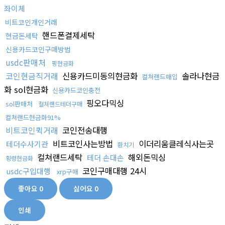
좌이체
비트코인개인거래
핸드폰결제세탁
현금돈세탁
신용카드코인구매방법
usdc판매처
핑현금화
코인현금직거래
신용카드미동의현금화
솔라나현금
컬쳐랜드매입
화 sol현금화
신용카드코인충전
핑오다믹싱
sol판매처
컬쳐랜드테더구매
컬쳐랜드현금화91%
비트코인퀵거래
코인전송대행
비트코인사는방법
이더리움클레식사는곳
테더수사기관
환치기
컬쳐랜드세탁
해외돈믹싱
테더 손대손
횡령현금화
코인구매대행 24시
usdc구입대행
xrp구매
좋아요
0
싫어요
0
인쇄