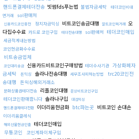
핸드폰결제테더전송
빗썸fds푸는법
불법자금세탁
테더코인비대
sol판매처
면거래
비트코인송금대행
오
정치자금믹싱
신용카드코인충전
알트코인퀵거래
다집수수료
테더코인매입
카드로 코인구입
sol판매처
테더전송대행
세금적게내는방법
코인현금화수수료
비트송금업체
신용카드비트코인구매방법
가상화폐자
테더수사기관
코인대리송금
금세탁
솔라나전송대행
trc20코인전
돈믹싱
세무조사피하는방법
송대행
돈믹싱해외거래소
리플코인대행
문화상품권테더전송
문상비트코인구입
솔라나구입
테더코인판매합니다
대검믹싱
이더리움현금화
btc파는곳
비트코인 손대손
핸드폰결제테더전환
이더리움클레식
테더코인매입
해외선물현금인출
무통코인
코인계좌이체구입