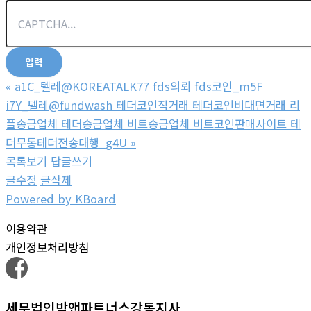
«
a1C_텔레@KOREATALK77 fds의뢰 fds코인_m5F
i7Y_텔레@fundwash 테더코인직거래 테더코인비대면거래 리
플송금업체 테더송금업체 비트송금업체 비트코인판매사이트 테
더무통테더전송대행_g4U
»
목록보기
답글쓰기
글수정
글삭제
Powered by KBoard
이용약관
개인정보처리방침
세무법인박앤파트너스강동지사