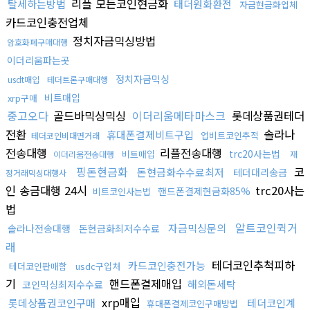
리플 모든코인현금화
탈세하는방법
태더원화환전
자금현금화업체
카드코인충전업체
정치자금믹싱방법
암호화폐구매대행
이더리움파는곳
정치자금믹싱
usdt매입
테더트론구매대행
비트매입
xrp구매
중고오다
골드바믹싱믹싱
이더리움메타마스크
롯데상품권테더
전환
솔라나
휴대폰결제비트구입
업비트코인추적
테더코인비대면거래
전송대행
리플전송대행
trc20사는법
비트매입
이더리움전송대행
재
핑돈현금화
코
돈현금화수수료최저
테더대리송금
정거래믹싱대행사
인 송금대행 24시
trc20사는
핸드폰결제현금화85%
비트코인사는법
법
알트코인퀵거
자금믹싱문의
솔라나전송대행
돈현금화최저수수료
래
테더코인추척피하
카드코인충전가능
테더코인판매함
usdc구입처
기
핸드폰결제매입
해외돈세탁
코인믹싱최저수수료
xrp매입
롯데상품권코인구매
테더코인계
휴대폰결제코인구매방법