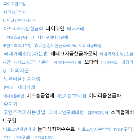
파이코인구입
테더송금업체
비트코인판매사이트
파이코인
아프리카tv돈현금화
테더거래
테더구매테더판매
바이낸스코인삽니다
휴대폰결제현금화85%
이더리움매입
코인 계좌이체구입
국내거래소fds깨는법
재테크자금현금화문의
국내거래소fds송금
오다집
시간
재테크자금믹싱문의
대검믹
정치자금믹싱방법
대검현금화
해외자금
싱
트론리플전송대행
테더거래
돈믹싱
비트송금업체
이더리움현금화
개인지갑고가매입
테더트론매입
환치기
코인추적피하는방법
소액결제비
파이코인구매대행
검돈세탁업체
트구입
돈믹싱최저수수료
tron구입
비트코인개인거래
비트코인사는방법
알트코인구매
돈현금화문의