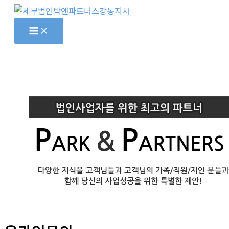
콘
텐
츠
로
건
너
뛰
기