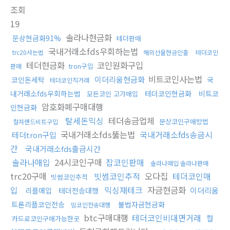
조회
19
솔라나현금화
문상현금화91%
테더판매
국내거래소fds우회하는법
trc20사는법
해외선물현금인출
테더코인
테더현금화
코인원화구입
tron구입
판매
비트코인사는법
이더리움현금화
코인돈세탁
국
테더코인직거래
내거래소fds우회하는법
테더코인현금화
비트코
모든코인 고가매입
암호화폐구매대행
인현금화
탈세돈믹싱
테더송금업체
문상코인구매방법
컬쳐랜드비트구입
국내거래소fds뚫는법
국내거래소fds송금시
테더tron구입
간
국내거래소fds출금시간
솔라나매입
24시코인구매
잡코인판매
솔라나매입 솔라나판매
trc20구매
빗썸코인추적
오다집
테더코인매
빗썸코인추적
입
믹싱재테크
자금현금화
이더리움
리플매입
테더전송대행
트론리플코인전송
불법자금현금화
밈코인전송대행
btc구매대행
테더코인비대면거래
컬
카드로코인구매가능한곳