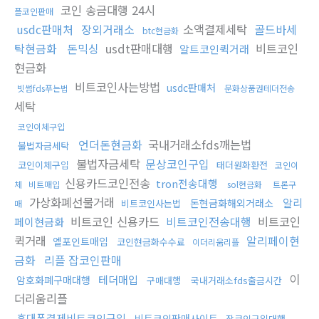
코인 송금대행 24시
플코인판매
usdc판매처
장외거래소
소액결제세탁
골드바세
btc현금화
탁현금화
돈믹싱
usdt판매대행
비트코인
알트코인퀵거래
현금화
비트코인사는방법
usdc판매처
빗썸fds푸는법
문화상품권테더전송
세탁
코인이체구입
언더돈현금화
국내거래소fds깨는법
불법자금세탁
불법자금세탁
문상코인구입
코인이체구입
태더원화환전
코인이
신용카드코인전송
tron전송대행
체
비트매입
sol현금화
트론구
가상화폐선물거래
알리
돈현금화해외거래소
비트코인사는법
매
비트코인 신용카드
비트코인전송대행
비트코인
페이현금화
퀵거래
알리페이현
엘포인트매입
코인현금화수수료
이더리움리플
금화
리플 잡코인판매
이
테더매입
암호화폐구매대행
구매대행
국내거래소fds출금시간
더리움리플
휴대폰결제비트코인구입
비트코인판매사이트
잡코인구입대행