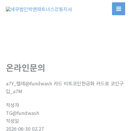
콘
텐
츠
로
건
너
뛰
기
온라인문의
a7Y_텔레@fundwash 카드 비트코인현금화 카드로 코인구
입_a7M
작성자
TG@fundwash
작성일
2026-06-30 02:27