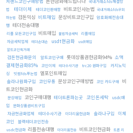
돈현금화해드립니다
쳐랜드코인구매방법
국내거래소fds해결방
테더이체
비트코인사는법
법
테더코인판매함
국내거래소fds우회
검돈믹싱
비트매입
문상비트코인구입
암호화폐전송대
하는법
테더전송대행
행
비트매입
리플 모든코인구입
리플매입
불법자금세탁
usdt현금화
자금세탁업체
테더손대손
usdt매입
알트코인퀵거래
롯데상품권현금화94%
소액
검돈현금화문의
알트코인구매
결제현금화85%
카지노믹
코인이체
trc20 원화구입
테더수사기관
엘포인트매입
싱
빗썸fds푸는법
문상코인구매방법
비
솔라나원화구입
코인무통
코인 카드구매
트코인현금화
코인구매대행
코인돈세탁
테더트론파는곳
usdc매
문상매입
입
문화상품권비트구입
솔라나구입
이체
자금현금화업체
테더수사기관
이더리움현금화
코인
블랙테더코인전송
리플전송대행
비트코인현금화
usdc현금화
이더리움전송
트론 리