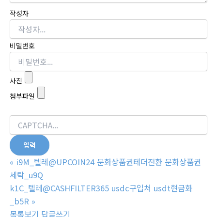
작성자
비밀번호
사진
첨부파일
«
i9M_텔레@UPCOIN24 문화상품권테더전환 문화상품권
세탁_u9Q
k1C_텔레@CASHFILTER365 usdc구입처 usdt현금화
_b5R
»
목록보기
답글쓰기