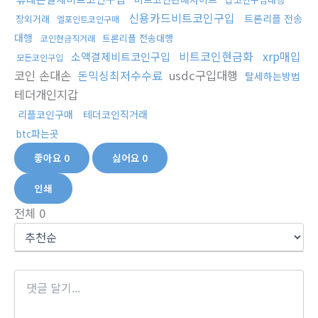
신용카드비트코인구입
트론리플 전송
장외거래
엘포인트코인구매
대행
트론리플 전송대행
코인현금직거래
비트코인현금화
xrp매입
소액결제비트코인구입
모든코인구입
코인 손대손
돈믹싱최저수수료
usdc구입대행
탈세하는방법
테더개인지갑
리플코인구매
테더코인직거래
btc파는곳
좋아요
0
싫어요
0
인쇄
전체
0