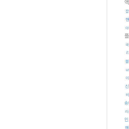
잡
이
플
국
블
u
이
신
송
리
인
핸