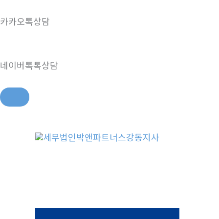
카카오톡상담
네이버톡톡상담
콘
텐
츠
로
건
너
뛰
기