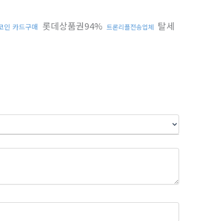
롯데상품권94%
탈세
코인 카드구매
트론리플전송업체