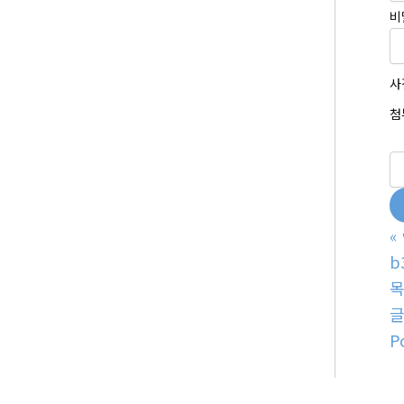
비
사
첨
«
b
P