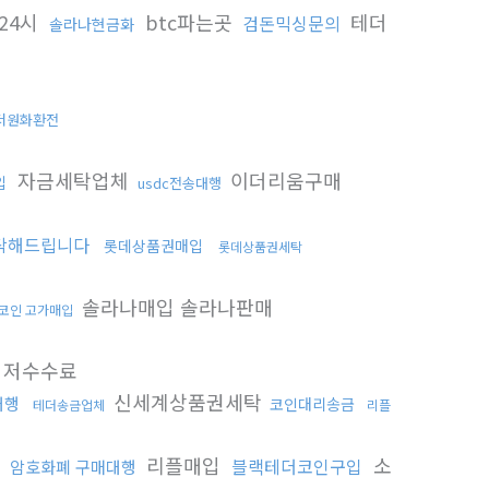
24시
btc파는곳
테더
검돈믹싱문의
솔라나현금화
더원화환전
자금세탁업체
이더리움구매
입
usdc전송대행
탁해드립니다
롯데상품권매입
롯데상품권세탁
솔라나매입 솔라나판매
코인 고가매입
최저수수료
신세계상품권세탁
대행
코인대리송금
테더송금업체
리플
리플매입
소
블랙테더코인구입
암호화폐 구매대행