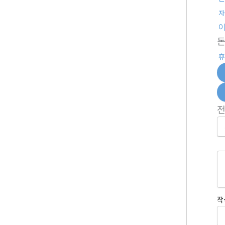
자
휴
작