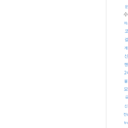
문
자
개
신
핸
2
불
신
전
t