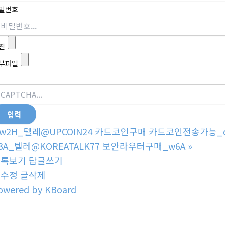
밀번호
진
부파일
w2H_텔레@UPCOIN24 카드코인구매 카드코인전송가능_
3A_텔레@KOREATALK77 보안라우터구매_w6A
»
목록보기
답글쓰기
글수정
글삭제
owered by KBoard