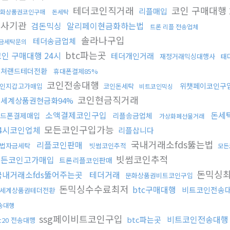
테더코인직거래
코인 구매대행 
리플매입
화상품권코인구매
돈세탁
수사기관
검돈믹싱
알리페이현금화하는법
트론 리플 전송업체
솔라나구입
테더송금업체
금세탁문의
btc파는곳
코인 구매대행 24시
테더개인거래
재정거래믹싱대행사
태
컬쳐랜드테더전환
휴대폰결제85%
코인전송대행
위챗페이코인구
인지갑고가매입
코인돈세탁
비트코인믹싱
코인현금직거래
세계상품권현금화94%
소액결제코인구입
돈세
드폰결제매입
리플송금업체
가상화폐선물거래
모든코인구입가능
4시코인업체
리플삽니다
국내거래소fds뚫는법
리플코인판매
법자금세탁
빗썸코인추적
모든
빗썸코인추적
모든코인고가매입
트론리플코인판매
돈믹싱
국내거래소fds뚫어주는곳
테더거래
문화상품권비트코인구입
돈믹싱수수료최저
btc구매대행
비트코인전송
세계상품권테더전환
송대행
ssg페이비트코인구입
비트코인전송대행
btc파는곳
rc20 전송대행