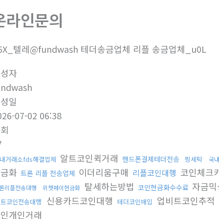
온라인문의
6X_텔레@fundwash 테더송금업체 리플 송금업체_u0L
작성자
undwash
작성일
026-07-02 06:38
조회
7
알트코인퀵거래
핸드폰결제테더전송
내거래소fds해결업체
핑세탁
국내
현금화
이더리움구매
코인체크
리플코인대행
트론 리플 전송업체
탈세하는방법
자금믹
코인현금화수수료
론리플전송대행
위챗페이현금화
신용카드코인대행
업비트코인추적
비트코인전송대행
테더코인매입
코인개인거래