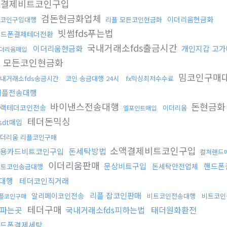
액결제비트코인구입
검돈현금화업체
이더리움현금화
코인구입대행
리플 모든코인현금화
빗썸fds푸는법
핸드폰결제테더전환
국내거래소fds출금시간
이더리움현금화
개인지갑 고
더리움매입
 모든코인현금화
밈코인구매
내거래소fds송금시간
코인 송금대행 24시
fx믹싱최저수수료
리플전송대행
바이낸스전송대행
돈현금
랙테더코인전송
이더리움
엘포인트매입
테더돈믹싱
sdt매입
더리움 리플코인구매
소액결제비트코인구입
돈세탁방법
용카드비트코인구입
컬쳐랜드
이더리움판매
문상비트구입
핸드폰
돈세탁안전업체
비트코인송금대행
대행
테더코인직거래
리플 잡코인판매
알리페이코인전송
비트코인전송대행
비트코인
플코인구매
테더구매
파는곳
국내거래소fds피하는법
태더원화환전
드폰결제세탁