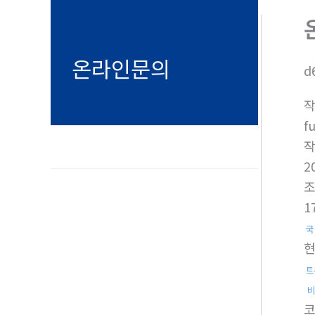
온라인문의
d
f
2
1
국
트