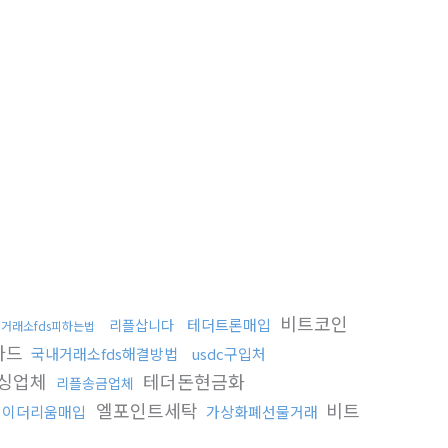
비트코인
테더트론매입
리플삽니다
거래소fds피하는법
카드
국내거래소fds해결방법
usdc구입처
싱업체
테더돈현금화
리플송금업체
엘포인트세탁
비트
이더리움매입
가상화폐선물거래