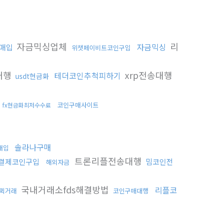
자금믹싱업체
리
자금믹싱
가매입
위챗페이비트코인구입
대행
xrp전송대행
테더코인추척피하기
usdt현금화
화
코인구매사이트
fx현금화최저수수료
솔라나구매
매입
트론리플전송대행
결제코인구입
밈코인전
해외자금
국내거래소fds해결방법
리플코
퀵거래
코인구매대행