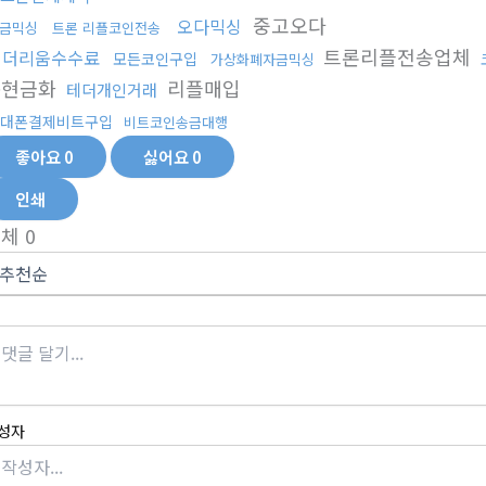
중고오다
오다믹싱
금믹싱
트론 리플코인전송
트론리플전송업체
이더리움수수료
모든코인구입
가상화폐자금믹싱
돈현금화
리플매입
테더개인거래
대폰결제비트구입
비트코인송금대행
좋아요
0
싫어요
0
인쇄
전체
0
성자