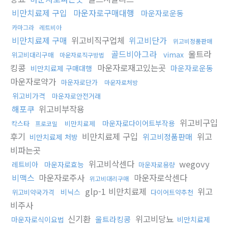
비만치료제 구입
마운자로구매대행
마운자로운동
카마그라
레트비아
비만치료제 구매
위고비직구업체
위고비단가
위고비정품판매
골드비아그라
울트라
vimax
위고비대리구매
마운자로직구방법
킹콩
마운자로재고있는곳
마운자로운동
비만치료제 구매대행
마운자로약가
마운자로단가
마운자로처방
위고비가격
마운자로안전거래
해포쿠
위고비부작용
위고비구입
마운자로다이어트부작용
칵스타
비만치료제
프로코밀
후기
비만치료제 구입
위고
위고비정품판매
비만치료제 처방
비파는곳
위고비삭센다
wegovy
레트비아
마운자로효능
마운자로용량
비맥스
마운자로주사
마운자로삭센다
위고비대리구매
glp-1 비만치료제
위고
비닉스
위고비약국가격
다이어트약추천
비주사
신기환
위고비당뇨
울트라킹콩
마운자로식이요법
비만치료제