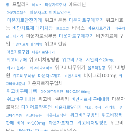
프릴리지
아드레닌
방
마운자로주사
비닉스
마운자로다이어트약추천
마운자로헬스
마운자로안전거래
위고비운동
마운자로구매후기
위고비효
능
비만치료제 대리처방
비닉스
마운자로건강
마운자
프로코밀
마운자로심부름
마운자로구매후기
비만치료제 구
로국내가격
입
위고비런닝
비만치료제 대리처방
마운자로구입
마운자로달리기
위고비처방방법
위고비구매
위고비구매
시알리스20mg
위고비나무위키
위고비병
울트라킹콩
위고비달리기
위고비다이어트
원
비아그라100mg
위고비부작용
마운자로재고
비만치료제
위
마운자로직구업체
고비국내출시
위고비구매대행
다이어트약추천
비아그라100mg
위고비나무위키
마운자
위고비구매대행
비만치료제 구매대행
로처방
다이어트약추천
마운자로달리기
신기환
위고비주사
위
위고비직구방법
위고비정품
마운자로식단
고비심부름
위고비운동
위고비처방방법
위고비
판매
마운자로재고
비아그라100mg
당뇨
마운자로파는곳
골드시알리스