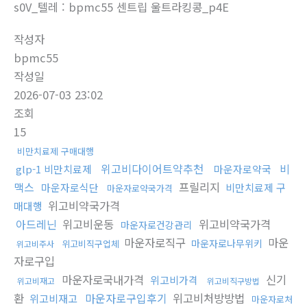
s0V_텔레 : bpmc55 센트립 울트라킹콩_p4E
작성자
bpmc55
작성일
2026-07-03 23:02
조회
15
비만치료제 구매대행
위고비다이어트약추천
비
glp-1 비만치료제
마운자로약국
맥스
프릴리지
마운자로식단
비만치료제 구
마운자로약국가격
위고비약국가격
매대행
아드레닌
위고비운동
위고비약국가격
마운자로건강관리
마운자로직구
마운
마운자로나무위키
위고비직구업체
위고비주사
자로구입
마운자로국내가격
신기
위고비가격
위고비재고
위고비직구방법
환
마운자로구입후기
위고비처방방법
위고비재고
마운자로처