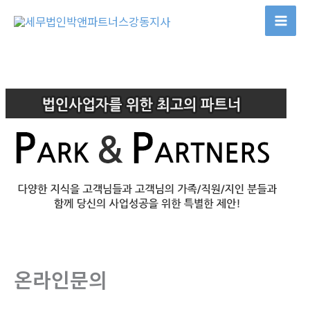
콘
텐
츠
로
건
너
뛰
기
온라인문의