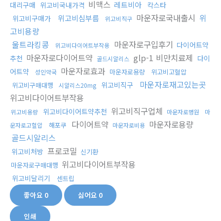
비맥스
레트비아
대리구매
위고비국내가격
칵스타
마운자로국내출시
위
위고비심부름
위고비구매가
위고비직구
고비용량
울트라킹콩
마운자로구입후기
다이어트약
위고비다이어트부작용
마운자로다이어트약
glp-1 비만치료제
추천
다이
골드시알리스
마운자로효과
어트약
마운자로용량
위고비고혈압
성인약국
마운자로재고있는곳
위고비직구
위고비구매대행
시알리스20mg
위고비다이어트부작용
위고비직구업체
위고비다이어트약추천
위고비용량
마운자로병원
마
다이어트약
마운자로용량
해포쿠
운자로고혈압
마운자로비용
골드시알리스
프로코밀
위고비처방
신기환
위고비다이어트부작용
마운자로구매대행
위고비달리기
센트립
좋아요
0
싫어요
0
인쇄