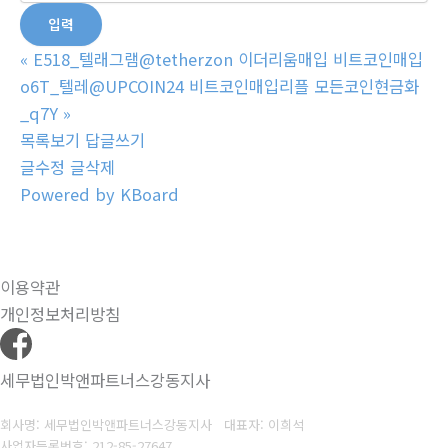
«
E518_텔래그램@tetherzon 이더리움매입 비트코인매입
o6T_텔레@UPCOIN24 비트코인매입리플 모든코인현금화
_q7Y
»
목록보기
답글쓰기
글수정
글삭제
Powered by KBoard
이용약관
개인정보처리방침
세무법인박앤파트너스강동지사
회사명: 세무법인박앤파트너스강동지사 대표자: 이희석
사업자등록번호: 212-85-27647