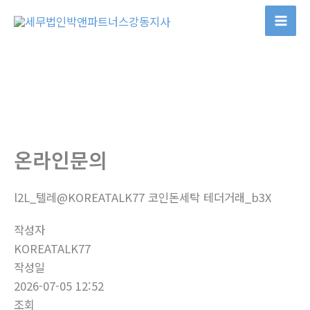
콘
텐
츠
로
건
너
뛰
기
온라인문의
l2L_텔레@KOREATALK77 코인돈세탁 테더거래_b3X
작성자
KOREATALK77
작성일
2026-07-05 12:52
조회