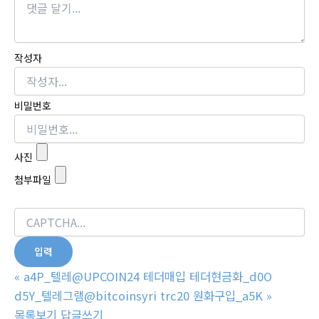
작성자
비밀번호
사진
첨부파일
«
a4P_텔레@UPCOIN24 테더매입 테더현금화_d0O
d5Y_텔레그램@bitcoinsyri trc20 원화구입_a5K
»
목록보기
답글쓰기