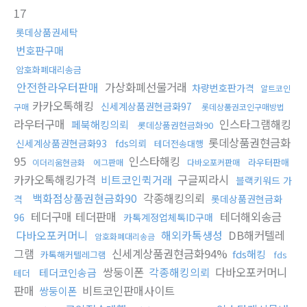
17
롯데상품권세탁
번호판구매
암호화폐대리송금
안전한라우터판매
가상화폐선물거래
차량번호판가격
알트코인
카카오톡해킹
신세계상품권현금화97
구매
롯데상품권코인구매방법
라우터구매
인스타그램해킹
페북해킹의뢰
롯데상품권현금화90
롯데상품권현금화
신세계상품권현금화93
fds의뢰
테더전송대행
95
인스타해킹
라우터판매
이더리움현금화
에그판매
다바오포커판매
카카오톡해킹가격
비트코인퀵거래
구글찌라시
블랙키워드 가
백화점상품권현금화90
각종해킹의뢰
격
롯데상품권현금화
테더구매 테더판매
테더해외송금
96
카톡계정업체톡ID구매
다바오포커머니
해외카톡생성
DB해커텔레
암호화폐대리송금
그램
신세계상품권현금화94%
fds해킹
카톡해커텔레그램
fds
쌍둥이폰
각종해킹의뢰
다바오포커머니
테더코인송금
테더
판매
비트코인판매사이트
쌍둥이폰