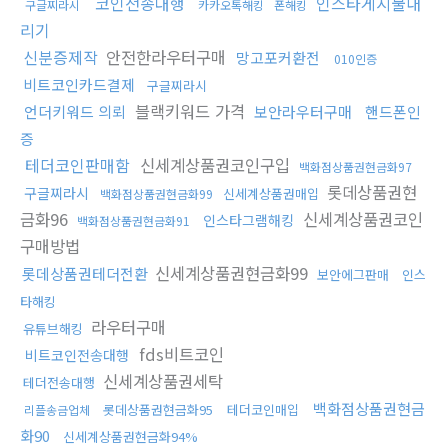
코인전송대행
인스타게시물내
구글찌라시
카카오톡해킹
폰해킹
리기
신분증제작
안전한라우터구매
망고포커환전
010인증
비트코인카드결제
구글찌라시
블랙키워드 가격
언더키워드 의뢰
보안라우터구매
핸드폰인
증
테더코인판매함
신세계상품권코인구입
백화점상품권현금화97
롯데상품권현
구글찌라시
신세계상품권매입
백화점상품권현금화99
금화96
신세계상품권코인
인스타그램해킹
백화점상품권현금화91
구매방법
신세계상품권현금화99
롯데상품권테더전환
보안에그판매
인스
타해킹
라우터구매
유튜브해킹
fds비트코인
비트코인전송대행
신세계상품권세탁
테더전송대행
백화점상품권현금
롯데상품권현금화95
테더코인매입
리플송금업체
화90
신세계상품권현금화94%