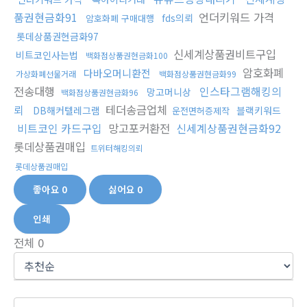
품권현금화91
언더키워드 가격
fds의뢰
암호화폐 구매대행
롯데상품권현금화97
신세계상품권비트구입
비트코인사는법
백화점상품권현금화100
암호화폐
다바오머니환전
가상화폐선물거래
백화점상품권현금화99
전송대행
인스타그램해킹의
망고머니상
백화점상품권현금화96
뢰
테더송금업체
DB해커텔레그램
블랙키워드
운전면허증제작
비트코인 카드구입
망고포커환전
신세계상품권현금화92
롯데상품권매입
트위터해킹의뢰
롯데상품권매입
좋아요
0
싫어요
0
인쇄
전체
0