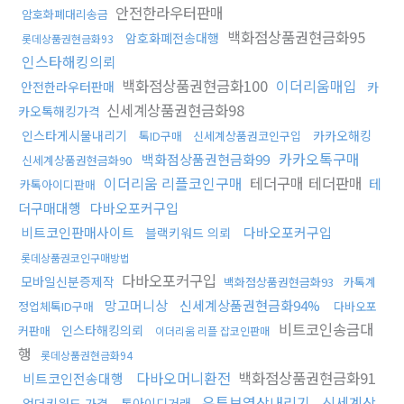
안전한라우터판매
암호화폐대리송금
백화점상품권현금화95
암호화폐전송대행
롯데상품권현금화93
인스타해킹의뢰
백화점상품권현금화100
이더리움매입
안전한라우터판매
카
신세계상품권현금화98
카오톡해킹가격
인스타게시물내리기
카카오해킹
톡ID구매
신세계상품권코인구입
카카오톡구매
백화점상품권현금화99
신세계상품권현금화90
이더리움 리플코인구매
테더구매 테더판매
테
카톡아이디판매
더구매대행
다바오포커구입
비트코인판매사이트
다바오포커구입
블랙키워드 의뢰
롯데상품권코인구매방법
다바오포커구입
모바일신분증제작
백화점상품권현금화93
카톡계
망고머니상
신세계상품권현금화94%
정업체톡ID구매
다바오포
비트코인송금대
인스타해킹의뢰
커판매
이더리움 리플 잡코인판매
행
롯데상품권현금화94
다바오머니환전
백화점상품권현금화91
비트코인전송대행
유튜브영상내리기
신세계상
언더키워드 가격
톡아이디거래