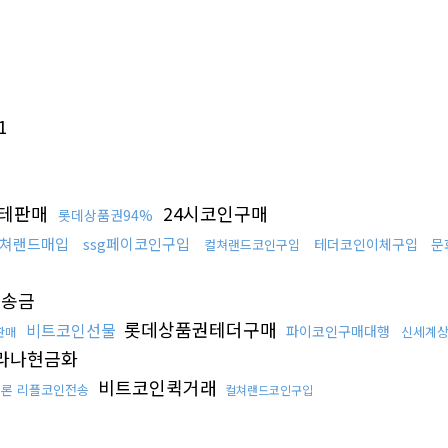
1
테판매
24시코인구매
롯데상품권94%
쳐랜드매입
ssg페이코인구입
테더코인이체구입
문
컬쳐랜드코인구입
리송금
롯데상품권테더구매
비트코인선물
파이코인구매대행
신세계
판매
라나현금화
비트코인퀵거래
트론 리플코인전송
컬쳐랜드코인구입