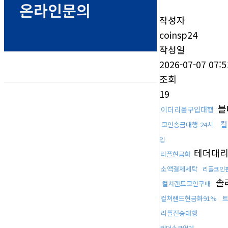
온라인문의
작성자
coinsp24
작성일
2026-07-07 07:5
조회
19
블
이더리움구입대행
컬
코인송금대행 24시
입
테더대
리플현금화
소액결제세탁
리플코인
솔
컬쳐랜드코인구매
컬쳐랜드현금화91%
리플전송대행
테더송금업체