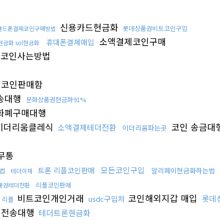
신용카드현금화
롯데상품권비트코인구입
핸드폰결제코인구매방법
소액결제코인구매
휴대폰결제매입
금화 sol현금화
코인사는방법
코인판매함
송대행
문화상품권현금화91%
화폐구매대행
이더리움클레식
코인 송금대행
소액결제테더전환
이더리움파는곳
무통
모든코인구입
트론 리플코인판매
법
알리페이현금화하는법
테더이체
리플코인판매
품권테더전환
비트코인개인거래
코인해외지갑 매입
롯데
usdc구입처
 리플
인전송대행
테더트론현금화