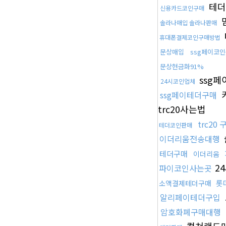
테더
신용카드코인구매
솔라나매입 솔라나판매
휴대폰결제코인구매방법
문상매입
ssg페이코
문상현금화91%
ssg
24시코인업체
ssg페이테더구매
trc20사는법
trc20 
테더코인판매
이더리움전송대행
테더구매
이더리움
2
파이코인사는곳
롯
소액결제테더구매
알리페이테더구입
암호화폐구매대행