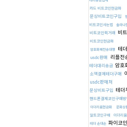
카드 비트코인현금화
문상비트코인구입
비트코인사는법
솔라나현
비트
비트코인퀵거래
비트코인현금화
테더
암호화폐전송대행
리플전
usdc판매
암호
테더대리송금
소액결제테더구매
usdc판매처
테더
문상비트구입
핸드폰결제코인구매방
이더리움현금화
문화상
알트코인구매
이더리움
파이코
테더 손대손