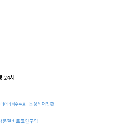
 24시
문상테더전환
테더최저수수료
상품권비트코인구입