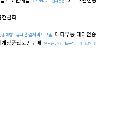
알트코인매입
비트코인전송
카드로테더구입하는법
움현금화
테더무통 테더전송
휴대폰결제비트구입
전송대행
세계상품권코인구매
핸드폰결제비트구입
테더코인매