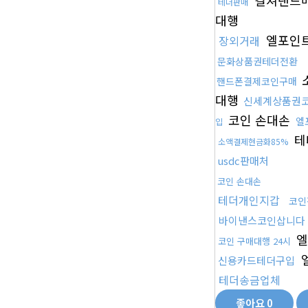
컬쳐랜드
테더판매
대행
엘포인
장외거래
문화상품권테더전환
핸드폰결제코인구매
대행
신세계상품권
코인 손대손
엘
입
테
소액결제현금화85%
usdc판매처
코인 손대손
테더개인지갑
코인
바이낸스코인삽니다
엘
코인 구매대행 24시
신용카드테더구입
테더송금업체
좋아요
0