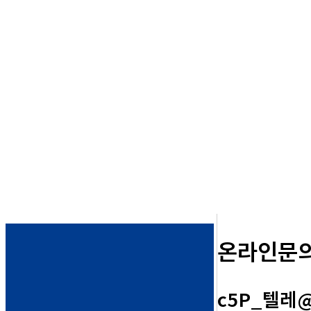
온라인문
c5P_텔레