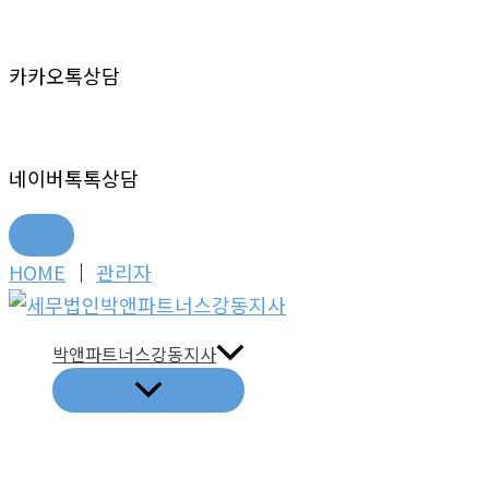
카카오톡상담
네이버톡톡상담
콘
HOME
│
관리자
텐
츠
박앤파트너스강동지사
로
건
너
뛰