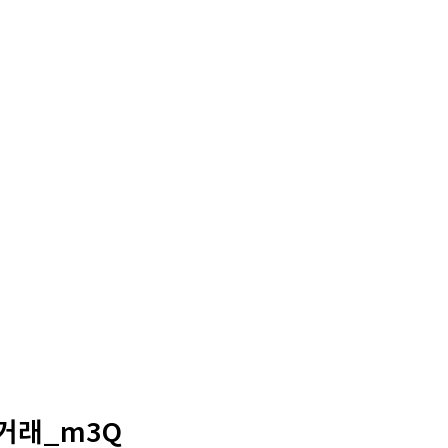
퀵거래_m3Q