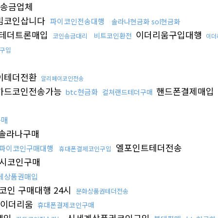
송금업체
밈코인삽니다
파이코인전송대행
솔라나현금화 sol현금화
테더트론매입
이더리움구입대행
비트코인환전
코인송금대리
이더
인구입
페이테더전환
알리페이코인전송
카드코인전송가능
핸드폰결제매입
btc현금화
컬쳐랜드테더구매
구매
솔라나구매
엘포인트테더전송
파이코인구매대행
휴대폰결제코인구입
4시코인구매
데상품권매입
코인 구매대행 24시
문화상품권테더전송
이더리움
휴대폰결제코인구매