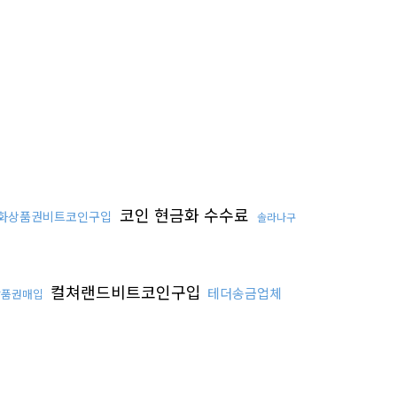
코인 현금화 수수료
화상품권비트코인구입
솔라나구
컬쳐랜드비트코인구입
테더송금업체
상품권매입