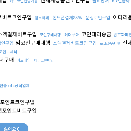
매입
신세계상품권코인구입
블테판매
btc현금화
카드코인전송가능
트비트코인구입
이더리
핸드폰결제85%
문상코인구입
암호화폐
소액결제비트구입
코인대리송금
테더구매
암호화폐
코인구매대행
밈코인구매대행
신
소액결제비트코인구입
코인구입
usdc전송대행
포인트세탁
더구매
비트매입
테더코인매입
전송 otc공식업체
포인트코인구입
엘포인트비트구입
싫어요
0