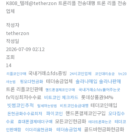
K808_텔레@tetherzon 트론리플 전송대행 트론 리플 전송
업체
작성자
tetherzon
작성일
2026-07-09 02:12
조회
14
국내거래소fds증빙
24시코인업체
리플코인구매
코인대리송금
trc20
테더송금업체
솔라나매입 솔라나판매
핑오다현금화
사는법
트론 리플코인판매
국내거래소fds뚫어주는곳
핸드폰결제코인구매
fx믹싱최저수수료
롯데상품권94%
비트코인 체크카드
빗썸코인추적
테더코인매입
비트코인송금대행
탈세하는방법
핸드폰결제코인구입
파이코인
오다집수
돈현금화수수료최저
모든코인현금화
수료
휴대폰결제테더구매
테더코
테더트론파는곳
골드바현금화현금화
테더송금업체
인판매함
이더리움현금화