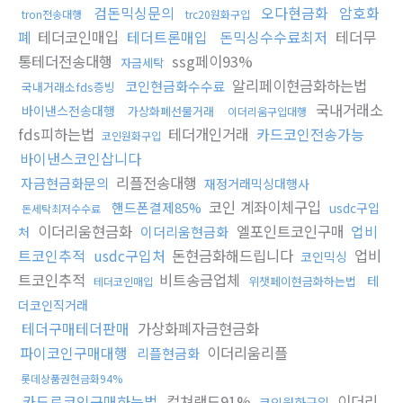
검돈믹싱문의
오다현금화
암호화
tron전송대행
trc20원화구입
폐
테더코인매입
테더트론매입
돈믹싱수수료최저
테더무
통테더전송대행
ssg페이93%
자금세탁
알리페이현금화하는법
코인현금화수수료
국내거래소fds증빙
국내거래소
바이낸스전송대행
가상화폐선물거래
이더리움구입대행
fds피하는법
테더개인거래
카드코인전송가능
코인원화구입
바이낸스코인삽니다
리플전송대행
자금현금화문의
재정거래믹싱대행사
코인 계좌이체구입
핸드폰결제85%
usdc구입
돈세탁최저수수료
이더리움현금화
엘포인트코인구매
업비
이더리움현금화
처
트코인추적
usdc구입처
돈현금화해드립니다
업비
코인믹싱
트코인추적
비트송금업체
테
위챗페이현금화하는법
테더코인매입
더코인직거래
테더구매테더판매
가상화폐자금현금화
파이코인구매대행
이더리움리플
리플현금화
롯데상품권현금화94%
카드로코인구매하는법
컬쳐랜드91%
이더리
코인원화구입