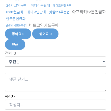
24시코인구매
이더리움판매
테더코인판매함
아프리카tv돈현금화
usdc현금화
테더코인판매
빗썸fds푸는법
현금돈현금화
비트코인카드구매
솔라나원화구입
좋아요
0
싫어요
0
인쇄
전체
0
작성자