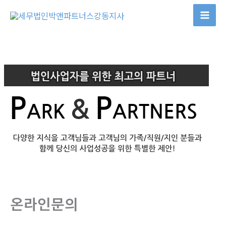
콘
텐
츠
로
건
너
뛰
기
온라인문의