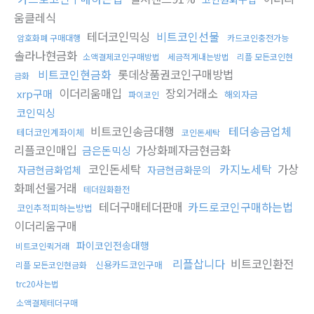
움클레식
테더코인믹싱
비트코인선물
암호화폐 구매대행
카드코인충전가능
솔라나현금화
소액결제코인구매방법
세금적게내는방법
리플 모든코인현
비트코인현금화
롯데상품권코인구매방법
금화
이더리움매입
장외거래소
xrp구매
해외자금
파이코인
코인믹싱
비트코인송금대행
테더송금업체
테더코인계좌이체
코인돈세탁
리플코인매입
가상화폐자금현금화
금은돈믹싱
코인돈세탁
카지노세탁
가상
자금현금화업체
자금현금화문의
화폐선물거래
테더원화환전
테더구매테더판매
카드로코인구매하는법
코인추적피하는방법
이더리움구매
파이코인전송대행
비트코인퀵거래
리플삽니다
비트코인환전
신용카드코인구매
리플 모든코인현금화
trc20사는법
소액결제테더구매