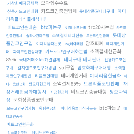
오다집수수료
가상화폐자금세탁
카드코인충전업체
이더
신용카드코인대행
롯데상품권테더구매
리움클레식클레식매입
btc파는곳
trc20사는법
비트코인손대손
빗썸fds푸는법
카드코
롯데상
소액결제테더전송
인충전업체
솔라나원화구입
모든코인현금화
품권코인구입
암호화폐
이더리움파는곳
테더개인거
ssg페이매입
소액결제현금화
카드로코인구매하는법
래
파이코인전송대행
85%
테더구매 테더판매
국내거래소fds해결업체
신용카드코인
sol구입
암호화폐구매대행
컬쳐랜드코인구매방법
구매
소액결
테더개인거래
이더리움현금화
리플코인매입
제코인구매방법
이
소액결제85%
트론리플코인판매
재
핑오다현금화
더리움현금화
정거래현금화대행사
비트코인송금대행
핑오다믹
자금현금화
싱
문화상품권코인구매
btc파는곳
모든코인구입가능
횡령현금화
이더리움클레식사는곳
테
더코인송금
비트코인현금화
테더트론현금화
리플코인구매