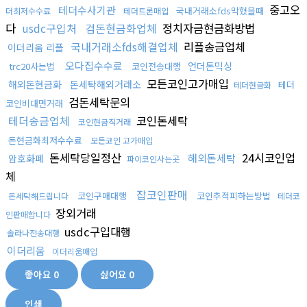
중고오
테더수사기관
국내거래소fds막혔을때
더최저수수료
테더트론매입
다
usdc구입처
검돈현금화업체
정치자금현금화방법
국내거래소fds해결업체
리플송금업체
이더리움 리플
오다집수수료
언더돈믹싱
trc20사는법
코인전송대행
모든코인고가매입
해외돈현금화
돈세탁해외거래소
테더
테더현금화
검돈세탁문의
코인비대면거래
테더송금업체
코인돈세탁
코인현금직거래
돈현금화최저수수료
모든코인 고가매입
돈세탁당일정산
24시코인업
해외돈세탁
암호화폐
파이코인사는곳
체
잡코인판매
코인구매대행
코인추적피하는방법
돈세탁해드립니다
테더코
장외거래
인판매합니다
usdc구입대행
솔라나전송대행
이더리움
이더리움매입
좋아요
0
싫어요
0
인쇄