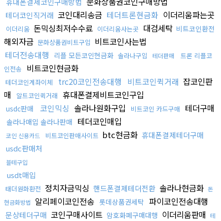
문화상품권코인구매방법
휴대폰결제코인구매방법
코인대리송금
테더트론현금화
이더리움파는곳
테더코인직거래
돈믹싱최저수수료
대검세탁
비트코인환전
이더리움
이더리움사는곳
해외자금
비트코인사는법
문화상품권비트구입
테더전송대행
리플 모든코인현금화
솔라나구입
트론 리플코
테더판매
비트코인현금화
인전송
trc20코인전송대행
비트코인퀵거래
잡코인판
테더코인계좌이체
매
휴대폰결제비트코인구입
알트코인퀵거래
코인믹싱
솔라나원화구입
테더구매
usdc판매
비트코인 카드구매
테더코인매입
솔라나매입 솔라나판매
btc현금화
휴대폰결제테더구매
비트코인판매사이트
코인 신용카드
usdc판매처
블테구입
usdt매입
정치자금믹싱
솔라나현금화
핸드폰결제테더전환
태더원화환전
돈
알리페이코인전송
파이코인전송대행
롯데상품권세탁
현금화방법
코인구매사이트
이더리움판매
문상테더구매
암호화폐구매대행
테