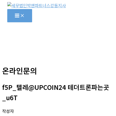
콘
텐
츠
로
건
너
뛰
기
온라인문의
f5P_텔레@UPCOIN24 테더트론파는곳
_u6T
작성자