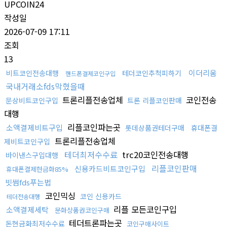
UPCOIN24
작성일
2026-07-09 17:11
조회
13
이더리움
비트코인전송대행
테더코인추척피하기
핸드폰결제코인구입
국내거래소fds막혔을때
트론리플전송업체
코인전송
문상비트코인구입
트론 리플코인판매
대행
리플코인파는곳
소액결제비트구입
롯데상품권테더구매
휴대폰결
트론리플전송업체
제비트코인구입
테더최저수수료
trc20코인전송대행
바이낸스구입대행
리플코인판매
신용카드비트코인구입
휴대폰결제현금화85%
빗썸fds푸는법
코인믹싱
코인 신용카드
테더전송대행
리플 모든코인구입
소액결제세탁
문화상품권코인구매
테더트론파는곳
돈현금화최저수수료
코인구매사이트