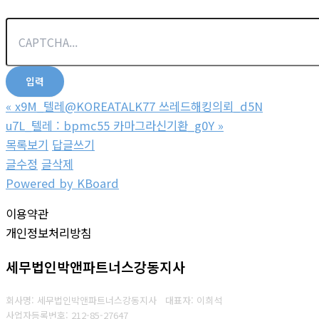
«
x9M_텔레@KOREATALK77 쓰레드해킹의뢰_d5N
u7L_텔레 : bpmc55 카마그라신기환_g0Y
»
목록보기
답글쓰기
글수정
글삭제
Powered by KBoard
이용약관
개인정보처리방침
세무법인박앤파트너스강동지사
회사명: 세무법인박앤파트너스강동지사 대표자: 이희석
사업자등록번호: 212-85-27647