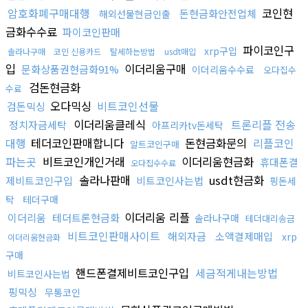
암호화폐구매대행
코인현
돈현금화안전업체
해외선물현금인출
금화수수료
파이코인판매
파이코인구
xrp구입
솔라나구매
코인 신용카드
탈세하는방법
usdt매입
입
이더리움구매
문화상품권현금화91%
이더리움수수료
오다집수
검돈현금화
수료
오다믹싱
비트코인선물
검돈믹싱
이더리움클레식
트론리플 전송
정치자금세탁
아프리카tv돈세탁
대행
테더코인판매합니다
돈현금화문의
리플코인
알트코인구매
파는곳
비트코인개인거래
이더리움현금화
휴대폰결
오다집수수료
솔라나판매
usdt현금화
제비트코인구입
비트코인사는법
핑돈세
탁
테더구매
이더리움 리플
이더리움
테더트론현금화
솔라나구매
테더대리송금
비트코인판매사이트
해외자금
소액결제매입
xrp
이더리움현금화
구매
핸드폰결제비트코인구입
세금적게내는방법
비트코인사는법
핑믹싱
무통코인