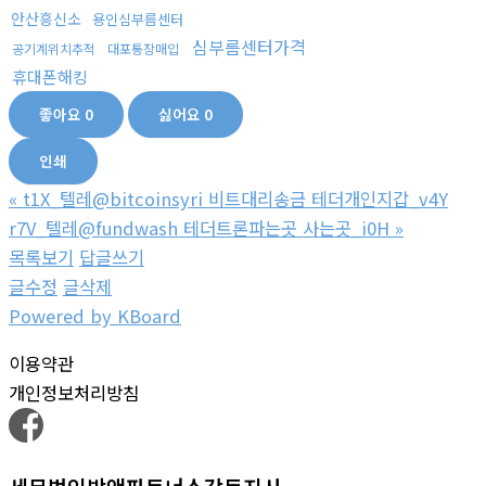
안산흥신소
용인심부름센터
심부름센터가격
공기계위치추적
대포통장매입
휴대폰해킹
좋아요
0
싫어요
0
인쇄
«
t1X_텔레@bitcoinsyri 비트대리송금 테더개인지갑_v4Y
r7V_텔레@fundwash 테더트론파는곳 사는곳_i0H
»
목록보기
답글쓰기
글수정
글삭제
Powered by KBoard
이용약관
개인정보처리방침