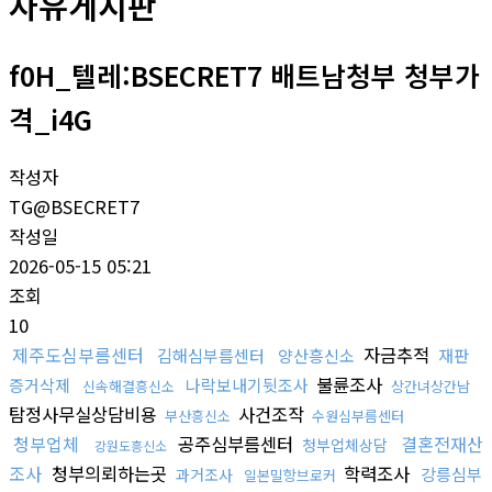
자유게시판
f0H_텔레:BSECRET7 배트남청부 청부가
격_i4G
작성자
TG@BSECRET7
작성일
2026-05-15 05:21
조회
10
제주도심부름센터
자금추적
김해심부름센터
양산흥신소
재판
불륜조사
증거삭제
나락보내기뒷조사
신속해결흥신소
상간녀상간남
탐정사무실상담비용
사건조작
부산흥신소
수원심부름센터
청부업체
공주심부름센터
결혼전재산
청부업체상담
강원도흥신소
조사
청부의뢰하는곳
학력조사
강릉심부
과거조사
일본밀항브로커