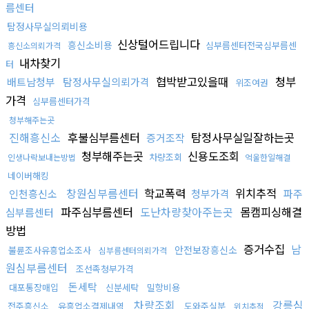
름센터
탐정사무실의뢰비용
신상털어드립니다
흥신소비용
심부름센터전국심부름센
흥신소의뢰가격
내차찾기
터
협박받고있을때
청부
배트남청부
탐정사무실의뢰가격
위조여권
가격
심부름센터가격
청부해주는곳
진해흥신소
후불심부름센터
탐정사무실일잘하는곳
증거조작
청부해주는곳
신용도조회
차량조회
인생나락보내는방법
억울한일해결
네이버해킹
창원심부름센터
학교폭력
위치추적
인천흥신소
청부가격
파주
파주심부름센터
도난차량찾아주는곳
몸캠피싱해결
심부름센터
방법
증거수집
남
안전보장흥신소
불륜조사유흥업소조사
심부름센터의뢰가격
원심부름센터
조선족청부가격
돈세탁
대포통장매입
신분세탁
밀항비용
차량조회
강릉심
전주흥신소
유흥업소결제내역
도와주실분
위치추적