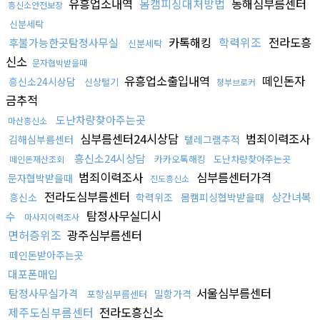
유흥업소내역
몸캠피싱대처방법
동해심부름센터
흥신소안전보장
신분세탁
카톡해킹
학력위조
전라도흥
후불가능한곳탐정사무실
신분세탁
신소
문자협박받을때
유흥업소출입내역
떼인돈자
흥신소24시상담
신상털기
청부브로커
금추적
도난차량찾아주는곳
마산흥신소
심부름센터24시상담
범죄이력조사
김해심부름센터
텔레그램추적
흥신소24시상담
카카오톡해킹
도난차량찾아주는곳
떼인돈재산조회
범죄이력조사
심부름센터가격
문자협박받을때
진도흥신소
전라도심부름센터
상간녀복
흥신소
학력위조
몸캠피싱협박받을때
탐정사무실디시
수
마사지이력조사
면허증위조
광주심부름센터
떼인돈받아주는곳
대포폰매입
서울심부름센터
탐정사무실가격
밀항가격
포항심부름센터
제주도심부름센터
전라도흥신소