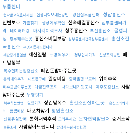
부름센터
성남흥신소
양산심부름센터
인생나락보내는방법
협박받고있을때해결
신변보호
신속해결흥신소
심부름센터가
가출찾기
생상여부확인
청주흥신소
몸캠피
격
마사지이력조사
부산흥신소
네이버해킹
싱
흥신소비밀보장
흥신소전
청부해주는곳
심부름센터전국심부름센터
국흥신소
무엇이든해드립니다
재산열람
배
누명씌우기
청부업체가격
신상조회방법
재판증거물열람
트남청부
떼인돈받아주는곳
복수잘하는법흥신소
밀항비용
위치추적
중국밀항브로커
통화내역추적
대포폰구매
사람
예금잔액조회
나락보내기뒷조사
제주도흥신소
미수금받아주는곳
찾아주는곳
누명벗기
상간남복수
흥신소일잘하는곳
밀항가격
복수하는방법
흥신소의뢰가
대포차찾기
창원흥신소
몸캠피싱
격
통화내역추적
문자협박받을때
증거조작
선불유심판매
도와주세요
사람찾아드립니다
불륜조사
탐정사무실저렴한곳