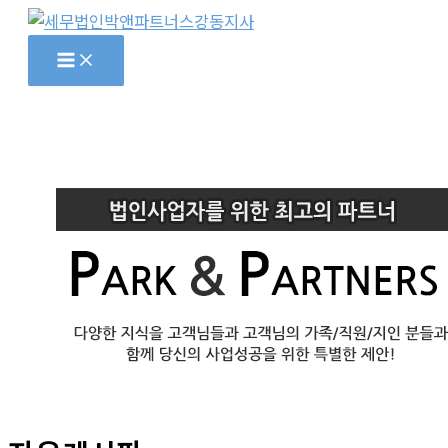
콘
텐
츠
로
건
너
뛰
기