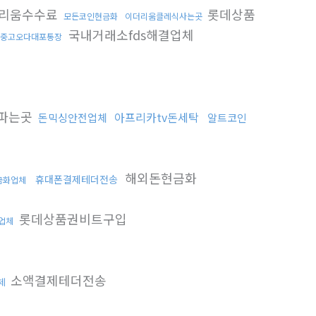
리움수수료
롯데상품
모든코인현금화
이더리움클레식사는곳
국내거래소fds해결업체
중고오다대포통장
파는곳
아프리카tv돈세탁
돈믹싱안전업체
알트코인
해외돈현금화
휴대폰결제테더전송
금화업체
롯데상품권비트구입
업체
소액결제테더전송
체