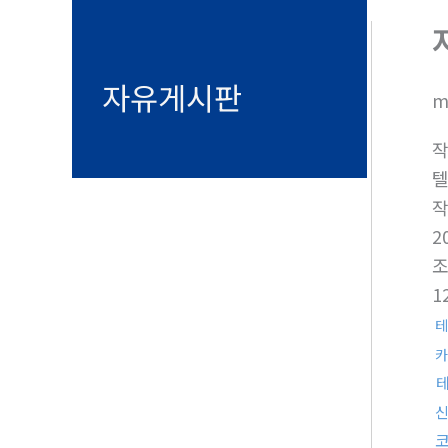
자유게시판
m
텔
2
1
테
카