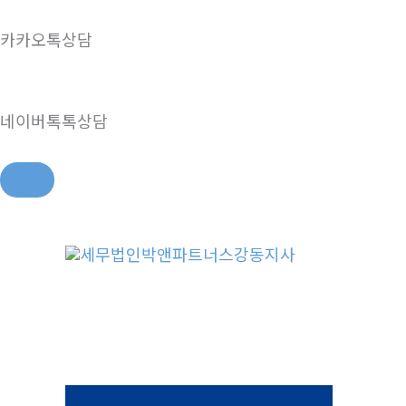
카카오톡상담
네이버톡톡상담
콘
텐
츠
로
건
너
뛰
기