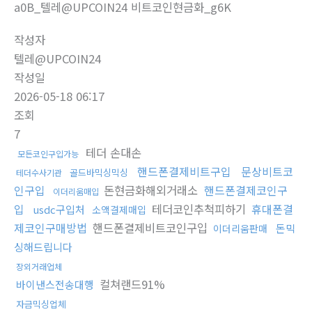
a0B_텔레@UPCOIN24 비트코인현금화_g6K
작성자
텔레@UPCOIN24
작성일
2026-05-18 06:17
조회
7
테더 손대손
모든코인구입가능
핸드폰결제비트구입
문상비트코
골드바믹싱믹싱
테더수사기관
인구입
돈현금화해외거래소
핸드폰결제코인구
이더리움매입
입
테더코인추척피하기
휴대폰결
usdc구입처
소액결제매입
제코인구매방법
핸드폰결제비트코인구입
돈믹
이더리움판매
싱해드립니다
장외거래업체
컬쳐랜드91%
바이낸스전송대행
자금믹싱업체