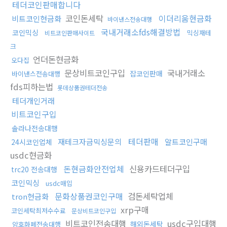
테더코인판매합니다
코인돈세탁
이더리움현금화
비트코인현금화
바이낸스전송대행
국내거래소fds해결방법
코인믹싱
믹싱재테
비트코인판매사이트
크
언더돈현금화
오다집
문상비트코인구입
국내거래소
잡코인판매
바이낸스전송대행
fds피하는법
롯데상품권테더전송
테더개인거래
비트코인구입
솔라나전송대행
테더판매
재테크자금믹싱문의
알트코인구매
24시코인업체
usdc현금화
돈현금화안전업체
신용카드테더구입
trc20 전송대행
코인믹싱
usdc매입
문화상품권코인구매
검돈세탁업체
tron현금화
xrp구매
코인세탁최저수수료
문상비트코인구입
비트코인전송대행
usdc구입대행
해외돈세탁
암호화폐전송대행