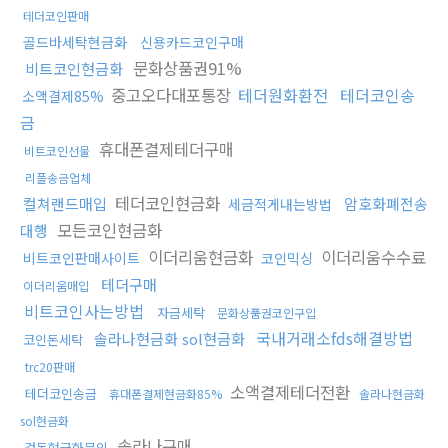
테더코인판매
골드바세탁현금화
신용카드코인구매
문화상품권91%
비트코인현금화
중고오다대포통장
테더원화환전
테더코인송
소액결제85%
금
휴대폰결제테더구매
비트코인선물
리플송금업체
테더코인현금화
컬쳐랜드매입
암호화폐전송
세금적게내는방법
모든코인현금화
대행
이더리움현금화
이더리움수수료
비트코인판매사이트
코인믹싱
테더구매
이더리움매입
비트코인사는방법
자금세탁
문화상품권코인구입
국내거래소fds해결방법
솔라나현금화 sol현금화
코인돈세탁
trc20판매
소액결제테더전환
테더코인송금
휴대폰결제현금화85%
솔라나현금화
sol현금화
솔라나구매
검돈현금화문의