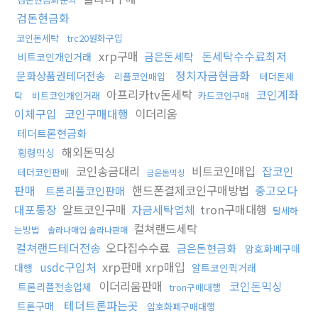
검돈현금화
코인돈세탁
trc20원화구입
xrp구매
돈세탁수수료최저
금은돈세탁
비트코인개인거래
정치자금현금화
문화상품권테더전송
리플코인매입
테더돈세
아프리카tv돈세탁
코인계좌
탁
비트코인개인거래
카드코인구매
이체구입
코인구매대행
이더리움
테더트론현금화
해외돈믹싱
횡령믹싱
코인송금대리
비트코인매입
잡코인
테더코인판매
금은돈믹싱
판매
핸드폰결제코인구매방법
중고오다
트론리플코인판매
대포통장
알트코인구매
자금세탁업체
tron구매대행
탈세하
컬쳐랜드세탁
는방법
솔라나매입 솔라나판매
컬쳐랜드테더전송
오다집수수료
금은돈현금화
암호화폐구매
usdc구입처
xrp판매 xrp매입
대행
알트코인퀵거래
이더리움판매
코인돈믹싱
트론리플전송업체
tron구매대행
테더트론파는곳
트론구매
암호화폐구매대행