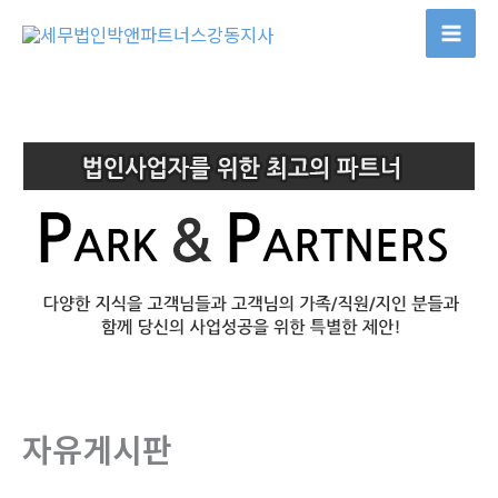
콘
텐
츠
로
건
너
뛰
기
자유게시판