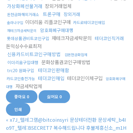
가상화폐선물거래
장외거래업체
트론구매
장외거래
돈현금화해외거래소
이더리움 리플코인구매
카드로테더코인매입
솔라나구입
암호화폐구매대행
재테크자금세탁문의
재테크자금세탁문의
테더코인직거래
롯데상품권비트코인구입
돈믹싱수수료최저
신용카드비트코인구매방법
검돈현금화업체
문화상품권코인구매방법
이더리움구입대행
테더코인판매함
trc20 원화구입
테더코인매입
테더코인이체구입
카드코인충전가능
암호화폐구매
자금세탁업체
대행
좋아요
0
싫어요
0
인쇄
«
x7J_텔레그램@bitcoinsyri 문상테더전환 문상세탁_b4I
o9T_텔레:BSECRET7 복수해드립니다 후불제흥신소_m1H