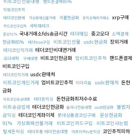
비트코인전송대행
핸드폰결제85%
빗썸코인추적
xrp구매
리플현금화
테더코인판매
가상화폐선물거래
돈믹싱해외거래소
세탁재테크
카드코인구입처
국내거래소fds송금시간
테더매입
중고오다
소액결제
문상91%
비트코인선물
usdc현금화
장외거래
현금화85%
테더tron구입
테더코인비대면거래
테더코인직거래
비트코인현금화
업비트코인추적
핸드폰결제
오다세탁
구매대행
비트코인구입
usdc판매처
테더코인직거래
비트코인개인거래
업비트코인추적
usdc판매처
돈현
이더리움
금화
돈현금화최저수수료
테더돈믹싱
비트코인송금대행
비트송금업체
테더코인현금화
불법자
솔라나전송대행
usdt현금화
금믹싱
테더코인계좌이체
문상현금화
롯데상품권코인구매
91%
가상화폐선물거래
비트코인카드구입
비트코인사는법
코인추적피하
탈세돈믹싱
테더무통 테더전송대행
아프리카tv돈믹싱