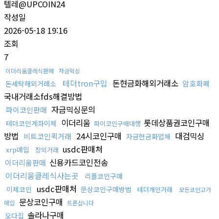
텔레@UPCOIN24
작성일
2026-05-18 19:16
조회
7
이더리움클레식판매
자금믹싱
테더tron구입
돈현금화해외거래소
암호화폐
돈세탁해외거래소
국내거래소fds해결방법
자금믹싱문의
파이코인판매
이더리움
롯데상품권코인구매
테더코인계좌이체
파이코인구매대행
방법
24시코인구매
대검믹싱
비트코인퀵거래
자금현금화업체
usdc판매처
xrp매입
장외거래
신용카드코인전송
이더리움판매
이더리움클레식사는곳
리플코인구매
usdc판매처
이체코인
문상코인구매방법
테더개인거래
모든코인고가
문상코인구매
매입
트론삽니다
솔라나구매
오다집