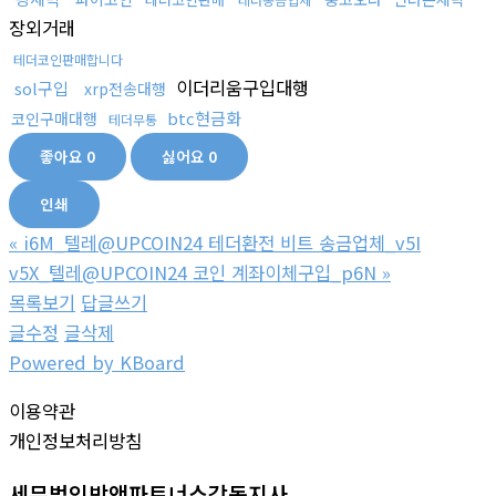
장외거래
테더코인판매합니다
이더리움구입대행
sol구입
xrp전송대행
btc현금화
코인구매대행
테더무통
좋아요
0
싫어요
0
인쇄
«
i6M_텔레@UPCOIN24 테더환전 비트 송금업체_v5I
v5X_텔레@UPCOIN24 코인 계좌이체구입_p6N
»
목록보기
답글쓰기
글수정
글삭제
Powered by KBoard
이용약관
개인정보처리방침
세무법인박앤파트너스강동지사