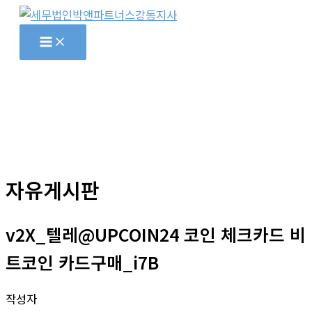
콘
텐
츠
로
건
너
뛰
기
자유게시판
v2X_텔레@UPCOIN24 코인 체크카드 비
트코인 카드구매_i7B
작성자