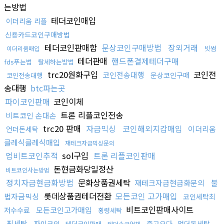
는방법
테더코인매입
이더리움 리플
신용카드코인구매방법
테더코인판매함
문상코인구매방법
장외거래
빗썸
이더리움매입
테더판매
핸드폰결제테더구매
fds푸는법
탈세하는방법
trc20원화구입
코인전
코인전송대행
문상코인구매
코인전송대행
송대행
btc파는곳
파이코인판매
코인이체
트론 리플코인전송
비트코인 손대손
trc20 판매
자금믹싱
코인해외지갑매입
이더리움
언더돈세탁
클레식클레식매입
재테크자금믹싱문의
업비트코인추적
sol구입
트론 리플코인판매
돈현금화당일정산
비트코인사는방법
정치자금현금화방법
문화상품권세탁
재테크자금현금화문의
불
롯데상품권테더전환
모든코인 고가매입
법자금믹싱
코인세탁최
비트코인판매사이트
모든코인고가매입
저수수료
횡령세탁
핑세탁
파이코인
중고오다
언더돈세탁
테더코인판매
테더송금업체