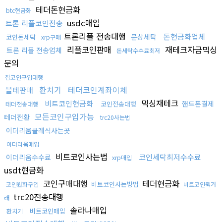
테더돈현금화
btc현금화
usdc매입
트론 리플코인전송
트론리플 전송대행
돈현금화업체
문상세탁
코인돈세탁
xrp구매
리플코인판매
재테크자금믹싱
트론 리플 전송업체
돈세탁수수료최저
문의
잡코인구입대행
환치기
테더코인계좌이체
블테판매
믹싱재테크
비트코인현금화
핸드폰결제
코인전송대행
테더전송대행
모든코인구입가능
테더전환
trc20사는법
이더리움클레식사는곳
이더리움매입
비트코인사는법
코인세탁최저수수료
이더리움수수료
xrp매입
usdt현금화
코인구매대행
테더현금화
비트코인사는방법
코인원화구입
비트코인퀵거
trc20전송대행
래
솔라나매입
비트코인매입
환치기