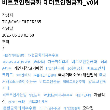
비트코인현금화 테더코인현금화_v0M
작성자
TG@CASHFILTER365
작성일
2026-05-19 01:58
조회
7
fx현금화최저수수료
세금적게내는방법
비트코인현금화
자금믹싱업체
테더
장외거래
테더무통테더전송대행
개인지갑고가매입
tron현금화
sol현금화
비트코인체
손대손
크카드
국내거래소fds해결업체
국내
sol판매처
트론리플코인판매
거래소fds뚫어주는곳
알트코인퀵
비트코인선물
업비트코인추적
거래
자금믹
비트코인사는법
핑현금화
코인현금화최저수수료
리플코인대행
싱
비트코인세탁
trc20구매대행
돈현금화최저수수료
오다집
이더리움수수료
테더코인판매