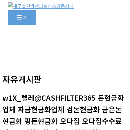
콘
텐
츠
로
건
너
뛰
기
자유게시판
w1X_텔레@CASHFILTER365 돈현금화
업체 자금현금화업체 검돈현금화 금은돈
현금화 핑돈현금화 오다집 오다집수수료