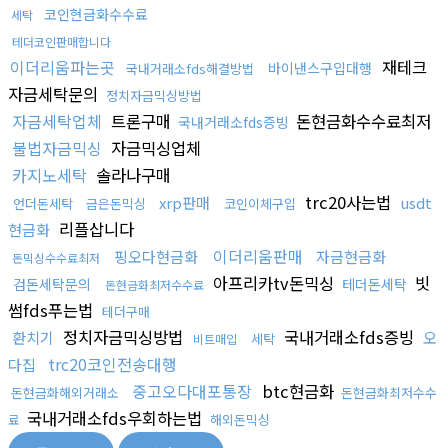
코인현금화수수료
세탁
테더코인판매합니다
이더리움파는곳
재테크
바이낸스구입대행
국내거래소fds해결방법
자금세탁문의
정치자금믹싱방법
자금세탁업체
트론구매
돈현금화수수료최저
국내거래소fds증빙
불법자금믹싱
자금믹싱업체
카지노세탁
솔라나구매
trc20사는법
xrp판매
usdt
언더돈세탁
금은돈믹싱
코인이체구입
리플삽니다
현금화
이더리움판매
핑오다현금화
자금현금화
돈믹싱수수료최저
아프리카tv돈믹싱
빗
검돈세탁문의
테더돈세탁
돈현금화최저수수료
썸fds푸는법
테더구매
정치자금믹싱방법
국내거래소fds증빙
환치기
오
세탁
비트매입
trc20코인전송대행
다집
중고오다대포통장
btc현금화
돈현금화해외거래소
돈현금화최저수수
국내거래소fds우회하는법
료
해외돈믹싱