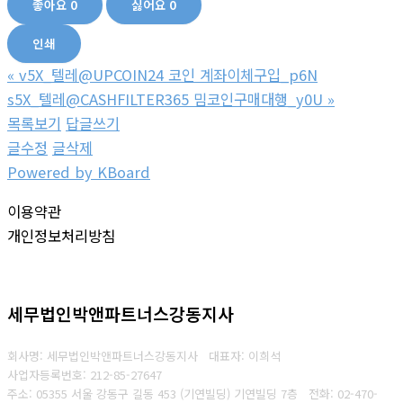
좋아요
0
싫어요
0
인쇄
«
v5X_텔레@UPCOIN24 코인 계좌이체구입_p6N
s5X_텔레@CASHFILTER365 밈코인구매대행_y0U
»
목록보기
답글쓰기
글수정
글삭제
Powered by KBoard
이용약관
개인정보처리방침
세무법인박앤파트너스강동지사
회사명: 세무법인박앤파트너스강동지사 대표자: 이희석
사업자등록번호: 212-85-27647
주소: 05355 서울 강동구 길동 453 (기연빌딩) 기연빌딩 7층
전화:
02-470-