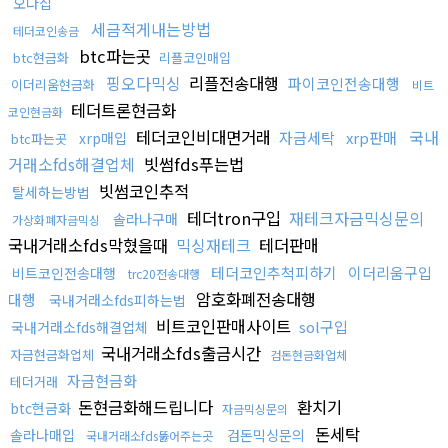
오다집
세금적게내는방법
테더코인송금
btc파는곳
btc현금화
리플코인매입
핑오다믹싱
리플전송대행
파이코인전송대행
이더리움현금화
비트
테더트론현금화
코인현금화
테더코인비대면거래
국내
자금세탁
xrp판매
xrp매입
btc파는곳
거래소fds해결업체
빗썸fds푸는법
빗썸코인추적
탈세하는방법
테더tron구입
재테크자금믹싱문의
솔라나구매
가상화폐자금믹싱
국내거래소fds막혔을때
믹싱재테크
테더판매
테더코인추척피하기
이더리움구입
비트코인전송대행
trc20전송대행
암호화폐전송대행
대행
국내거래소fds피하는법
비트코인판매사이트
sol구입
국내거래소fds해결업체
국내거래소fds출금시간
자금현금화업체
검돈현금화업체
자금현금화
테더거래
돈현금화해드립니다
환치기
btc현금화
자금믹싱문의
돈세탁
솔라나매입
검돈믹싱문의
국내거래소fds뚫어주는곳