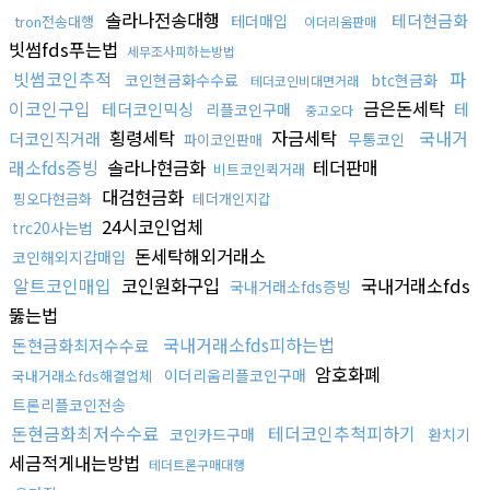
솔라나전송대행
테더현금화
테더매입
tron전송대행
이더리움판매
빗썸fds푸는법
세무조사피하는방법
빗썸코인추적
파
코인현금화수수료
btc현금화
테더코인비대면거래
이코인구입
금은돈세탁
테더코인믹싱
테
리플코인구매
중고오다
횡령세탁
자금세탁
국내거
더코인직거래
무통코인
파이코인판매
래소fds증빙
솔라나현금화
테더판매
비트코인퀵거래
대검현금화
핑오다현금화
테더개인지갑
24시코인업체
trc20사는법
돈세탁해외거래소
코인해외지갑매입
알트코인매입
코인원화구입
국내거래소fds
국내거래소fds증빙
뚫는법
국내거래소fds피하는법
돈현금화최저수수료
암호화폐
이더리움리플코인구매
국내거래소fds해결업체
트론리플코인전송
돈현금화최저수수료
테더코인추척피하기
코인카드구매
환치기
세금적게내는방법
테더트론구매대행