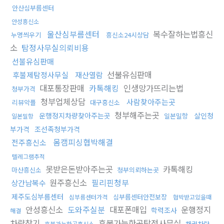
안산심부름센터
안성흥신소
울산심부름센터
복수잘하는법흥신
누명씌우기
흥신소24시상담
소
탐정사무실의뢰비용
선불유심판매
선불유심판매
후불제탐정사무실
재산열람
대포통장판매
카톡해킹
인생망가뜨리는법
청부가격
청부업체상담
사람찾아주는곳
리뷰악플
대구흥신소
청부해주는곳
운행정지차량찾아주는곳
살인청
일본밀항
일본밀항
부가격
조선족청부가격
몸캠피싱협박해결
전주흥신소
텔레그램추적
못받은돈받아주는곳
카톡해킹
마산흥신소
청부의뢰하는곳
원주흥신소
필리핀청부
상간남복수
제주도심부름센터
심부름센터안전보장
심부름센터가격
협박받고있을때
안성흥신소
도와주실분
대포폰매입
운행정지
학력조사
해결
차량찾기
후불가능한곳탐정사무실
채권차량
후불가능한곳흥신소