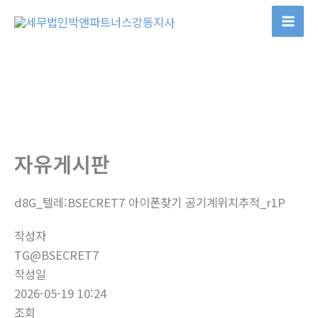
콘
텐
츠
로
건
너
뛰
기
자유게시판
d8G_텔레:BSECRET7 아이폰찾기 공기계위치추적_r1P
작성자
TG@BSECRET7
작성일
2026-05-19 10:24
조회