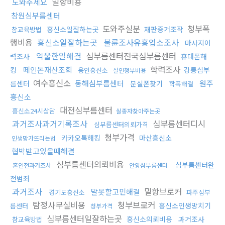
밀항비용
도와주세요
창원심부름센터
도와주실분
청부폭
흥신소일잘하는곳
재판증거조작
참교육방법
행비용
흥신소일잘하는곳
불륜조사유흥업소조사
마사지이
억울한일해결
심부름센터전국심부름센터
력조사
휴대폰해
학력조사
떼인돈재산조회
킹
강릉심부
용인흥신소
살인청부비용
여수흥신소
동해심부름센터
원주
름센터
분실폰찾기
학폭해결
흥신소
대전심부름센터
흥신소24시상담
실종자찾아주는곳
과거조사과거기록조사
심부름센터디시
심부름센터의뢰가격
청부가격
카카오톡해킹
마산흥신소
인생망가뜨리는법
협박받고있을때해결
심부름센터의뢰비용
심부름센터완
혼인전과거조사
안양심부름센터
전범죄
과거조사
밀항브로커
말못할고민해결
경기도흥신소
파주심부
탐정사무실비용
청부브로커
흥신소인생망치기
름센터
청부가격
심부름센터일잘하는곳
흥신소의뢰비용
과거조사
참교육방법