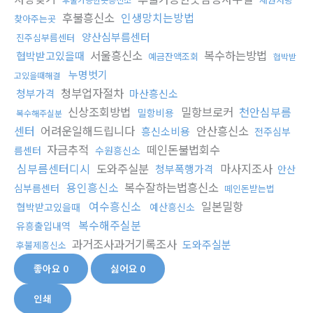
후불흥신소
인생망치는방법
찾아주는곳
양산심부름센터
진주심부름센터
서울흥신소
복수하는방법
협박받고있을때
예금잔액조회
협박받
누명벗기
고있을때해결
청부업자절차
청부가격
마산흥신소
신상조회방법
밀항브로커
천안심부름
밀항비용
복수해주실분
센터
어려운일해드립니다
안산흥신소
흥신소비용
전주심부
자금추적
떼인돈불법회수
름센터
수원흥신소
심부름센터디시
도와주실분
마사지조사
청부폭행가격
안산
용인흥신소
복수잘하는법흥신소
심부름센터
떼인돈받는법
여수흥신소
일본밀항
협박받고있을때
예산흥신소
복수해주실분
유흥출입내역
과거조사과거기록조사
도와주실분
후불제흥신소
좋아요
0
싫어요
0
인쇄