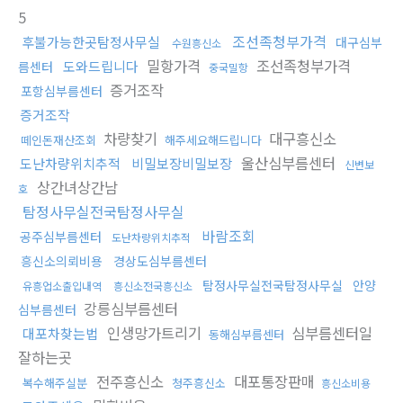
5
조선족청부가격
후불가능한곳탐정사무실
대구심부
수원흥신소
밀항가격
조선족청부가격
도와드립니다
름센터
중국밀항
증거조작
포항심부름센터
증거조작
차량찾기
대구흥신소
떼인돈재산조회
해주세요해드립니다
울산심부름센터
도난차량위치추적
비밀보장비밀보장
신변보
상간녀상간남
호
탐정사무실전국탐정사무실
바람조회
공주심부름센터
도난차량위치추적
흥신소의뢰비용
경상도심부름센터
탐정사무실전국탐정사무실
안양
유흥업소출입내역
흥신소전국흥신소
강릉심부름센터
심부름센터
인생망가트리기
심부름센터일
대포차찾는법
동해심부름센터
잘하는곳
전주흥신소
대포통장판매
복수해주실분
청주흥신소
흥신소비용