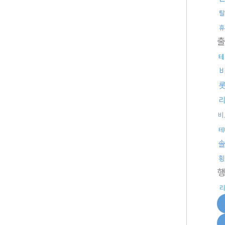
탈
휴
테
비
테
횡