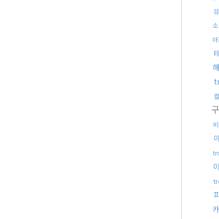
검
소
아
t
비
t
t