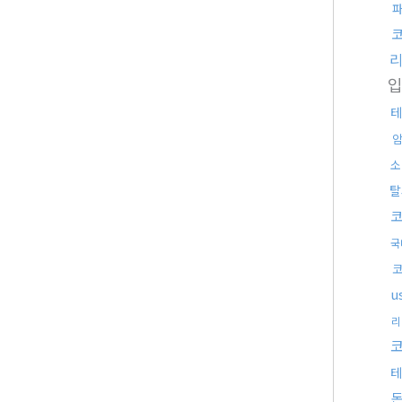
테
소
탈
국
u
리
코
테