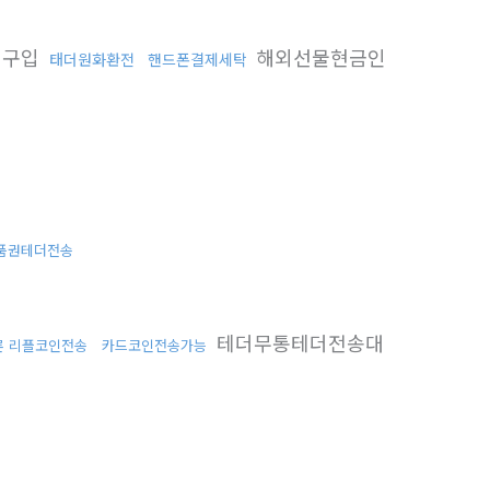
체구입
해외선물현금인
태더원화환전
핸드폰결제세탁
품권테더전송
테더무통테더전송대
론 리플코인전송
카드코인전송가능