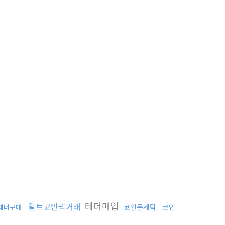
테더매입
알트코인퀵거래
코인돈세탁
코인
테더구매