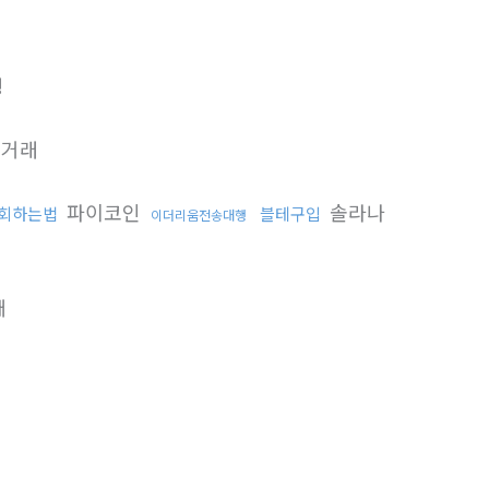
행
거래
파이코인
솔라나
우회하는법
블테구입
이더리움전송대행
매