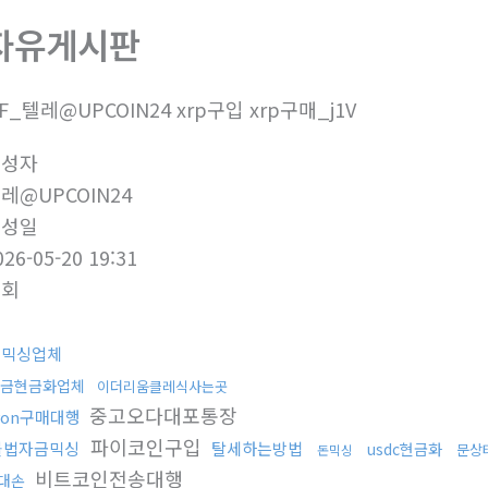
자유게시판
5F_텔레@UPCOIN24 xrp구입 xrp구매_j1V
작성자
레@UPCOIN24
작성일
026-05-20 19:31
조회
돈믹싱업체
금현금화업체
이더리움클레식사는곳
중고오다대포통장
ron구매대행
파이코인구입
불법자금믹싱
탈세하는방법
usdc현금화
문상
돈믹싱
비트코인전송대행
대손