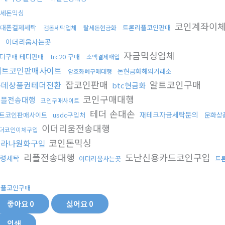
세돈믹싱
코인계좌이
대폰결제세탁
트론리플코인판매
검돈세탁업체
탈세돈현금화
출
이더리움사는곳
자금믹싱업체
더구매 테더판매
trc20 구매
소액결제매입
비트코인판매사이트
돈현금화해외거래소
암호화폐구매대행
잡코인판매
알트코인구매
롯데상품권테더전환
btc현금화
코인구매대행
리플전송대행
코인구매사이트
테더 손대손
재테크자금세탁문의
트코인판매사이트
usdc구입처
문화상
이더리움전송대행
더코인이체구입
코인돈믹싱
솔라나원화구입
리플전송대행
도난신용카드코인구입
령세탁
이더리움사는곳
트
행
리플코인구매
좋아요
0
싫어요
0
인쇄