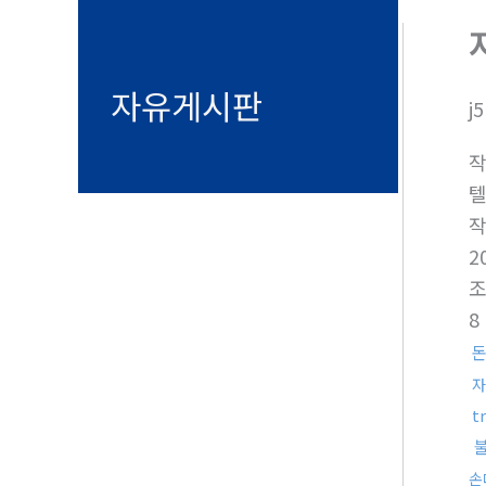
자유게시판
j
텔
2
8
자
t
손