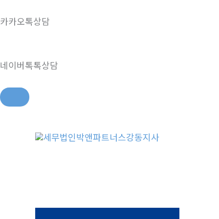
카카오톡상담
네이버톡톡상담
콘
텐
츠
로
건
너
뛰
기