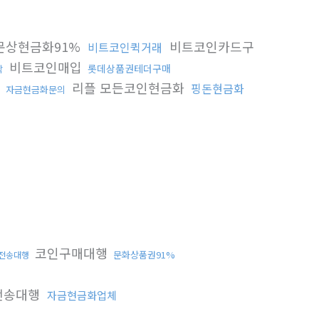
문상현금화91%
비트코인카드구
비트코인퀵거래
비트코인매입
롯데상품권테더구매
탁
리플 모든코인현금화
핑돈현금화
행
자금현금화문의
코인구매대행
문화상품권91%
전송대행
전송대행
자금현금화업체