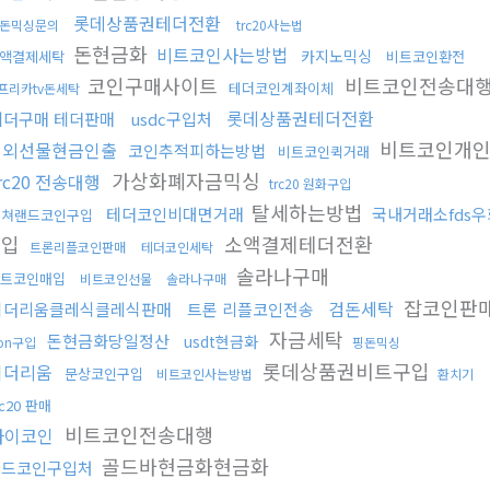
롯데상품권테더전환
돈믹싱문의
trc20사는법
돈현금화
비트코인사는방법
카지노믹싱
액결제세탁
비트코인환전
코인구매사이트
비트코인전송대
테더코인계좌이체
프리카tv돈세탁
롯데상품권테더전환
테더구매 테더판매
usdc구입처
비트코인개인
해외선물현금인출
코인추적피하는방법
비트코인퀵거래
가상화폐자금믹싱
rc20 전송대행
trc20 원화구입
탈세하는방법
테더코인비대면거래
국내거래소fds
컬쳐랜드코인구입
구입
소액결제테더전환
트론리플코인판매
테더코인세탁
솔라나구매
트코인매입
비트코인선물
솔라나구매
잡코인판
검돈세탁
이더리움클레식클레식판매
트론 리플코인전송
자금세탁
돈현금화당일정산
usdt현금화
ron구입
핑돈믹싱
롯데상품권비트구입
이더리움
문상코인구입
비트코인사는방법
환치기
rc20 판매
비트코인전송대행
파이코인
골드바현금화현금화
카드코인구입처