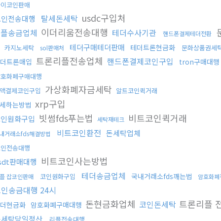
파이코인판매
usdc구입처
탈세돈세탁
코인전송대행
이더리움전송대행
리플송금업체
테더수사기관
핸드폰결제테더전환
입
테더구매테더판매
테더트론현금화
카지노세탁
문화상품권세
sol판매처
트론리플전송업체
핸드폰결제코인구입
더트론매입
tron구매대
암호화폐구매대행
가상화폐자금세탁
액결제코인구입
알트코인퀵거래
xrp구입
세하는방법
빗썸fds푸는법
비트코인퀵거래
코인원화구입
세탁재테크
비트코인환전
돈세탁업체
내거래소fds해결방법
코인전송대행
비트코인사는방법
sdt판매대행
테더송금업체
국내거래소fds깨는법
코인원화구입
플 잡코인판매
암호화폐
인송금대행 24시
돈현금화업체
트론리플 
코인돈세탁
더현금화
암호화폐구매대행
돈세탁당일정산
리플전송대행