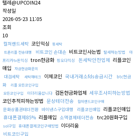
텔레@UPCOIN24
작성일
2026-05-23 11:05
조회
10
코인믹싱
컬쳐랜드세탁
핑세탁
비트코인사는법
비트코인 손대손
탈세하는방법
아
트론리플 전송대행
tron현금화
돈세탁안전업체
리플코인
프리카tv돈믹싱
핑오다믹싱
매입
자금현금화문의
이체코인
국내거래소fds송금시간
대검세탁
btc현금
세탁재테크
화
리플 모든코인구입
검돈현금화업체
세무조사피하는방법
이더리움삽니다
모든코인구입
코인추적피하는방법
문상테더전송
컬쳐랜드코인구매
리플코인매입
문화상품권테더전환
바이낸스구입대행
리플코인매입
휴대폰결제85%
리플매입
trc20원화구입
소액결제테더전송
이더리움
sol구입
휴대폰결제코인구매방법
비트코인구입