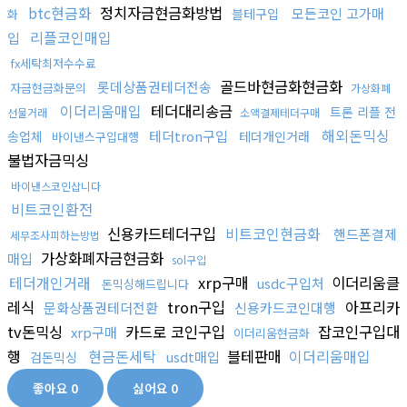
btc현금화
정치자금현금화방법
모든코인 고가매
블테구입
화
리플코인매입
입
fx세탁최저수수료
골드바현금화현금화
롯데상품권테더전송
자금현금화문의
가상화폐
이더리움매입
테더대리송금
트론 리플 전
선물거래
소액결제테더구매
해외돈믹싱
테더tron구입
송업체
테더개인거래
바이낸스구입대행
불법자금믹싱
바이낸스코인삽니다
비트코인환전
신용카드테더구입
비트코인현금화
핸드폰결제
세무조사피하는방법
가상화폐자금현금화
매입
sol구입
테더개인거래
xrp구매
이더리움클
usdc구입처
돈믹싱해드립니다
레식
tron구입
아프리카
문화상품권테더전환
신용카드코인대행
tv돈믹싱
카드로 코인구입
잡코인구입대
xrp구매
이더리움현금화
행
현금돈세탁
블테판매
이더리움매입
usdt매입
검돈믹싱
좋아요
0
싫어요
0