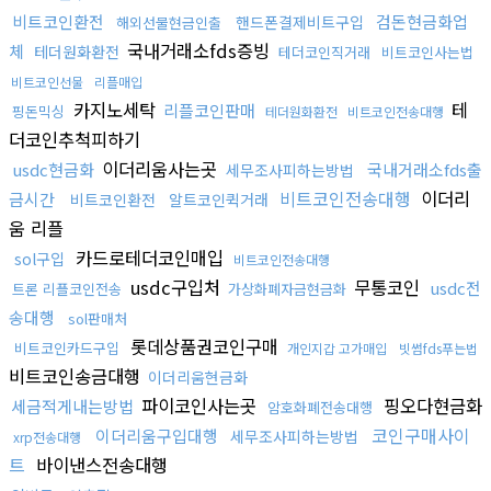
비트코인환전
검돈현금화업
핸드폰결제비트구입
해외선물현금인출
국내거래소fds증빙
체
테더원화환전
테더코인직거래
비트코인사는법
비트코인선물
리플매입
카지노세탁
테
리플코인판매
핑돈믹싱
테더원화환전
비트코인전송대행
더코인추척피하기
이더리움사는곳
usdc현금화
국내거래소fds출
세무조사피하는방법
비트코인전송대행
이더리
금시간
비트코인환전
알트코인퀵거래
움 리플
카드로테더코인매입
sol구입
비트코인전송대행
usdc구입처
무통코인
usdc전
트론 리플코인전송
가상화폐자금현금화
송대행
sol판매처
롯데상품권코인구매
비트코인카드구입
개인지갑 고가매입
빗썸fds푸는법
비트코인송금대행
이더리움현금화
파이코인사는곳
핑오다현금화
세금적게내는방법
암호화폐전송대행
코인구매사이
이더리움구입대행
세무조사피하는방법
xrp전송대행
트
바이낸스전송대행