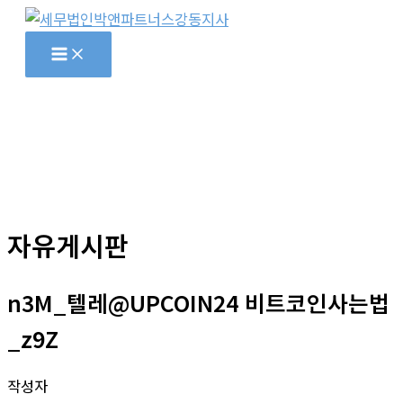
콘
텐
츠
로
건
너
뛰
기
자유게시판
n3M_텔레@UPCOIN24 비트코인사는법
_z9Z
작성자