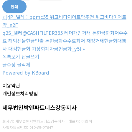
인쇄
«
j4P_텔레 : bpmc55 위고비다이어트약추천 위고비다이어트
약_n2F
q2S_텔레@CASHFILTER365 테더개인거래 돈현금화최저수수
료 해외선물현금인출 돈현금화수수료최저 재정거래현금화대행
사 대검현금화 가상화폐자금현금화_y5I
»
목록보기
답글쓰기
글수정
글삭제
Powered by KBoard
이용약관
개인정보처리방침
세무법인박앤파트너스강동지사
회사명: 세무법인박앤파트너스강동지사 대표자: 이희석
사업자등록번호: 212-85-27647