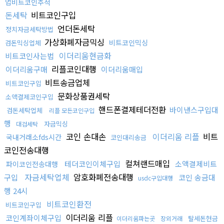
업비트코인추적
돈세탁
비트코인구입
언더돈세탁
정치자금세탁방법
가상화폐자금믹싱
비트코인믹싱
검돈믹싱업체
이더리움현금화
비트코인사는법
리플코인대행
이더리움구매
이더리움매입
비트송금업체
비트코인구입
문화상품권세탁
소액결제코인구입
핸드폰결제테더전환
바이낸스구입대
검돈세탁업체
리플 모든코인구입
행
자금믹싱
대검세탁
코인 손대손
이더리움 리플
비트
국내거래소fds시간
코인대리송금
코인전송대행
컬쳐랜드매입
테더코인이체구입
소액결제비트
파이코인전송대행
자금세탁업체
암호화폐전송대행
구입
코인 송금대
usdc구입대행
행 24시
비트코인환전
비트코인구입
이더리움 리플
코인계좌이체구입
탈세돈현금
이더리움파는곳
장외거래